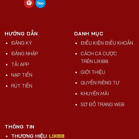
HƯỚNG DẪN
DANH MỤC
ĐĂNG KÝ
ĐIỀU KIỆN ĐIỀU KHOẢN
ĐĂNG NHẬP
CÁCH CÁ CƯỢC
TRÊN LIXI88
TẢI APP
GIỚI THIỆU
NẠP TIỀN
QUYỀN RIÊNG TƯ
RÚT TIỀN
KHUYẾN MÃI
SƠ ĐỒ TRANG WEB
THÔNG TIN
THƯƠNG HIỆU
:
LIXI88