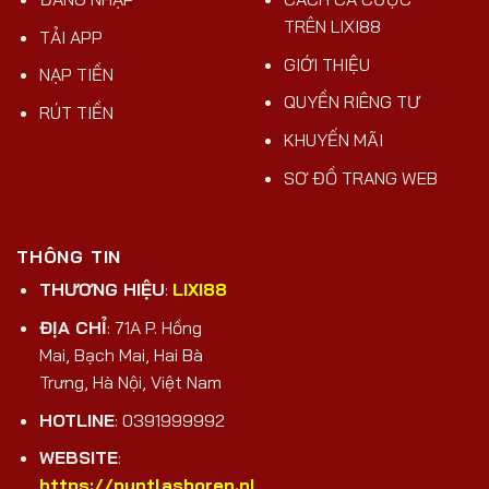
TRÊN LIXI88
TẢI APP
GIỚI THIỆU
NẠP TIỀN
QUYỀN RIÊNG TƯ
RÚT TIỀN
KHUYẾN MÃI
SƠ ĐỒ TRANG WEB
THÔNG TIN
THƯƠNG HIỆU
:
LIXI88
ĐỊA CHỈ
: 71A P. Hồng
Mai, Bạch Mai, Hai Bà
Trưng, Hà Nội, Việt Nam
HOTLINE
: 0391999992
WEBSITE
:
https://puntlasboren.nl