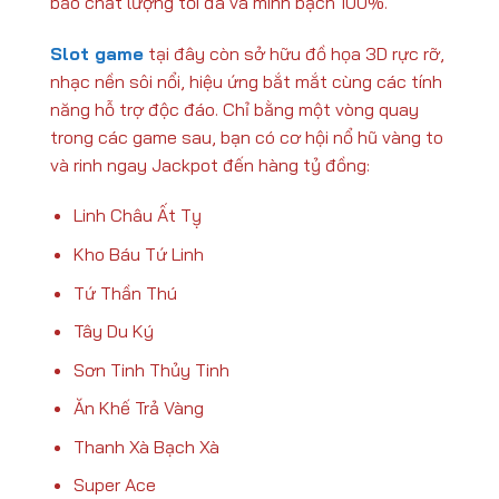
bảo chất lượng tối đa và minh bạch 100%.
Slot game
tại đây còn sở hữu đồ họa 3D rực rỡ,
nhạc nền sôi nổi, hiệu ứng bắt mắt cùng các tính
năng hỗ trợ độc đáo. Chỉ bằng một vòng quay
trong các game sau, bạn có cơ hội nổ hũ vàng to
và rinh ngay Jackpot đến hàng tỷ đồng:
Linh Châu Ất Tỵ
Kho Báu Tứ Linh
Tứ Thần Thú
Tây Du Ký
Sơn Tinh Thủy Tinh
Ăn Khế Trả Vàng
Thanh Xà Bạch Xà
Super Ace