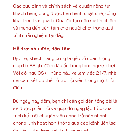
Các quy định và chính sách về quyền riêng tư
khách hàng cũng được ban hành chặt chẽ, công
khai trên trang web. Qua đó tạo nên sự tín nhiệm
và mang đến yên tâm cho người chơi trong quá
trình trải nghiệm tại đây.
Hỗ trợ chu đáo, tận tâm
Dịch vụ khách hàng cũng là yếu tố quan trọng
giúp Lixi88 ghi đậm dấu ấn trong lòng người chơi.
Với đội ngũ CSKH hùng hậu và làm việc 24/7, nhà
cái cam kết có thể hỗ trợ hội viên trong mọi thời
điểm.
Dù ngày hay đêm, bạn chỉ cần gọi đến tổng đài là
sẽ được phản hồi và giúp đỡ ngay lập tức. Quá
trình kết nối chuyên viên càng trở nên nhanh
chóng, linh hoạt hơn thông qua các kênh liên lạc
đa dạng như livechat, hotline, email,…