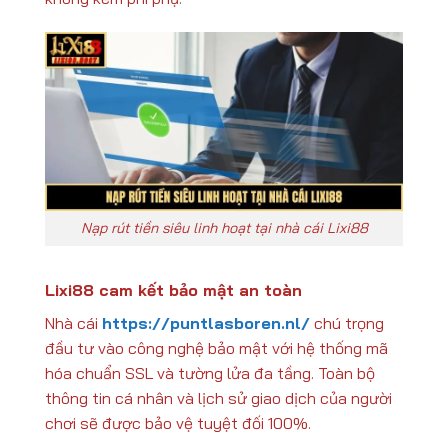
Nạp rút tiền siêu linh hoạt tại nhà cái Lixi88
Lixi88 cam kết bảo mật an toàn
Nhà cái
https://puntlasboren.nl/
chú trọng
đầu tư vào công nghệ bảo mật với hệ thống mã
hóa chuẩn SSL và tường lửa đa tầng. Toàn bộ
thông tin cá nhân và lịch sử giao dịch của người
chơi sẽ được bảo vệ tuyệt đối 100%.