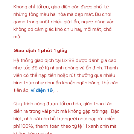
Không chỉ tối ưu, giao diện còn được phối từ
những tông màu hài hòa mà đẹp mắt. Dù chơi
game trong suốt nhiều giờ liền, người dùng vẫn
không có cảm giác khó chịu hay mỏi mắt, chói
mắt.
Giao dịch 1 phút 1 giây
Hệ thống giao dịch tại Lixi88 được đánh giá cao
nhờ tốc độ xử lý nhanh chóng và ổn định. Thành
viên có thể nạp tiền hoặc rút thưởng qua nhiều
hình thức như chuyển khoản ngân hàng, thẻ cào,
tiền ảo,
ví điện tử
,…
Quy trình cũng được tối ưu hóa, giúp thao tác
diễn ra trong vài phút mà không gặp trở ngại. Đặc
biệt, nhà cái còn hỗ trợ người chơi nạp rút miễn
phí 100%, thanh toán theo tỷ lệ 1:1 xanh chín mà
không kèm phí phụ.