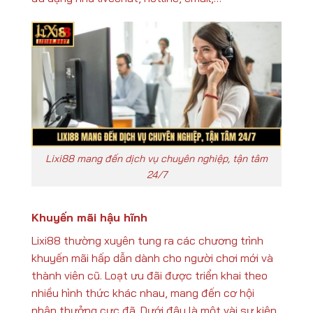
Lixi88 mang đến dịch vụ chuyên nghiệp, tận tâm
24/7
Khuyến mãi hậu hĩnh
Lixi88 thường xuyên tung ra các chương trình
khuyến mãi hấp dẫn dành cho người chơi mới và
thành viên cũ. Loạt ưu đãi được triển khai theo
nhiều hình thức khác nhau, mang đến cơ hội
nhận thưởng cực đã. Dưới đây là một vài sự kiện