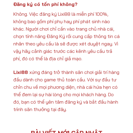
Đăng ký có tốn phí không?
Không. Việc đăng ký Lixi88 là miễn phí 100%,
không bao gồm phí phụ hay phí phát sinh nào
khác. Người chơi chỉ cần vào trang chủ nhà cái,
chọn tính năng Đăng Ký rồi cung cấp thông tin cá
nhân theo yêu cầu là sẽ được xét duyệt ngay. Vì
vậy hãy cảnh giác trước các kênh yêu cầu trả
phí, đó có thể là địa chỉ giả mạo.
Lixi88
xứng đáng trở thành sân chơi giải trí hàng
đầu dành cho game thủ toàn cầu. Với sự đầu tư
chỉn chu về mọi phương diện, nhà cái hứa hẹn có
thể đem lại sự hài lòng cho mọi khách hàng. Do
đó, bạn có thể yên tâm đăng ký và bắt đầu hành
trình săn thưởng tại đây.
BÀI VIẾT MỚI CẬP NHẬT