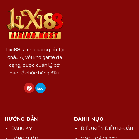
Lixi88
là nhà cái uy tín tại
châu Á, với kho game đa
dạng, được quản lý bởi
các tổ chức hàng đầu.
HƯỚNG DẪN
DANH MỤC
ĐĂNG KÝ
ĐIỀU KIỆN ĐIỀU KHOẢN
ĐĂNG NHẬP
CÁCH CÁ CƯỢC