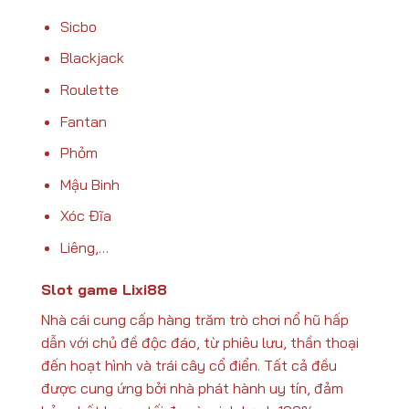
Sicbo
Blackjack
Roulette
Fantan
Phỏm
Mậu Binh
Xóc Đĩa
Liêng,…
Slot game Lixi88
Nhà cái cung cấp hàng trăm trò chơi nổ hũ hấp
dẫn với chủ đề độc đáo, từ phiêu lưu, thần thoại
đến hoạt hình và trái cây cổ điển. Tất cả đều
được cung ứng bởi nhà phát hành uy tín, đảm