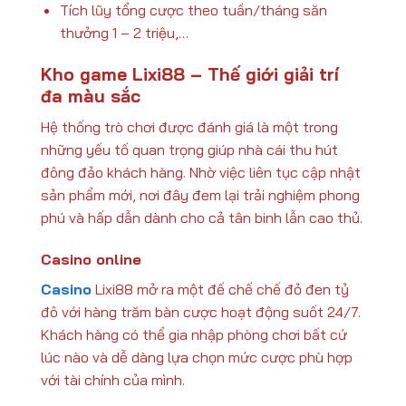
Tích lũy tổng cược theo tuần/tháng săn
thưởng 1 – 2 triệu,…
Kho game Lixi88 – Thế giới giải trí
đa màu sắc
Hệ thống trò chơi được đánh giá là một trong
những yếu tố quan trọng giúp nhà cái thu hút
đông đảo khách hàng. Nhờ việc liên tục cập nhật
sản phẩm mới, nơi đây đem lại trải nghiệm phong
phú và hấp dẫn dành cho cả tân binh lẫn cao thủ.
Casino online
Casino
Lixi88 mở ra một đế chế chế đỏ đen tỷ
đô với hàng trăm bàn cược hoạt động suốt 24/7.
Khách hàng có thể gia nhập phòng chơi bất cứ
lúc nào và dễ dàng lựa chọn mức cược phù hợp
với tài chính của mình.