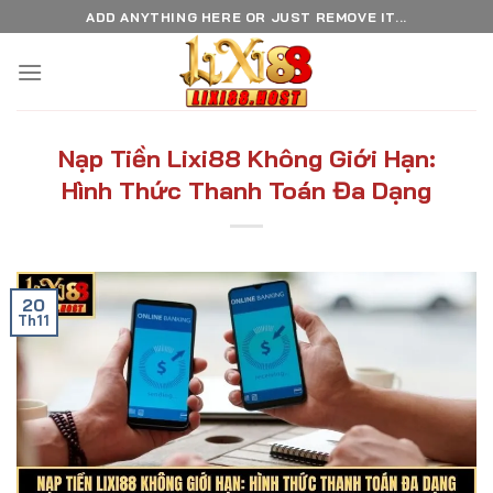
Bỏ
ADD ANYTHING HERE OR JUST REMOVE IT...
qua
nội
dung
Nạp Tiền Lixi88 Không Giới Hạn:
Hình Thức Thanh Toán Đa Dạng
20
Th11