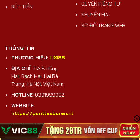
QUYỀN RIÊNG TƯ
RÚT TIỀN
KHUYẾN MÃI
SƠ ĐỒ TRANG WEB
THÔNG TIN
THƯƠNG HIỆU
:
LIXI88
ĐỊA CHỈ
: 71A P. Hồng
Mai, Bạch Mai, Hai Bà
Trưng, Hà Nội, Việt Nam
HOTLINE
: 0391999992
WEBSITE
:
https://puntlasboren.nl
Hastag:
#lixi88
#Nhacailixi88
#CasinoOnline