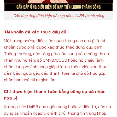
Cần đáp ứng điều kiện để nạp tiền Lixi88 thành công
Tài khoản đã xác thực đầy đủ
Một trong những điều kiện quan trọng cần chú ý là tài
khoản cược phải được xác thực theo đúng quy định.
Thông thường, nền tảng yêu cầu cung cấp thông tin cá
nhân như họ tên, số CMND/CCCD hoặc hộ chiếu, ảnh
chân dung và ảnh chụp giấy tờ tùy thân. Việc xác thực
đảm bảo người yêu cầu thanh toán là chủ sở hữu góp
phần hạn chế rủi ro gian lận.
Chỉ thực hiện thanh toán bằng công cụ cá nhân
hợp lệ
Khi nạp tiền Lixi88 qua ngân hàng hoặc ví điện tử, cần sử
dụng tài khoản hoặc ví chính chủ, thông tin trùng khớp