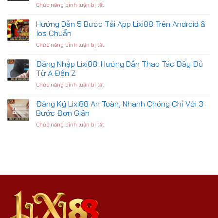
Chức năng bình luận bị tắt
ở
Điều
Mục
Nạp
Kiện
Casino
Tiền
Hướng Dẫn 5 Bước Tải App Lixi88 Trên Android &
Và
Lixi88
Hướng
Ios Chuẩn
Không
Dẫn
Chức năng bình luận bị tắt
ở
Giới
Chi
Hướng
Hạn:
Tiết
Dẫn
Đăng Nhập Lixi88: Hướng Dẫn Thao Tác Đầy Đủ
Hình
Từ
5
Thức
Từ A Đến Z
A
Bước
Thanh
–
Chức năng bình luận bị tắt
ở
Tải
Toán
Z
Đăng
App
Đa
Nhập
Đăng Ký Lixi88 An Toàn, Nhanh Chóng Chỉ Với 3
Lixi88
Dạng
Lixi88:
Trên
Bước Đơn Giản
Hướng
Android
Chức năng bình luận bị tắt
ở
Dẫn
&
Đăng
Thao
Ios
Ký
Tác
Chuẩn
Lixi88
Đầy
An
Đủ
Toàn,
Từ
Nhanh
A
Chóng
Đến
Chỉ
Z
Với
3
Bước