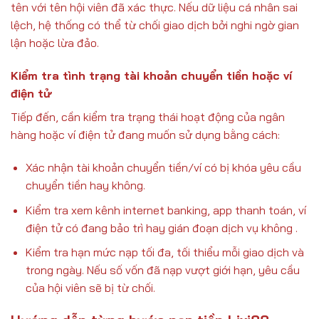
tên với tên hội viên đã xác thực. Nếu dữ liệu cá nhân sai
lệch, hệ thống có thể từ chối giao dịch bởi nghi ngờ gian
lận hoặc lừa đảo.
Kiểm tra tình trạng tài khoản chuyển tiền hoặc ví
điện tử
Tiếp đến, cần kiểm tra trạng thái hoạt động của ngân
hàng hoặc ví điện tử đang muốn sử dụng bằng cách:
Xác nhận tài khoản chuyển tiền/ví có bị khóa yêu cầu
chuyển tiền hay không.
Kiểm tra xem kênh internet banking, app thanh toán, ví
điện tử có đang bảo trì hay gián đoạn dịch vụ không .
Kiểm tra hạn mức nạp tối đa, tối thiểu mỗi giao dịch và
trong ngày. Nếu số vốn đã nạp vượt giới hạn, yêu cầu
của hội viên sẽ bị từ chối.