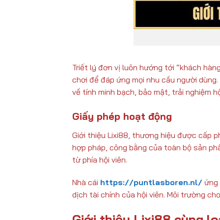
Triết lý đơn vị luôn hướng tới “khách hàn
chơi để đáp ứng mọi nhu cầu người dùng.
về tính minh bạch, bảo mật, trải nghiệm hộ
Giấy phép hoạt động
Giới thiệu Lixi88, thương hiệu được cấp 
hợp pháp, công bằng của toàn bộ sản phẩ
từ phía hội viên.
Nhà cái
https://puntlasboren.nl/
ứng 
dịch tài chính của hội viên. Môi trường c
Giới thiệu Lixi88 cùng l