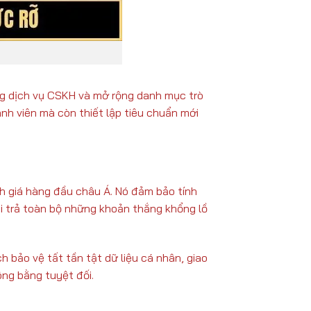
ợng dịch vụ CSKH và mở rộng danh mục trò
h viên mà còn thiết lập tiêu chuẩn mới
nh giá hàng đầu châu Á. Nó đảm bảo tính
i trả toàn bộ những khoản thắng khổng lồ
bảo vệ tất tần tật dữ liệu cá nhân, giao
ông bằng tuyệt đối.