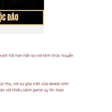
ượt trội hơn hẳn so với hình thức truyền
c thụ, với sự góp mặt của dealer xinh
ác với nhiều sảnh game uy tín: Asia