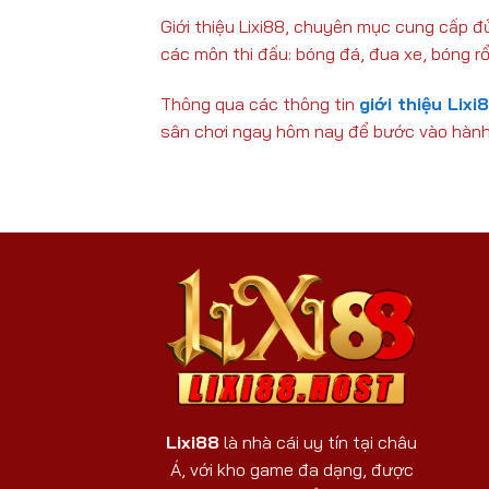
Giới thiệu Lixi88, chuyên mục cung cấp đủ
các môn thi đấu: bóng đá, đua xe, bóng r
Thông qua các thông tin
giới thiệu Lixi
sân chơi ngay hôm nay để bước vào hành t
Lixi88
là nhà cái uy tín tại châu
Á, với kho game đa dạng, được