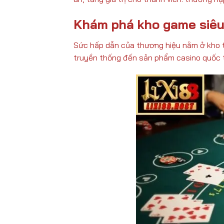
Khám phá kho game siêu
Sức hấp dẫn của thương hiệu nằm ở kho tr
truyền thống đến sản phẩm casino quốc