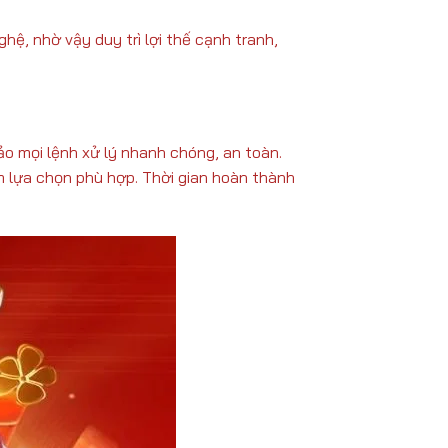
hệ, nhờ vậy duy trì lợi thế cạnh tranh,
bảo mọi lệnh xử lý nhanh chóng, an toàn.
em lựa chọn phù hợp. Thời gian hoàn thành