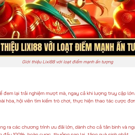
Giới thiệu Lixi88 với loạt điểm mạnh ấn tượng
đem lại trải nghiệm mượt mà, ngay cả khi lượng truy cập lớn.
i hòa, hội viên tìm kiếm trò chơi, thực hiện thao tác cược đơn
ung ra các chương trình ưu đãi lớn, dành cho cả tân binh và ng
nạp đầu 100%, hoàn cược, thưởng nạp lại, tặng quà sinh nhật…