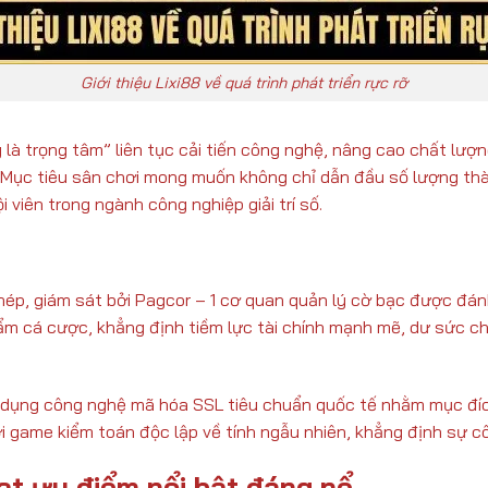
Giới thiệu Lixi88 về quá trình phát triển rực rỡ
g là trọng tâm” liên tục cải tiến công nghệ, nâng cao chất lư
 Mục tiêu sân chơi mong muốn không chỉ dẫn đầu số lượng thàn
i viên trong ngành công nghiệp giải trí số.
phép, giám sát bởi Pagcor – 1 cơ quan quản lý cờ bạc được đá
m cá cược, khẳng định tiềm lực tài chính mạnh mẽ, dư sức ch
dụng công nghệ mã hóa SSL tiêu chuẩn quốc tế nhằm mục đích 
hơi game kiểm toán độc lập về tính ngẫu nhiên, khẳng định sự c
oạt ưu điểm nổi bật đáng nể