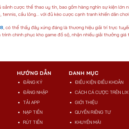
 sảnh cược thể thao uy tín, bao gồm hàng nghìn sự kiện lớn nh
ổ, tennis, cầu lông… với đủ kèo cược cạnh tranh khiến dân chơ
88
, có thể thấy đây xứng đáng là thương hiệu giải trí trực tu
rình chinh phục kho game đồ sộ, nhận nhiều giải thưởng giá tr
HƯỚNG DẪN
DANH MỤC
ĐĂNG KÝ
ĐIỀU KIỆN ĐIỀU KHOẢN
ĐĂNG NHẬP
CÁCH CÁ CƯỢC TRÊN LIX
TẢI APP
GIỚI THIỆU
NẠP TIỀN
QUYỀN RIÊNG TƯ
RÚT TIỀN
KHUYẾN MÃI