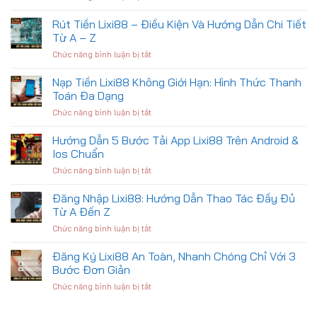
Chóng
Baccarat
Cách
Lixi88
Rút Tiền Lixi88 – Điều Kiện Và Hướng Dẫn Chi Tiết
Chơi
–
Đơn
Từ A – Z
Game
Giản
Chức năng bình luận bị tắt
ở
Giải
Chỉ
Rút
Trí
Trong
Tiền
Nạp Tiền Lixi88 Không Giới Hạn: Hình Thức Thanh
Hot
3
Lixi88
Tại
Toán Đa Dạng
Phút
–
Chuyên
Chức năng bình luận bị tắt
ở
Điều
Mục
Nạp
Kiện
Casino
Tiền
Hướng Dẫn 5 Bước Tải App Lixi88 Trên Android &
Và
Lixi88
Hướng
Ios Chuẩn
Không
Dẫn
Chức năng bình luận bị tắt
ở
Giới
Chi
Hướng
Hạn:
Tiết
Dẫn
Đăng Nhập Lixi88: Hướng Dẫn Thao Tác Đầy Đủ
Hình
Từ
5
Thức
Từ A Đến Z
A
Bước
Thanh
–
Chức năng bình luận bị tắt
ở
Tải
Toán
Z
Đăng
App
Đa
Nhập
Đăng Ký Lixi88 An Toàn, Nhanh Chóng Chỉ Với 3
Lixi88
Dạng
Lixi88:
Trên
Bước Đơn Giản
Hướng
Android
Chức năng bình luận bị tắt
ở
Dẫn
&
Đăng
Thao
Ios
Ký
Tác
Chuẩn