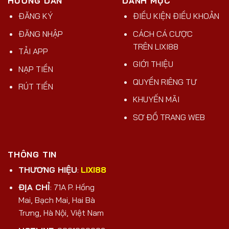
HƯỚNG DẪN
DANH MỤC
ĐĂNG KÝ
ĐIỀU KIỆN ĐIỀU KHOẢN
ĐĂNG NHẬP
CÁCH CÁ CƯỢC
TRÊN LIXI88
TẢI APP
GIỚI THIỆU
NẠP TIỀN
QUYỀN RIÊNG TƯ
RÚT TIỀN
KHUYẾN MÃI
SƠ ĐỒ TRANG WEB
THÔNG TIN
THƯƠNG HIỆU
:
LIXI88
ĐỊA CHỈ
: 71A P. Hồng
Mai, Bạch Mai, Hai Bà
Trưng, Hà Nội, Việt Nam