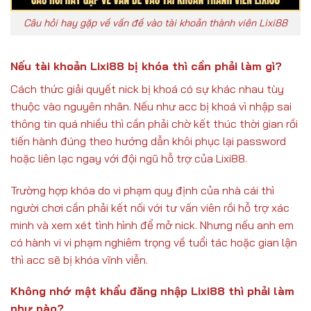
Câu hỏi hay gặp về vấn đề vào tài khoản thành viên Lixi88
Nếu tài khoản Lixi88 bị khóa thì cần phải làm gì?
Cách thức giải quyết nick bị khoá có sự khác nhau tùy
thuộc vào nguyên nhân. Nếu như acc bị khoá vì nhập sai
thông tin quá nhiều thì cần phải chờ kết thúc thời gian rồi
tiến hành đúng theo hướng dẫn khôi phục lại password
hoặc liên lạc ngay với đội ngũ hỗ trợ của Lixi88.
Trường hợp khóa do vi phạm quy định của nhà cái thì
người chơi cần phải kết nối với tư vấn viên rồi hỗ trợ xác
minh và xem xét tình hình để mở nick. Nhưng nếu anh em
có hành vi vi phạm nghiêm trọng về tuổi tác hoặc gian lận
thì acc sẽ bị khóa vĩnh viễn.
Không nhớ mật khẩu đăng nhập Lixi88 thì phải làm
như nào?