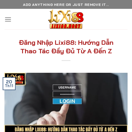
Bỏ
ADD ANYTHING HERE OR JUST REMOVE IT...
qua
nội
dung
Đăng Nhập Lixi88: Hướng Dẫn
Thao Tác Đầy Đủ Từ A Đến Z
20
Th11