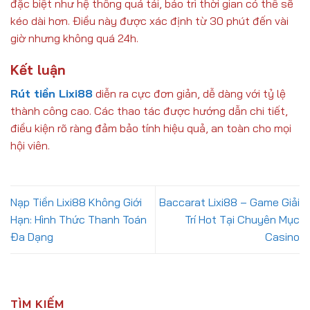
đặc biệt như hệ thống quá tải, bảo trì thời gian có thể sẽ
kéo dài hơn. Điều này được xác định từ 30 phút đến vài
giờ nhưng không quá 24h.
Kết luận
Rút tiền Lixi88
diễn ra cực đơn giản, dễ dàng với tỷ lệ
thành công cao. Các thao tác được hướng dẫn chi tiết,
điều kiện rõ ràng đảm bảo tính hiệu quả, an toàn cho mọi
hội viên.
Nạp Tiền Lixi88 Không Giới
Baccarat Lixi88 – Game Giải
Hạn: Hình Thức Thanh Toán
Trí Hot Tại Chuyên Mục
Đa Dạng
Casino
TÌM KIẾM