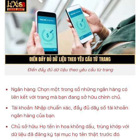
Điền đầy đủ dữ liệu theo yêu cầu từ trang
Ngân hàng: Chọn một trong số những ngân hàng có
liên kết với trang mà bạn đang sở hữu chính chủ.
Tài khoản: Nhập chuẩn xác, đầy đủ dãy số tài khoản
ngân hàng của bạn.
Chủ sở hữu: Họ tên in hoa không dấu, trùng khớp với
dữ liệu đã đăng ký tại mục họ tên thật trước đó.