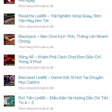
Mỗi Ngày
–
Rinh
Chức năng bình luận bị tắt
ở
Khám
Jackpot
Mẹo
Phá
Khủng
Chơi
Roulette Lixi88 – Trải Nghiệm Vòng Quay, Đón
Điểm
Casino
Nổi
Vận May Kéo Tới
Lixi88
Bật
Chức năng bình luận bị tắt
ở
Cho
Trong
Roulette
Bet
Game
Lixi88
Blackjack – Bàn Chơi Kịch Tính, Thắng Lớn Nhanh
Thủ
–
Thắng
Chóng
Trải
Lớn
Chức năng bình luận bị tắt
ở
Nghiệm
Mỗi
Blackjack
Vòng
Ngày
–
Rồng Hổ – Khám Phá Cách Chơi Đơn Giản Chỉ
Quay,
Bàn
Đón
Trong 3 Phút
Chơi
Vận
Chức năng bình luận bị tắt
ở
Kịch
May
Rồng
Tính,
Kéo
Hổ
Baccarat Lixi88 – Game Giải Trí Hot Tại Chuyên
Thắng
Tới
–
Lớn
Mục Casino
Khám
Nhanh
Chức năng bình luận bị tắt
ở
Phá
Chóng
Baccarat
Cách
Lixi88
Rút Tiền Lixi88 – Điều Kiện Và Hướng Dẫn Chi Tiết
Chơi
–
Đơn
Từ A – Z
Game
Giản
Chức năng bình luận bị tắt
ở
Giải
Chỉ