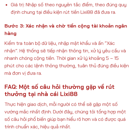
Giá trị: Nhập số theo nguyên tắc điểm, theo đúng quy
định chung tại điều kiện rút tiền Lixi88 đã đưa ra.
Bước 3: Xác nhận và chờ tiền cộng tài khoản ngân
hàng
Kiểm tra toàn bộ dữ liệu, nhập mật khẩu và ấn “Xác
nhận”. Hệ thống sẽ tiếp nhận thông tin, xử lý yêu cầu và
nhanh chóng cộng tiền. Thời gian xử lý khoảng 5 – 15
phút cho các lệnh thông thường, tuân thủ đúng điều kiện
mà đơn vị đưa ra.
FAQ: Một số câu hỏi thường gặp về rút
thưởng tại nhà cái Lixi88
Thực hiện giao dịch, mỗi người có thể sẽ gặp một số
vướng mắc nhất định. Dưới đây, chúng tôi tổng hợp một
số câu hỏi phổ biến giúp bạn hiểu rõ hơn và có được quá
trình chuẩn xác, hiệu quả nhất.