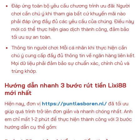
Đáp ứng toàn bộ yêu cầu chương trình ưu đãi: Người
chơi cần chú ý khi tham gia bất cứ khuyến mãi nào
phải đáp ứng đầy đủ các yêu cầu của chúng. Điều này
mới có thể thực hiện giao dịch thành công, đảm bảo
tối ưu sự an toàn.
Thông tin người chơi: Mỗi cá nhân khi thực hiện cần
chú ý cung cấp đầy đủ thông tin về ngân hàng liên kết.
Mọi dữ liệu phải đảm bảo sự chuẩn xác, chính chủ và
trùng khớp.
Hướng dẫn nhanh 3 bước rút tiền Lixi88
mới nhất
Hiện nay, đơn vị
https://puntlasboren.nl/
đã tối ưu
giúp quá trình trở lên đơn giản và nhanh chóng nhất. Anh
em chỉ mất 1-2 phút để thực hiện thành công với 3 bước
hướng dẫn cụ thể gồm: