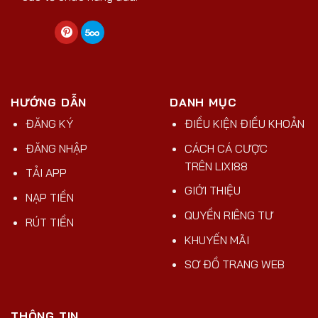
HƯỚNG DẪN
DANH MỤC
ĐĂNG KÝ
ĐIỀU KIỆN ĐIỀU KHOẢN
ĐĂNG NHẬP
CÁCH CÁ CƯỢC
TRÊN LIXI88
TẢI APP
GIỚI THIỆU
NẠP TIỀN
QUYỀN RIÊNG TƯ
RÚT TIỀN
KHUYẾN MÃI
SƠ ĐỒ TRANG WEB
THÔNG TIN