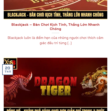
Blackjack – Bàn Chơi Kịch Tính, Thắng Lớn Nhanh
Chóng
Blackjack luôn là điểm hẹn của những người chơi thích cảm
giác đấu trí từng [...]
20
Th11