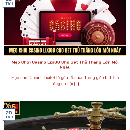
Th11
Mẹo Chơi Casino Lixi88 Cho Bet Thủ Thắng Lớn Mỗi
Ngày
Mẹo chơi Casino Lixi88 là yếu tố quan trọng giúp bet thủ
tăng cơ hội [...]
20
Th11