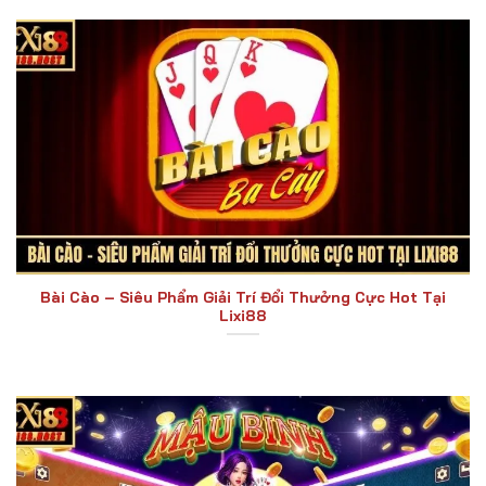
Bài Cào – Siêu Phẩm Giải Trí Đổi Thưởng Cực Hot Tại
Lixi88