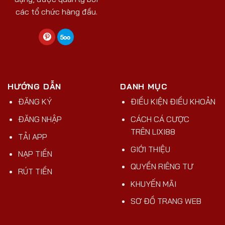
các tổ chức hàng đầu.
HƯỚNG DẪN
DANH MỤC
ĐĂNG KÝ
ĐIỀU KIỆN ĐIỀU KHOẢN
ĐĂNG NHẬP
CÁCH CÁ CƯỢC
TRÊN LIXI88
TẢI APP
GIỚI THIỆU
NẠP TIỀN
QUYỀN RIÊNG TƯ
RÚT TIỀN
KHUYẾN MÃI
SƠ ĐỒ TRANG WEB