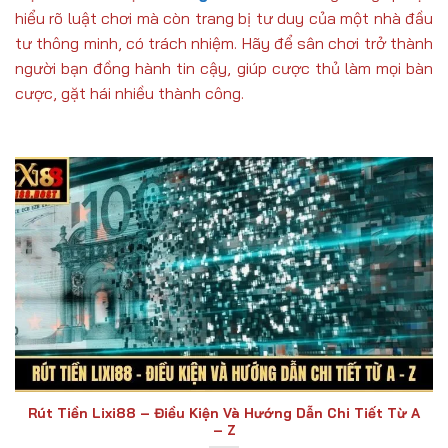
hiểu rõ luật chơi mà còn trang bị tư duy của một nhà đầu
tư thông minh, có trách nhiệm. Hãy để sân chơi trở thành
người bạn đồng hành tin cậy, giúp cược thủ làm mọi bàn
cược, gặt hái nhiều thành công.
Rút Tiền Lixi88 – Điều Kiện Và Hướng Dẫn Chi Tiết Từ A
– Z