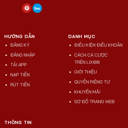
HƯỚNG DẪN
DANH MỤC
ĐĂNG KÝ
ĐIỀU KIỆN ĐIỀU KHOẢN
ĐĂNG NHẬP
CÁCH CÁ CƯỢC
TRÊN LIXI88
TẢI APP
GIỚI THIỆU
NẠP TIỀN
QUYỀN RIÊNG TƯ
RÚT TIỀN
KHUYẾN MÃI
SƠ ĐỒ TRANG WEB
THÔNG TIN