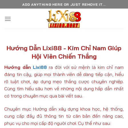
Bỏ
ADD ANYTHING HERE OR JUST REMOVE IT...
qua
nội
dung
Hướng Dẫn Lixi88 - Kim Chỉ Nam Giúp
Hội Viên Chiến Thắng
Hướng dẫn
Lixi88
ra đời với sứ mệnh là kim chỉ nam
đáng tin cậy, giúp mọi thành viên dễ dàng tiếp cận, hiểu
rõ luật chơi, áp dụng mẹo thắng cược chuyên nghiệp.
Cùng tìm hiểu sâu hơn về những nội dung hấp dẫn nhất
có trong chuyên mục qua bài viết sau.
Chuyên mục Hướng dẫn xây dựng khoa học, hệ thống,
cung cấp đầy đủ thông tin từ căn bản đến nâng cao,
phục vụ cho mọi cấp độ người chơi. Cụ thể như sau: