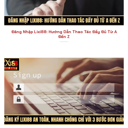
Đăng Nhập Lixi88: Hướng Dẫn Thao Tác Đầy Đủ Từ A
Đến Z