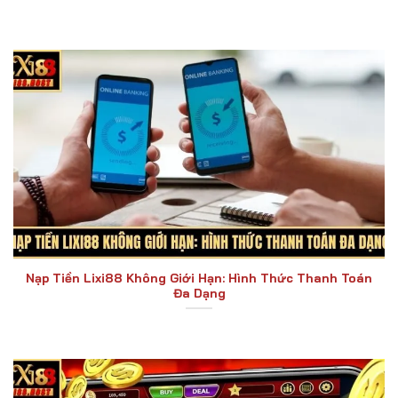
Nạp Tiền Lixi88 Không Giới Hạn: Hình Thức Thanh Toán
Đa Dạng