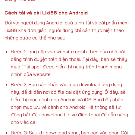
Cách tải và cài Lixi88 cho Android
Đối với người dùng Android, quá trình tải và cài phần mềm
Lixi88 khá đơn giản, người dùng chỉ cần thực hiện theo
những bước cụ thể như sau:
Bước 1: Truy cập vào website chính thức của nhà cái
bằng trình duyệt trên điện thoại. Tại đây, bạn sẽ thấy
mục “Tải app” được hiển thị ngay trên thanh menu
chính của website.
Bước 2: Bạn cần nhấn vào mục download ứng dụng
này, để đi đến nơi có file cài đặt ứng dụng. Ở đây, sẽ
hiển thị mục dành cho Android và iOS. Bạn hãy nhấn
chọn mục lưu về dành cho Android. Hệ thống sẽ tự
động bắt đầu download file về điện thoại để sẵn sàng
cho việc cài.
Bước 3: Sau khi download xong, bạn cần vào phần Cài