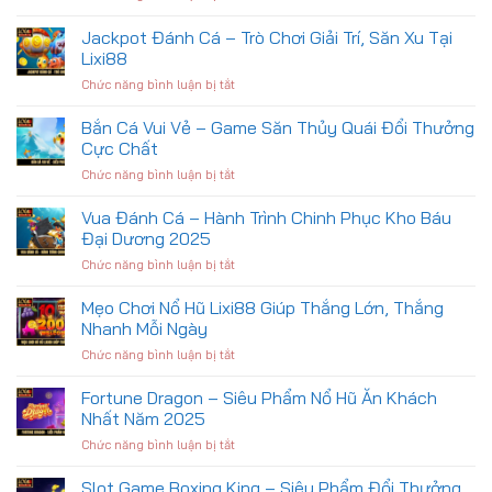
Nhà
Thợ
Game
Cái
Săn
Jackpot Đánh Cá – Trò Chơi Giải Trí, Săn Xu Tại
Đổi
Lixi88
Rồng
Thưởng
Lixi88
Lixi88
Xanh
Chức năng bình luận bị tắt
ở
–
Chín
Jackpot
Chia
Tại
Đánh
Bắn Cá Vui Vẻ – Game Săn Thủy Quái Đổi Thưởng
Sẻ
Lixi88
Cá
Bí
Cực Chất
–
Quyết
Chức năng bình luận bị tắt
ở
Trò
Chơi
Bắn
Chơi
Hay,
Cá
Vua Đánh Cá – Hành Trình Chinh Phục Kho Báu
Giải
Thưởng
Vui
Trí,
Đại Dương 2025
Lớn
Vẻ
Săn
Chức năng bình luận bị tắt
ở
–
Xu
Vua
Game
Tại
Đánh
Mẹo Chơi Nổ Hũ Lixi88 Giúp Thắng Lớn, Thắng
Săn
Lixi88
Cá
Thủy
Nhanh Mỗi Ngày
–
Quái
Chức năng bình luận bị tắt
ở
Hành
Đổi
Mẹo
Trình
Thưởng
Chơi
Fortune Dragon – Siêu Phẩm Nổ Hũ Ăn Khách
Chinh
Cực
Nổ
Phục
Nhất Năm 2025
Chất
Hũ
Kho
Chức năng bình luận bị tắt
ở
Lixi88
Báu
Fortune
Giúp
Đại
Dragon
Slot Game Boxing King – Siêu Phẩm Đổi Thưởng
Thắng
Dương