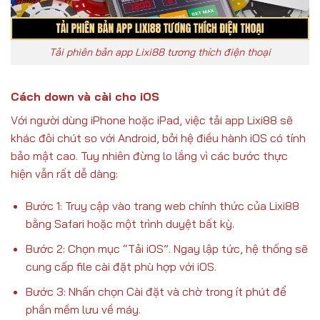
Tải phiên bản app Lixi88 tương thích điện thoại
Cách down và cài cho iOS
Với người dùng iPhone hoặc iPad, việc tải app Lixi88 sẽ
khác đôi chút so với Android, bởi hệ điều hành iOS có tính
bảo mật cao. Tuy nhiên đừng lo lắng vì các bước thực
hiện vẫn rất dễ dàng:
Bước 1: Truy cập vào trang web chính thức của Lixi88
bằng Safari hoặc một trình duyệt bất kỳ.
Bước 2: Chọn mục “Tải iOS”. Ngay lập tức, hệ thống sẽ
cung cấp file cài đặt phù hợp với iOS.
Bước 3: Nhấn chọn Cài đặt và chờ trong ít phút để
phần mềm lưu về máy.