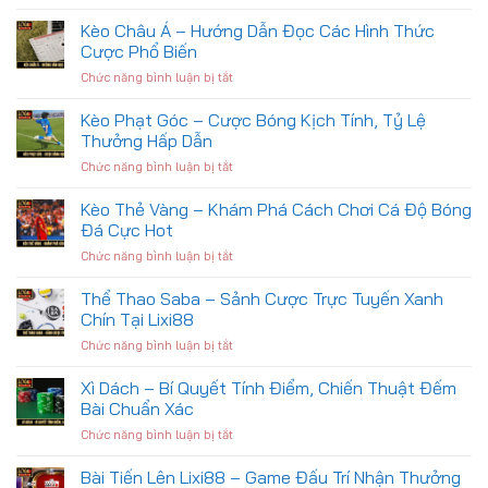
Kèo
Đỉnh
Cần
Châu
Kèo Châu Á – Hướng Dẫn Đọc Các Hình Thức
Cao
Nắm
Âu
Nhanh
Cược Phổ Biến
Tại
–
Vào
Lixi88
Chức năng bình luận bị tắt
ở
Hướng
Bờ
Kèo
Dẫn
An
Châu
Kèo Phạt Góc – Cược Bóng Kịch Tính, Tỷ Lệ
Đọc
Toàn
Á
Tỷ
Thưởng Hấp Dẫn
–
Lệ
Chức năng bình luận bị tắt
ở
Hướng
Và
Kèo
Dẫn
Đặt
Phạt
Kèo Thẻ Vàng – Khám Phá Cách Chơi Cá Độ Bóng
Đọc
Cược
Góc
Các
Đá Cực Hot
Chuẩn
–
Hình
Xác
Chức năng bình luận bị tắt
ở
Cược
Thức
Kèo
Bóng
Cược
Thẻ
Thể Thao Saba – Sảnh Cược Trực Tuyến Xanh
Kịch
Phổ
Vàng
Tính,
Chín Tại Lixi88
Biến
–
Tỷ
Chức năng bình luận bị tắt
ở
Khám
Lệ
Thể
Phá
Thưởng
Thao
Xì Dách – Bí Quyết Tính Điểm, Chiến Thuật Đếm
Cách
Hấp
Saba
Chơi
Bài Chuẩn Xác
Dẫn
–
Cá
Chức năng bình luận bị tắt
ở
Sảnh
Độ
Xì
Cược
Bóng
Dách
Bài Tiến Lên Lixi88 – Game Đấu Trí Nhận Thưởng
Trực
Đá