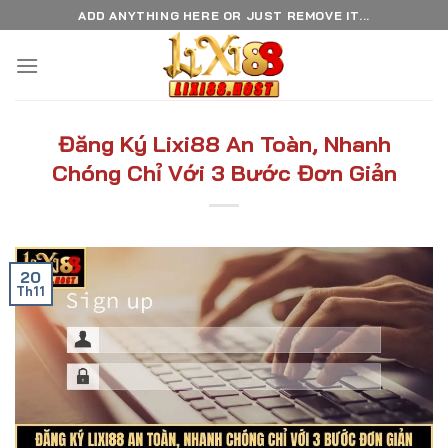
Bỏ
ADD ANYTHING HERE OR JUST REMOVE IT...
qua
nội
dung
Đăng Ký Lixi88 An Toàn, Nhanh
Chóng Chỉ Với 3 Bước Đơn Giản
20
Th11