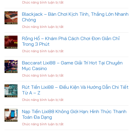
Chức năng bình luận bị tắt
ở
Cho
Trong
Roulette
Bet
Game
Lixi88
Blackjack – Bàn Chơi Kịch Tính, Thắng Lớn Nhanh
Thủ
–
Thắng
Chóng
Trải
Lớn
Chức năng bình luận bị tắt
ở
Nghiệm
Mỗi
Blackjack
Vòng
Ngày
–
Rồng Hổ – Khám Phá Cách Chơi Đơn Giản Chỉ
Quay,
Bàn
Đón
Trong 3 Phút
Chơi
Vận
Chức năng bình luận bị tắt
ở
Kịch
May
Rồng
Tính,
Kéo
Hổ
Baccarat Lixi88 – Game Giải Trí Hot Tại Chuyên
Thắng
Tới
–
Lớn
Mục Casino
Khám
Nhanh
Chức năng bình luận bị tắt
ở
Phá
Chóng
Baccarat
Cách
Lixi88
Rút Tiền Lixi88 – Điều Kiện Và Hướng Dẫn Chi Tiết
Chơi
–
Đơn
Từ A – Z
Game
Giản
Chức năng bình luận bị tắt
ở
Giải
Chỉ
Rút
Trí
Trong
Tiền
Nạp Tiền Lixi88 Không Giới Hạn: Hình Thức Thanh
Hot
3
Lixi88
Tại
Toán Đa Dạng
Phút
–
Chuyên
Chức năng bình luận bị tắt
ở
Điều
Mục
Nạp
Kiện
Casino