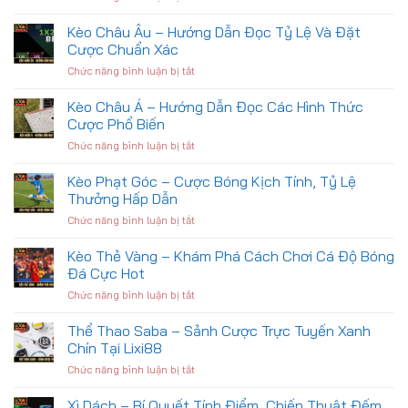
Chuẩn
Lixi88
Cách
Gan
Dễ
Phân
Kèo Châu Âu – Hướng Dẫn Đọc Tỷ Lệ Và Đặt
–
Trúng
Tích
Điều
Cược Chuẩn Xác
Lớn
Lô
Bet
Chức năng bình luận bị tắt
ở
Đảo
Thủ
Kèo
Đỉnh
Cần
Châu
Kèo Châu Á – Hướng Dẫn Đọc Các Hình Thức
Cao
Nắm
Âu
Nhanh
Cược Phổ Biến
Tại
–
Vào
Lixi88
Chức năng bình luận bị tắt
ở
Hướng
Bờ
Kèo
Dẫn
An
Châu
Kèo Phạt Góc – Cược Bóng Kịch Tính, Tỷ Lệ
Đọc
Toàn
Á
Tỷ
Thưởng Hấp Dẫn
–
Lệ
Chức năng bình luận bị tắt
ở
Hướng
Và
Kèo
Dẫn
Đặt
Phạt
Kèo Thẻ Vàng – Khám Phá Cách Chơi Cá Độ Bóng
Đọc
Cược
Góc
Các
Đá Cực Hot
Chuẩn
–
Hình
Xác
Chức năng bình luận bị tắt
ở
Cược
Thức
Kèo
Bóng
Cược
Thẻ
Thể Thao Saba – Sảnh Cược Trực Tuyến Xanh
Kịch
Phổ
Vàng
Tính,
Chín Tại Lixi88
Biến
–
Tỷ
Chức năng bình luận bị tắt
ở
Khám
Lệ
Thể
Phá
Thưởng
Thao
Xì Dách – Bí Quyết Tính Điểm, Chiến Thuật Đếm
Cách
Hấp