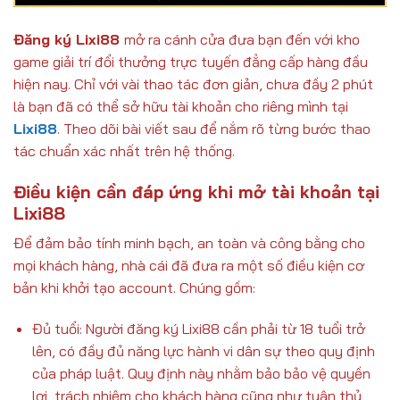
Đăng ký Lixi88
mở ra cánh cửa đưa bạn đến với kho
game giải trí đổi thưởng trực tuyến đẳng cấp hàng đầu
hiện nay. Chỉ với vài thao tác đơn giản, chưa đầy 2 phút
là bạn đã có thể sở hữu tài khoản cho riêng mình tại
Lixi88
. Theo dõi bài viết sau để nắm rõ từng bước thao
tác chuẩn xác nhất trên hệ thống.
Điều kiện cần đáp ứng khi mở tài khoản tại
Lixi88
Để đảm bảo tính minh bạch, an toàn và công bằng cho
mọi khách hàng, nhà cái đã đưa ra một số điều kiện cơ
bản khi khởi tạo account. Chúng gồm:
Đủ tuổi: Người đăng ký Lixi88 cần phải từ 18 tuổi trở
lên, có đầy đủ năng lực hành vi dân sự theo quy định
của pháp luật. Quy định này nhằm bảo bảo vệ quyền
lợi, trách nhiệm cho khách hàng cũng như tuân thủ