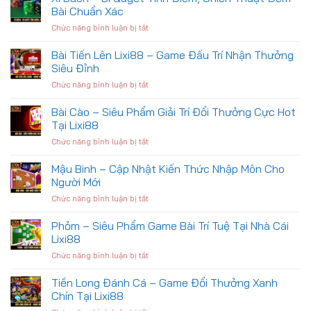
Saba
Chơi
Bài Chuẩn Xác
Dẫn
–
Cá
Chức năng bình luận bị tắt
ở
Sảnh
Độ
Xì
Cược
Bóng
Dách
Bài Tiến Lên Lixi88 – Game Đấu Trí Nhận Thưởng
Trực
Đá
–
Tuyến
Siêu Đỉnh
Cực
Bí
Xanh
Hot
Chức năng bình luận bị tắt
ở
Quyết
Chín
Bài
Tính
Tại
Tiến
Bài Cào – Siêu Phẩm Giải Trí Đổi Thưởng Cực Hot
Điểm,
Lixi88
Lên
Chiến
Tại Lixi88
Lixi88
Thuật
Chức năng bình luận bị tắt
ở
–
Đếm
Bài
Game
Bài
Cào
Mậu Binh – Cập Nhật Kiến Thức Nhập Môn Cho
Đấu
Chuẩn
–
Trí
Người Mới
Xác
Siêu
Nhận
Chức năng bình luận bị tắt
ở
Phẩm
Thưởng
Mậu
Giải
Siêu
Binh
Phỏm – Siêu Phẩm Game Bài Trí Tuệ Tại Nhà Cái
Trí
Đỉnh
–
Đổi
Lixi88
Cập
Thưởng
Chức năng bình luận bị tắt
ở
Nhật
Cực
Phỏm
Kiến
Hot
–
Tiền Long Đánh Cá – Game Đổi Thưởng Xanh
Thức
Tại
Siêu
Nhập
Chín Tại Lixi88
Lixi88
Phẩm
Môn