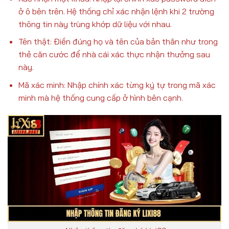
ở ô bên trên. Hệ thống chỉ xác nhận lệnh khi 2 trường
thông tin này trùng khớp dữ liệu với nhau.
Tên thật: Điền đúng họ và tên của bản thân như trong
thẻ căn cước để nhà cái xác thực nhận thưởng sau
này.
Mã xác minh: Nhập chính xác từng ký tự trong mã xác
minh mà hệ thống cung cấp ở hình bên cạnh.