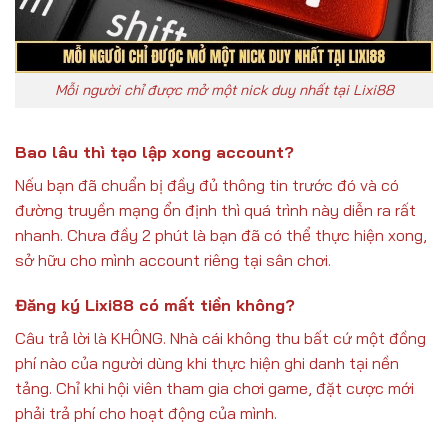
Mỗi người chỉ được mở một nick duy nhất tại Lixi88
Bao lâu thì tạo lập xong account?
Nếu bạn đã chuẩn bị đầy đủ thông tin trước đó và có
đường truyền mạng ổn định thì quá trình này diễn ra rất
nhanh. Chưa đầy 2 phút là bạn đã có thể thực hiện xong,
sở hữu cho mình account riêng tại sân chơi.
Đăng ký Lixi88 có mất tiền không?
Câu trả lời là KHÔNG. Nhà cái không thu bất cứ một đồng
phí nào của người dùng khi thực hiện ghi danh tại nền
tảng. Chỉ khi hội viên tham gia chơi game, đặt cược mới
phải trả phí cho hoạt động của mình.