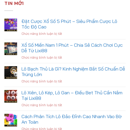
TIN MỚI
Đặt Cược Xổ Số 5 Phút – Siêu Phẩm Cược Lô
Tốc Độ Cao
Chức năng bình luận bị tắt
ở
Đặt
Cược
Xổ Số Miền Nam 1 Phút – Chia Sẻ Cách Chơi Cực
Xổ
Dễ Từ Lixi88
Số
Chức năng bình luận bị tắt
ở
5
Xổ
Phút
Số
Lô Bạch Thủ Là Gì? Kinh Nghiệm Bắt Số Chuẩn Dễ
–
Miền
Siêu
Trúng Lớn
Nam
Phẩm
Chức năng bình luận bị tắt
ở
1
Cược
Lô
Phút
Lô
Bạch
Lô Xiên, Lô Kép, Lô Gan – Điều Bet Thủ Cần Nắm
–
Tốc
Thủ
Chia
Tại Lixi88
Độ
Là
Sẻ
Cao
Chức năng bình luận bị tắt
ở
Gì?
Cách
Lô
Kinh
Chơi
Xiên,
Cách Phân Tích Lô Đảo Đỉnh Cao Nhanh Vào Bờ
Nghiệm
Cực
Lô
Bắt
An Toàn
Dễ
Kép,
Số
Từ
Chức năng bình luận bị tắt
ở
Lô