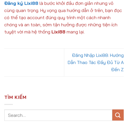
Đăng ký Lixi88
là bước khởi đầu đơn giản nhưng vô
cùng quan trọng. Hy vọng qua hướng dẫn ở trên, bạn đọc
có thể tạo account đúng quy trình một cách nhanh
chóng và an toàn, sớm tận hưởng được những tiện ích
tuyệt vời mà hệ thống
Lixi88
mang lại.
Đăng Nhập Lixi88: Hướng
Dẫn Thao Tác Đầy Đủ Từ A
Đến Z
TÌM KIẾM