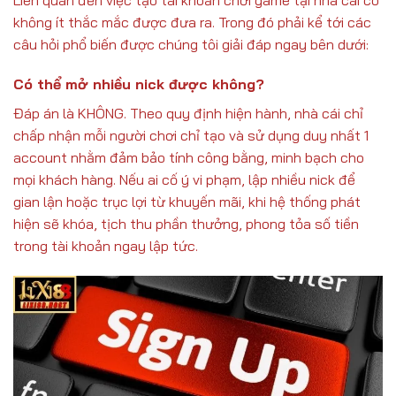
không ít thắc mắc được đưa ra. Trong đó phải kể tới các
câu hỏi phổ biến được chúng tôi giải đáp ngay bên dưới:
Có thể mở nhiều nick được không?
Đáp án là KHÔNG. Theo quy định hiện hành, nhà cái chỉ
chấp nhận mỗi người chơi chỉ tạo và sử dụng duy nhất 1
account nhằm đảm bảo tính công bằng, minh bạch cho
mọi khách hàng. Nếu ai cố ý vi phạm, lập nhiều nick để
gian lận hoặc trục lợi từ khuyến mãi, khi hệ thống phát
hiện sẽ khóa, tịch thu phần thưởng, phong tỏa số tiền
trong tài khoản ngay lập tức.