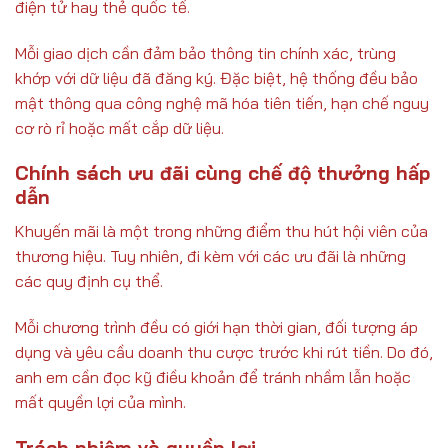
điện tử hay thẻ quốc tế.
Mỗi giao dịch cần đảm bảo thông tin chính xác, trùng
khớp với dữ liệu đã đăng ký. Đặc biệt, hệ thống đều bảo
mật thông qua công nghệ mã hóa tiên tiến, hạn chế nguy
cơ rò rỉ hoặc mất cắp dữ liệu.
Chính sách ưu đãi cùng chế độ thưởng hấp
dẫn
Khuyến mãi là một trong những điểm thu hút hội viên của
thương hiệu. Tuy nhiên, đi kèm với các ưu đãi là những
các quy định cụ thể.
Mỗi chương trình đều có giới hạn thời gian, đối tượng áp
dụng và yêu cầu doanh thu cược trước khi rút tiền. Do đó,
anh em cần đọc kỹ điều khoản để tránh nhầm lẫn hoặc
mất quyền lợi của mình.
Trách nhiệm và quyền lợi