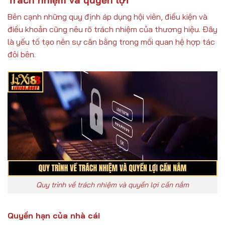
Bên cạnh những quy định áp dụng hội viên, điều kiện và
điều khoản cũng nêu rõ trách nhiệm của thương hiệu. Đây
là yếu tố tạo nên sự cân bằng trong mối quan hệ hợp tác
đôi bên.
Quy trình về trách nhiệm và quyền lợi cần nắm
Quyền hạn của nhà cái