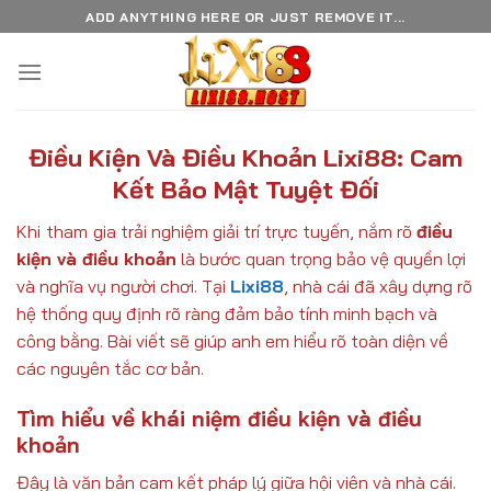
Bỏ
ADD ANYTHING HERE OR JUST REMOVE IT...
qua
nội
dung
Điều Kiện Và Điều Khoản Lixi88: Cam
Kết Bảo Mật Tuyệt Đối
Khi
󠁧󠁧󠁨󠁨󠁨
tham
󠁧󠁧󠁨󠁨󠁨
gia trải nghiệm giải trí trực tuyến, nắm rõ
điều
kiện và điều khoản
là bước quan trọng bảo vệ quyền lợi
và nghĩa vụ người chơi. Tại
Lixi88
, nhà cái đã xây dựng rõ
hệ thống quy định rõ ràng đảm bảo tính minh bạch và
công bằng. Bài viết sẽ giúp anh em hiểu rõ toàn diện về
các nguyên tắc cơ bản.
Tìm hiểu về khái niệm điều kiện và điều
khoản
Đây là văn bản cam kết pháp lý giữa hội viên và nhà cái.