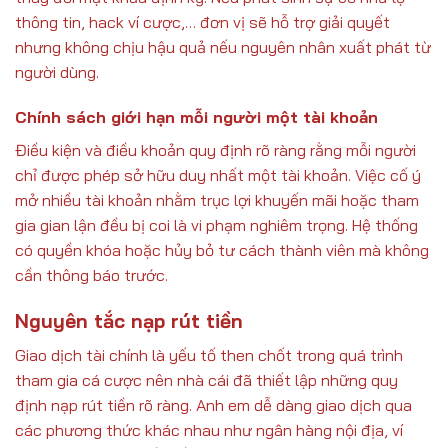
thông tin, hack ví cược,… đơn vị sẽ hỗ trợ giải quyết
nhưng không chịu hậu quả nếu nguyên nhân xuất phát từ
người dùng.
Chính sách giới hạn mỗi người một tài khoản
Điều kiện và điều khoản quy định rõ ràng rằng mỗi người
chỉ được phép sở hữu duy nhất một tài khoản. Việc cố ý
mở nhiều tài khoản nhằm trục lợi khuyến mãi hoặc tham
gia gian lận đều bị coi là vi phạm nghiêm trọng. Hệ thống
có quyền khóa hoặc hủy bỏ tư cách thành viên mà không
cần thông báo trước.
Nguyên tắc nạp rút tiền
Giao dịch tài chính là yếu tố then chốt trong quá trình
tham gia cá cược nên nhà cái đã thiết lập những quy
định nạp rút tiền rõ ràng. Anh em dễ dàng giao dịch qua
các phương thức khác nhau như ngân hàng nội địa, ví