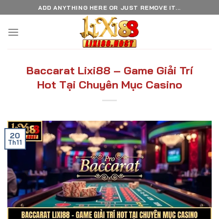
Bỏ
ADD ANYTHING HERE OR JUST REMOVE IT...
qua
nội
dung
Baccarat Lixi88 – Game Giải Trí
Hot Tại Chuyên Mục Casino
20
Th11