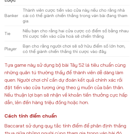
cược
Thành viên cược tiền vào cửa này nếu cho rằng nhà
Banker
cái có thể giành chiến thắng trong ván bài đang tham
gia.
Nếu bạn cho rằng hai cửa cược có điểm số bằng nhau
Tie
thì cược tiền vào cửa hoà sẽ chiến thắng.
Bạn cho rằng người chơi sẽ sở hữu điểm số lớn hơn,
Player
có thể giành chiến thắng thì cược vào đây.
Tựa game này sử dụng bộ bài Tây 52 lá tiêu chuẩn cùng
những quân tú thường thấy để thành viên dễ dàng làm
quen. Người chơi chỉ cần dự đoán kết quả chính xác rồi
đặt tiền vào cửa tương ứng theo ý muốn của bản thân.
Nếu thuận lợi bạn sẽ nhận về khoản tiền thưởng cực hấp
dẫn, lên đến hàng triệu đồng hoặc hơn.
Cách tính điểm chuẩn
Baccarat sử dụng quy tắc tính điểm để phân định thắng
thua giữa những người cùng tham gia trong ván bài đó.