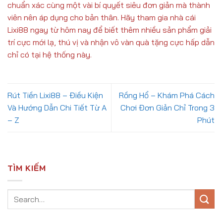
chuẩn xác cùng một vài bí quyết siêu đơn giản mà thành
viên nên áp dụng cho bản thân. Hãy tham gia nhà cái
Lixi88 ngay từ hôm nay để biết thêm nhiều sản phẩm giải
trí cực mới lạ, thú vị và nhận vô vàn quà tặng cực hấp dẫn
chỉ có tại hệ thống này.
Rút Tiền Lixi88 – Điều Kiện
Rồng Hổ – Khám Phá Cách
Và Hướng Dẫn Chi Tiết Từ A
Chơi Đơn Giản Chỉ Trong 3
– Z
Phút
TÌM KIẾM