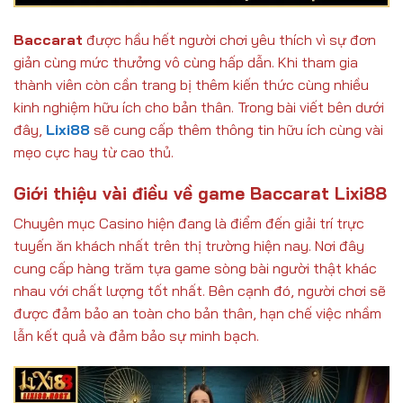
Baccarat
được hầu hết người chơi yêu thích vì sự đơn
giản cùng mức thưởng vô cùng hấp dẫn. Khi tham gia
thành viên còn cần trang bị thêm kiến thức cùng nhiều
kinh nghiệm hữu ích cho bản thân. Trong bài viết bên dưới
đây,
Lixi88
sẽ cung cấp thêm thông tin hữu ích cùng vài
mẹo cực hay từ cao thủ.
Giới thiệu vài điều về game Baccarat Lixi88
Chuyên mục Casino hiện đang là điểm đến giải trí trực
tuyến ăn khách nhất trên thị trường hiện nay. Nơi đây
cung cấp hàng trăm tựa game sòng bài người thật khác
nhau với chất lượng tốt nhất. Bên cạnh đó, người chơi sẽ
được đảm bảo an toàn cho bản thân, hạn chế việc nhầm
lẫn kết quả và đảm bảo sự minh bạch.