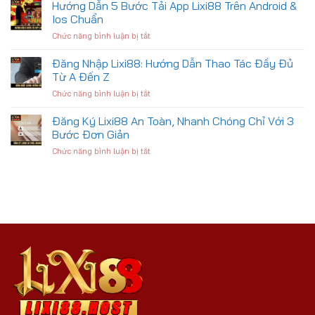
Tiền
Hướng Dẫn 5 Bước Tải App Lixi88 Trên Android &
Và
Lixi88
Hướng
Ios Chuẩn
Không
Dẫn
Chức năng bình luận bị tắt
ở
Giới
Chi
Hướng
Hạn:
Tiết
Dẫn
Đăng Nhập Lixi88: Hướng Dẫn Thao Tác Đầy Đủ
Hình
Từ
5
Thức
Từ A Đến Z
A
Bước
Thanh
–
Chức năng bình luận bị tắt
ở
Tải
Toán
Z
Đăng
App
Đa
Nhập
Đăng Ký Lixi88 An Toàn, Nhanh Chóng Chỉ Với 3
Lixi88
Dạng
Lixi88:
Trên
Bước Đơn Giản
Hướng
Android
Chức năng bình luận bị tắt
ở
Dẫn
&
Đăng
Thao
Ios
Ký
Tác
Chuẩn
Lixi88
Đầy
An
Đủ
Toàn,
Từ
Nhanh
A
Chóng
Đến
Chỉ
Z
Với
3
Bước
Đơn
Giản