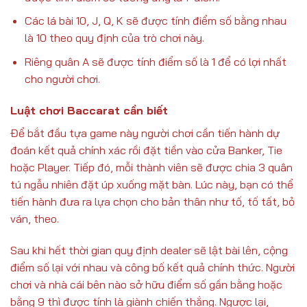
Các lá bài 10, J, Q, K sẽ được tính điểm số bằng nhau
là 10 theo quy định của trò chơi này.
Riêng quân A sẽ được tính điểm số là 1 để có lợi nhất
cho người chơi.
Luật chơi Baccarat cần biết
Để bắt đầu tựa game này người chơi cần tiến hành dự
đoán kết quả chính xác rồi đặt tiền vào cửa Banker, Tie
hoặc Player. Tiếp đó, mỗi thành viên sẽ được chia 3 quân
tú ngẫu nhiên đặt úp xuống mặt bàn. Lúc này, bạn có thể
tiến hành đưa ra lựa chọn cho bản thân như tố, tố tất, bỏ
ván, theo.
Sau khi hết thời gian quy định dealer sẽ lật bài lên, cộng
điểm số lại với nhau và công bố kết quả chính thức. Người
chơi và nhà cái bên nào sở hữu điểm số gần bằng hoặc
bằng 9 thì được tính là giành chiến thắng. Ngược lại,