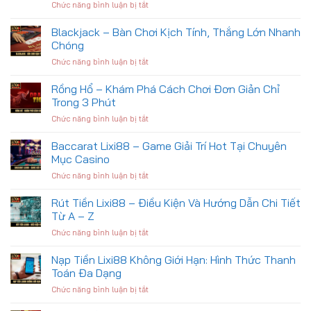
Chức năng bình luận bị tắt
ở
Cho
Trong
Roulette
Bet
Game
Lixi88
Blackjack – Bàn Chơi Kịch Tính, Thắng Lớn Nhanh
Thủ
–
Thắng
Chóng
Trải
Lớn
Chức năng bình luận bị tắt
ở
Nghiệm
Mỗi
Blackjack
Vòng
Ngày
–
Rồng Hổ – Khám Phá Cách Chơi Đơn Giản Chỉ
Quay,
Bàn
Đón
Trong 3 Phút
Chơi
Vận
Chức năng bình luận bị tắt
ở
Kịch
May
Rồng
Tính,
Kéo
Hổ
Baccarat Lixi88 – Game Giải Trí Hot Tại Chuyên
Thắng
Tới
–
Lớn
Mục Casino
Khám
Nhanh
Chức năng bình luận bị tắt
ở
Phá
Chóng
Baccarat
Cách
Lixi88
Rút Tiền Lixi88 – Điều Kiện Và Hướng Dẫn Chi Tiết
Chơi
–
Đơn
Từ A – Z
Game
Giản
Chức năng bình luận bị tắt
ở
Giải
Chỉ
Rút
Trí
Trong
Tiền
Nạp Tiền Lixi88 Không Giới Hạn: Hình Thức Thanh
Hot
3
Lixi88
Tại
Toán Đa Dạng
Phút
–
Chuyên
Chức năng bình luận bị tắt
ở
Điều
Mục
Nạp
Kiện
Casino