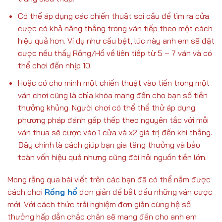
Có thể áp dụng các chiến thuật soi cầu để tìm ra cửa
cược có khả năng thắng trong ván tiếp theo một cách
hiệu quả hơn. Ví dụ như cầu bệt, lúc này anh em sẽ đặt
cược nếu thấy Rồng/Hổ về liên tiếp từ 5 – 7 ván và có
thể chơi đến nhịp 10.
Hoặc có cho mình một chiến thuật vào tiền trong một
ván chơi cũng là chìa khóa mang đến cho bạn số tiền
thưởng khủng. Người chơi có thể thể thử áp dụng
phương pháp đánh gấp thếp theo nguyên tắc với mỗi
ván thua sẽ cược vào 1 cửa và x2 giá trị đến khi thắng.
Đây chính là cách giúp bạn gia tăng thưởng và bảo
toàn vốn hiệu quả nhưng cũng đòi hỏi nguồn tiền lớn.
Mong rằng qua bài viết trên các bạn đã có thể nắm được
cách chơi
Rồng hổ
đơn giản để bắt đầu những ván cược
mới. Với cách thức trải nghiệm đơn giản cùng hệ số
thưởng hấp dẫn chắc chắn sẽ mang đến cho anh em