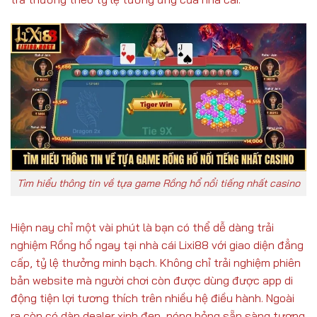
Tìm hiểu thông tin về tựa game Rồng hổ nổi tiếng nhất casino
Hiện nay chỉ một vài phút là bạn có thể dễ dàng trải
nghiệm Rồng hổ ngay tại nhà cái Lixi88 với giao diện đẳng
cấp, tỷ lệ thưởng minh bạch. Không chỉ trải nghiệm phiên
bản website mà người chơi còn được dùng được app di
động tiện lợi tương thích trên nhiều hệ điều hành. Ngoài
ra còn có dàn dealer xinh đẹp, nóng bỏng sẵn sàng tương