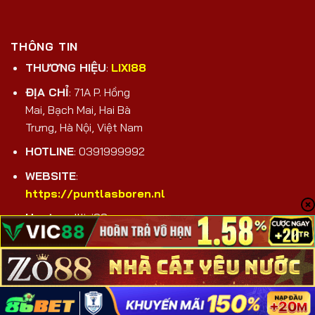
THÔNG TIN
THƯƠNG HIỆU
:
LIXI88
ĐỊA CHỈ
: 71A P. Hồng
Mai, Bạch Mai, Hai Bà
Trưng, Hà Nội, Việt Nam
HOTLINE
: 0391999992
WEBSITE
:
https://puntlasboren.nl
Hastag:
#lixi88
#Nhacailixi88
#CasinoOnline