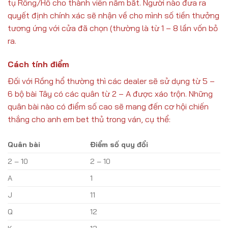
tụ Rồng/Hổ cho thành viên nắm bắt. Người nào đưa ra
quyết định chính xác sẽ nhận về cho mình số tiền thưởng
tương ứng với cửa đã chọn (thường là từ 1 – 8 lần vốn bỏ
ra.
Cách tính điểm
Đối với Rồng hổ thường thì các dealer sẽ sử dụng từ 5 –
6 bộ bài Tây có các quân từ 2 – A được xáo trộn. Những
quân bài nào có điểm số cao sẽ mang đến cơ hội chiến
thắng cho anh em bet thủ trong ván, cụ thể:
Quân bài
Điểm số quy đổi
2 – 10
2 – 10
A
1
J
11
Q
12