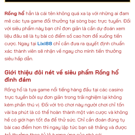
Rồng hổ
hẳn là cái tên không quá xa lạ với những ai đam
mê các tựa game đổi thưởng tại sòng bạc trực tuyến. Đối
với siêu phẩm này bạn chỉ đơn giản là cần dự đoán xem
liệu đâu sẽ là tụ bài có điểm số cao hơn để xuống tiền
cược. Ngay tại
Lixi88
chỉ cần đưa ra quyết định chuẩn
xác thành viên sẽ nhận về ngay cho mình tiền thưởng
siêu hấp dẫn.
Giới thiệu đôi nét về siêu phẩm Rồng hổ
đình đám
Rồng hổ là tựa game nổi tiếng hàng đầu tại các casino
trực tuyến bởi sự đơn giản trong trải nghiệm lại không
kém phần thú vị. Đối với trò chơi này người chơi chỉ tốn
vài ba phút là có thể hoàn thành một ván cược và không
hề có giới hạn tốt đa để thử sức. Chỉ cần đoán đúng tụ
bài cao điểm hơn thì ngay lập tức bạn sẽ thắng và được
trả thưởng theo tỷ lệ tương ứng của nhà cái.