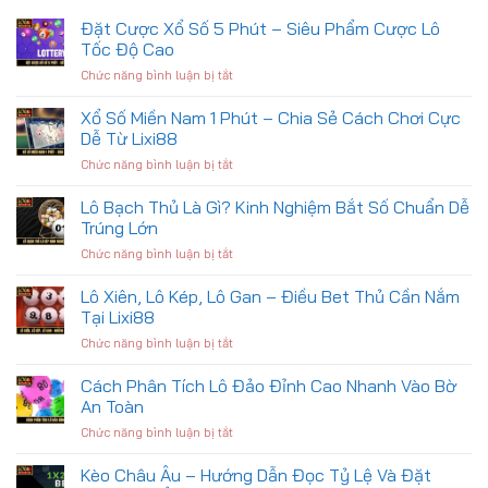
Đặt Cược Xổ Số 5 Phút – Siêu Phẩm Cược Lô
Tốc Độ Cao
Chức năng bình luận bị tắt
ở
Đặt
Cược
Xổ Số Miền Nam 1 Phút – Chia Sẻ Cách Chơi Cực
Xổ
Dễ Từ Lixi88
Số
Chức năng bình luận bị tắt
ở
5
Xổ
Phút
Số
Lô Bạch Thủ Là Gì? Kinh Nghiệm Bắt Số Chuẩn Dễ
–
Miền
Siêu
Trúng Lớn
Nam
Phẩm
Chức năng bình luận bị tắt
ở
1
Cược
Lô
Phút
Lô
Bạch
Lô Xiên, Lô Kép, Lô Gan – Điều Bet Thủ Cần Nắm
–
Tốc
Thủ
Chia
Tại Lixi88
Độ
Là
Sẻ
Cao
Chức năng bình luận bị tắt
ở
Gì?
Cách
Lô
Kinh
Chơi
Xiên,
Cách Phân Tích Lô Đảo Đỉnh Cao Nhanh Vào Bờ
Nghiệm
Cực
Lô
Bắt
An Toàn
Dễ
Kép,
Số
Từ
Chức năng bình luận bị tắt
ở
Lô
Chuẩn
Lixi88
Cách
Gan
Dễ
Phân
Kèo Châu Âu – Hướng Dẫn Đọc Tỷ Lệ Và Đặt
–
Trúng
Tích