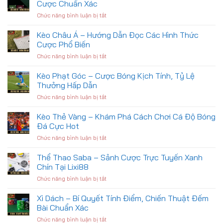
Điều
Cược Chuẩn Xác
Lớn
Lô
Bet
Chức năng bình luận bị tắt
ở
Đảo
Thủ
Kèo
Đỉnh
Cần
Châu
Kèo Châu Á – Hướng Dẫn Đọc Các Hình Thức
Cao
Nắm
Âu
Nhanh
Cược Phổ Biến
Tại
–
Vào
Lixi88
Chức năng bình luận bị tắt
ở
Hướng
Bờ
Kèo
Dẫn
An
Châu
Kèo Phạt Góc – Cược Bóng Kịch Tính, Tỷ Lệ
Đọc
Toàn
Á
Tỷ
Thưởng Hấp Dẫn
–
Lệ
Chức năng bình luận bị tắt
ở
Hướng
Và
Kèo
Dẫn
Đặt
Phạt
Kèo Thẻ Vàng – Khám Phá Cách Chơi Cá Độ Bóng
Đọc
Cược
Góc
Các
Đá Cực Hot
Chuẩn
–
Hình
Xác
Chức năng bình luận bị tắt
ở
Cược
Thức
Kèo
Bóng
Cược
Thẻ
Thể Thao Saba – Sảnh Cược Trực Tuyến Xanh
Kịch
Phổ
Vàng
Tính,
Chín Tại Lixi88
Biến
–
Tỷ
Chức năng bình luận bị tắt
ở
Khám
Lệ
Thể
Phá
Thưởng
Thao
Xì Dách – Bí Quyết Tính Điểm, Chiến Thuật Đếm
Cách
Hấp
Saba
Chơi
Bài Chuẩn Xác
Dẫn
–
Cá
Chức năng bình luận bị tắt
ở
Sảnh
Độ