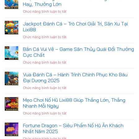
Đánh
Tuệ
Hay, Thưởng Lớn
Cá
Tại
Chức năng bình luận bị tắt
ở
–
Nhà
Thợ
Game
Cái
Săn
Jackpot Đánh Cá – Trò Chơi Giải Trí, Săn Xu Tại
Đổi
Lixi88
Rồng
Thưởng
Lixi88
Lixi88
Xanh
Chức năng bình luận bị tắt
ở
–
Chín
Jackpot
Chia
Tại
Đánh
Bắn Cá Vui Vẻ – Game Săn Thủy Quái Đổi Thưởng
Sẻ
Lixi88
Cá
Bí
Cực Chất
–
Quyết
Chức năng bình luận bị tắt
ở
Trò
Chơi
Bắn
Chơi
Hay,
Cá
Vua Đánh Cá – Hành Trình Chinh Phục Kho Báu
Giải
Thưởng
Vui
Trí,
Đại Dương 2025
Lớn
Vẻ
Săn
Chức năng bình luận bị tắt
ở
–
Xu
Vua
Game
Tại
Đánh
Mẹo Chơi Nổ Hũ Lixi88 Giúp Thắng Lớn, Thắng
Săn
Lixi88
Cá
Thủy
Nhanh Mỗi Ngày
–
Quái
Chức năng bình luận bị tắt
ở
Hành
Đổi
Mẹo
Trình
Thưởng
Chơi
Fortune Dragon – Siêu Phẩm Nổ Hũ Ăn Khách
Chinh
Cực
Nổ
Phục
Nhất Năm 2025
Chất
Hũ
Kho
Chức năng bình luận bị tắt
ở