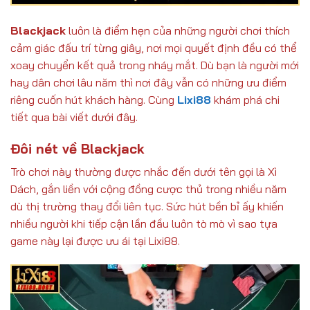
Blackjack
luôn là điểm hẹn của những người chơi thích
cảm giác đấu trí từng giây, nơi mọi quyết định đều có thể
xoay chuyển kết quả trong nháy mắt. Dù bạn là người mới
hay dân chơi lâu năm thì nơi đây vẫn có những ưu điểm
riêng cuốn hút khách hàng. Cùng
Lixi88
khám phá chi
tiết qua bài viết dưới đây.
Đôi nét về Blackjack
Trò chơi này thường được nhắc đến dưới tên gọi là Xì
Dách, gắn liền với cộng đồng cược thủ trong nhiều năm
dù thị trường thay đổi liên tục. Sức hút bền bỉ ấy khiến
nhiều người khi tiếp cận lần đầu luôn tò mò vì sao tựa
game này lại được ưu ái tại Lixi88.