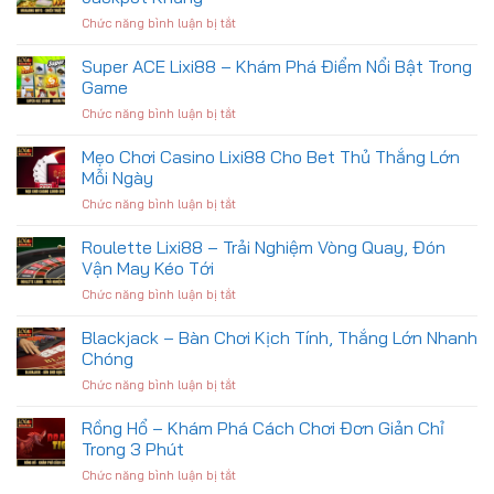
King
Khách
Chức năng bình luận bị tắt
ở
–
Nhất
Mahjong
Siêu
Năm
Ways
Super ACE Lixi88 – Khám Phá Điểm Nổi Bật Trong
Phẩm
2025
–
Đổi
Game
Chiến
Thưởng
Chức năng bình luận bị tắt
ở
Thuật
Hot
Super
Giúp
Tại
ACE
Mẹo Chơi Casino Lixi88 Cho Bet Thủ Thắng Lớn
Anh
Lixi88
Lixi88
Em
Mỗi Ngày
–
Rinh
Chức năng bình luận bị tắt
ở
Khám
Jackpot
Mẹo
Phá
Khủng
Chơi
Roulette Lixi88 – Trải Nghiệm Vòng Quay, Đón
Điểm
Casino
Nổi
Vận May Kéo Tới
Lixi88
Bật
Chức năng bình luận bị tắt
ở
Cho
Trong
Roulette
Bet
Game
Lixi88
Blackjack – Bàn Chơi Kịch Tính, Thắng Lớn Nhanh
Thủ
–
Thắng
Chóng
Trải
Lớn
Chức năng bình luận bị tắt
ở
Nghiệm
Mỗi
Blackjack
Vòng
Ngày
–
Rồng Hổ – Khám Phá Cách Chơi Đơn Giản Chỉ
Quay,
Bàn
Đón
Trong 3 Phút
Chơi
Vận
Chức năng bình luận bị tắt
ở
Kịch
May
Rồng