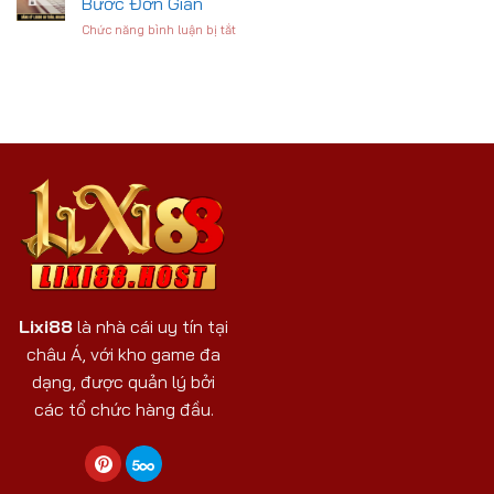
Bước Đơn Giản
Hướng
Android
Chức năng bình luận bị tắt
ở
Dẫn
&
Đăng
Thao
Ios
Ký
Tác
Chuẩn
Lixi88
Đầy
An
Đủ
Toàn,
Từ
Nhanh
A
Chóng
Đến
Chỉ
Z
Với
3
Bước
Đơn
Giản
Lixi88
là nhà cái uy tín tại
châu Á, với kho game đa
dạng, được quản lý bởi
các tổ chức hàng đầu.