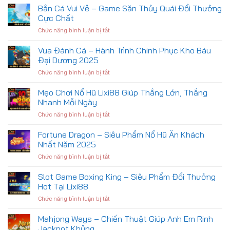
Đánh
Bắn Cá Vui Vẻ – Game Săn Thủy Quái Đổi Thưởng
Sẻ
Lixi88
Cá
Bí
Cực Chất
–
Quyết
Chức năng bình luận bị tắt
ở
Trò
Chơi
Bắn
Chơi
Hay,
Cá
Vua Đánh Cá – Hành Trình Chinh Phục Kho Báu
Giải
Thưởng
Vui
Trí,
Đại Dương 2025
Lớn
Vẻ
Săn
Chức năng bình luận bị tắt
ở
–
Xu
Vua
Game
Tại
Đánh
Mẹo Chơi Nổ Hũ Lixi88 Giúp Thắng Lớn, Thắng
Săn
Lixi88
Cá
Thủy
Nhanh Mỗi Ngày
–
Quái
Chức năng bình luận bị tắt
ở
Hành
Đổi
Mẹo
Trình
Thưởng
Chơi
Fortune Dragon – Siêu Phẩm Nổ Hũ Ăn Khách
Chinh
Cực
Nổ
Phục
Nhất Năm 2025
Chất
Hũ
Kho
Chức năng bình luận bị tắt
ở
Lixi88
Báu
Fortune
Giúp
Đại
Dragon
Slot Game Boxing King – Siêu Phẩm Đổi Thưởng
Thắng
Dương
–
Lớn,
Hot Tại Lixi88
2025
Siêu
Thắng
Chức năng bình luận bị tắt
ở
Phẩm
Nhanh
Slot
Nổ
Mỗi
Game
Mahjong Ways – Chiến Thuật Giúp Anh Em Rinh
Hũ
Ngày
Boxing
Ăn
Jackpot Khủng