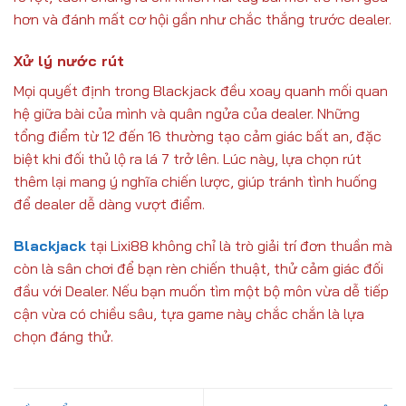
hơn và đánh mất cơ hội gần như chắc thắng trước dealer.
Xử lý nước rút
Mọi quyết định trong Blackjack đều xoay quanh mối quan
hệ giữa bài của mình và quân ngửa của dealer. Những
tổng điểm từ 12 đến 16 thường tạo cảm giác bất an, đặc
biệt khi đối thủ lộ ra lá 7 trở lên. Lúc này, lựa chọn rút
thêm lại mang ý nghĩa chiến lược, giúp tránh tình huống
để dealer dễ dàng vượt điểm.
Blackjack
tại Lixi88 không chỉ là trò giải trí đơn thuần mà
còn là sân chơi để bạn rèn chiến thuật, thử cảm giác đối
đầu với Dealer. Nếu bạn muốn tìm một bộ môn vừa dễ tiếp
cận vừa có chiều sâu, tựa game này chắc chắn là lựa
chọn đáng thử.