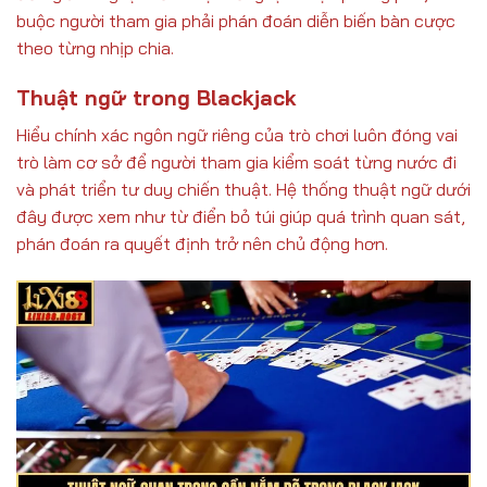
buộc người tham gia phải phán đoán diễn biến bàn cược
theo từng nhịp chia.
Thuật ngữ trong Blackjack
Hiểu chính xác ngôn ngữ riêng của trò chơi luôn đóng vai
trò làm cơ sở để người tham gia kiểm soát từng nước đi
và phát triển tư duy chiến thuật. Hệ thống thuật ngữ dưới
đây được xem như từ điển bỏ túi giúp quá trình quan sát,
phán đoán ra quyết định trở nên chủ động hơn.