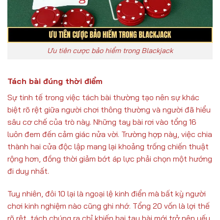
Ưu tiên cược bảo hiểm trong Blackjack
Tách bài đúng thời điểm
Sự tinh tế trong việc tách bài thường tạo nên sự khác
biệt rõ rệt giữa người chơi thông thường và người đã hiểu
sâu cơ chế của trò này. Những tay bài rơi vào tổng 16
luôn đem đến cảm giác nửa vời. Trường hợp này, việc chia
thành hai cửa độc lập mang lại khoảng trống chiến thuật
rộng hơn, đồng thời giảm bớt áp lực phải chọn một hướng
đi duy nhất.
Tuy nhiên, đôi 10 lại là ngoại lệ kinh điển mà bất kỳ người
chơi kinh nghiệm nào cũng ghi nhớ. Tổng 20 vốn là lợi thế
rõ rệt, tách chúng ra chỉ khiến hai tay bài mới trở nên yếu