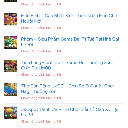
Lixi88
Thuật
Chức năng bình luận bị tắt
ở
–
Đếm
Bài
Game
Bài
Cào
Mậu Binh – Cập Nhật Kiến Thức Nhập Môn Cho
Đấu
Chuẩn
–
Trí
Người Mới
Xác
Siêu
Nhận
Chức năng bình luận bị tắt
ở
Phẩm
Thưởng
Mậu
Giải
Siêu
Binh
Phỏm – Siêu Phẩm Game Bài Trí Tuệ Tại Nhà Cái
Trí
Đỉnh
–
Đổi
Lixi88
Cập
Thưởng
Chức năng bình luận bị tắt
ở
Nhật
Cực
Phỏm
Kiến
Hot
–
Tiền Long Đánh Cá – Game Đổi Thưởng Xanh
Thức
Tại
Siêu
Nhập
Chín Tại Lixi88
Lixi88
Phẩm
Môn
Chức năng bình luận bị tắt
ở
Game
Cho
Tiền
Bài
Người
Long
Thợ Săn Rồng Lixi88 – Chia Sẻ Bí Quyết Chơi
Trí
Mới
Đánh
Tuệ
Hay, Thưởng Lớn
Cá
Tại
Chức năng bình luận bị tắt
ở
–
Nhà
Thợ
Game
Cái
Săn
Jackpot Đánh Cá – Trò Chơi Giải Trí, Săn Xu Tại
Đổi
Lixi88
Rồng
Thưởng
Lixi88
Lixi88
Xanh
Chức năng bình luận bị tắt
ở
–
Chín
Jackpot
Chia
Tại