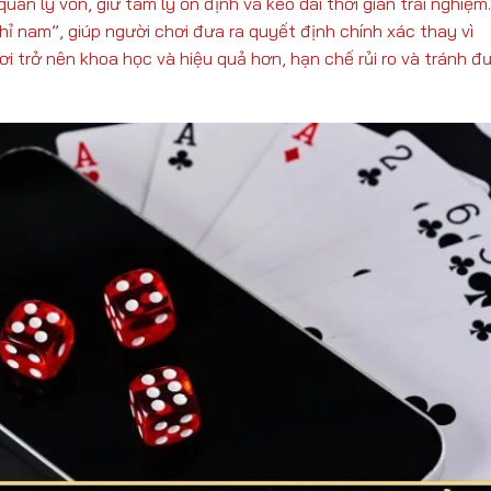
ản lý vốn, giữ tâm lý ổn định và kéo dài thời gian trải nghiệm.
ỉ nam”, giúp người chơi đưa ra quyết định chính xác thay vì
i trở nên khoa học và hiệu quả hơn, hạn chế rủi ro và tránh đ