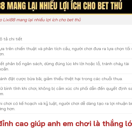
 Lixi88 mang lại nhiều lợi ích cho bet thủ
ô tả chi tiết
ựa trên chiến thuật và phân tích cầu, người chơi đưa ra lựa chọn tối
ơn.
iết phân bổ ngân sách, dừng đúng lúc khi lời hoặc lỗ, tránh cháy tài
hoản.
ránh đặt cược bừa bãi, giảm thiểu thiệt hại trong các chuỗi thua.
iữ bình tĩnh khi chơi, không bị cảm xúc chi phối dẫn đến quyết định sa
ầm.
hi chơi có kế hoạch và kỷ luật, người chơi dễ dàng tạo ra lợi nhuận 
ững hơn.
đỉnh cao giúp anh em chơi là thắng l