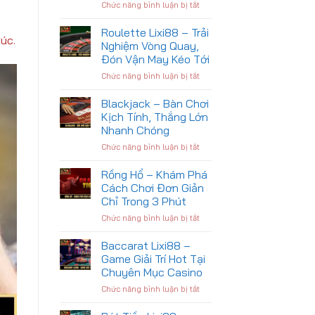
Chức năng bình luận bị tắt
ở
Phá
Mẹo
Điểm
Chơi
Nổi
Roulette Lixi88 – Trải
xúc.
Casino
Bật
Nghiệm Vòng Quay,
Lixi88
Trong
Đón Vận May Kéo Tới
Cho
Game
Chức năng bình luận bị tắt
ở
Bet
Roulette
Thủ
Lixi88
Thắng
Blackjack – Bàn Chơi
–
Lớn
Kịch Tính, Thắng Lớn
Trải
Mỗi
Nhanh Chóng
Nghiệm
Ngày
Chức năng bình luận bị tắt
ở
Vòng
Blackjack
Quay,
–
Đón
Rồng Hổ – Khám Phá
Bàn
Vận
Cách Chơi Đơn Giản
Chơi
May
Chỉ Trong 3 Phút
Kịch
Kéo
Chức năng bình luận bị tắt
ở
Tính,
Tới
Rồng
Thắng
Hổ
Lớn
Baccarat Lixi88 –
–
Nhanh
Game Giải Trí Hot Tại
Khám
Chóng
Chuyên Mục Casino
Phá
Chức năng bình luận bị tắt
ở
Cách
Baccarat
Chơi
Lixi88
Đơn