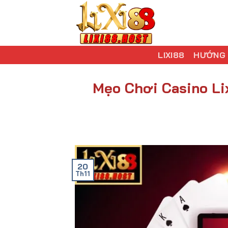
Bỏ
qua
nội
dung
LIXI88
HƯỚNG
Mẹo Chơi Casino Li
20
Th11