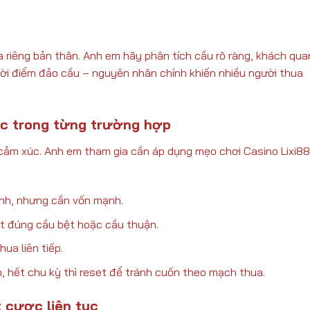
a riêng bản thân. Anh em hãy phân tích cầu rõ ràng, khách qua
ời điểm đảo cầu – nguyên nhân chính khiến nhiều người thua
c trong từng trường hợp
ảm xúc. Anh em tham gia cần áp dụng mẹo chơi Casino Lixi88
anh, nhưng cần vốn mạnh.
ắt đúng cầu bệt hoặc cầu thuận.
hua liên tiếp.
, hết chu kỳ thì reset để tránh cuốn theo mạch thua.
t cược liên tục