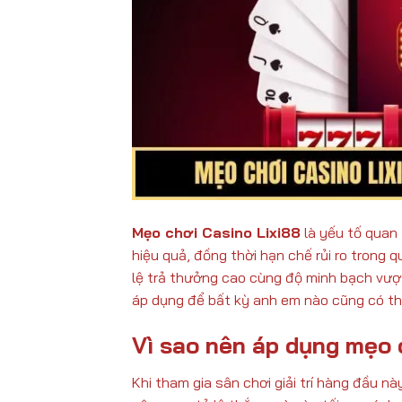
Mẹo chơi Casino Lixi88
là yếu tố quan 
hiệu quả, đồng thời hạn chế rủi ro trong q
lệ trả thưởng cao cùng độ minh bạch vượ
áp dụng để bất kỳ anh em nào cũng có thể
Vì sao nên áp dụng mẹo 
Khi tham gia sân chơi giải trí hàng đầu n