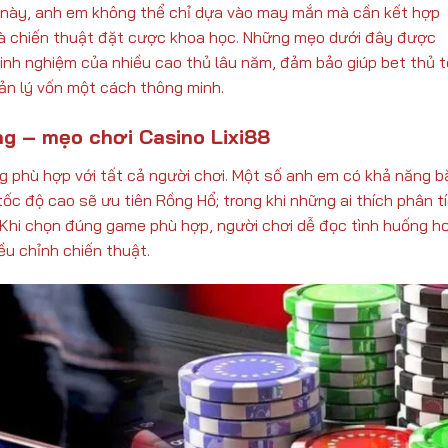
đầu này, anh em không thể chỉ dựa vào may mắn mà cần kết hợp
 và chiến thuật đặt cược khoa học. Những mẹo dưới đây được
inh nghiệm của nhiều cao thủ lâu năm, đảm bảo giúp bet thủ t
ản lý vốn một cách thông minh.
ng – mẹo chơi Casino Lixi88
ng phù hợp với tất cả người chơi. Một số anh em có khả năng b
tốc độ cao sẽ ưu tiên Rồng Hổ; trong khi những ai thích phân t
. Khi chọn đúng game phù hợp, người chơi dễ đọc tình huống h
iều chỉnh chiến thuật.