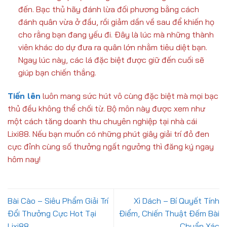
đến. Bạc thủ hãy đánh lừa đối phương bằng cách
đánh quân vừa ở đầu, rồi giảm dần về sau để khiến họ
cho rằng bạn đang yếu đi. Đây là lúc mà những thành
viên khác do dự đưa ra quân lớn nhằm tiêu diệt bạn.
Ngay lúc này, các lá đặc biệt được giữ đến cuối sẽ
giúp bạn chiến thắng.
Tiến lên
luôn mang sức hút vô cùng đặc biệt mà mọi bạc
thủ đều không thể chối từ. Bộ môn này được xem như
một cách tăng doanh thu chuyên nghiệp tại nhà cái
Lixi88. Nếu bạn muốn có những phút giây giải trí đỏ đen
cực đỉnh cùng số thưởng ngất ngưởng thì đăng ký ngay
hôm nay!
Bài Cào – Siêu Phẩm Giải Trí
Xì Dách – Bí Quyết Tính
Đổi Thưởng Cực Hot Tại
Điểm, Chiến Thuật Đếm Bài
Lixi88
Chuẩn Xác