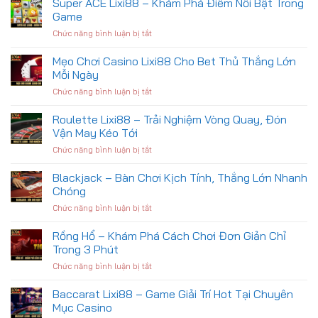
Super ACE Lixi88 – Khám Phá Điểm Nổi Bật Trong
Phẩm
2025
–
Đổi
Game
Chiến
Thưởng
Chức năng bình luận bị tắt
ở
Thuật
Hot
Super
Giúp
Tại
ACE
Mẹo Chơi Casino Lixi88 Cho Bet Thủ Thắng Lớn
Anh
Lixi88
Lixi88
Em
Mỗi Ngày
–
Rinh
Chức năng bình luận bị tắt
ở
Khám
Jackpot
Mẹo
Phá
Khủng
Chơi
Roulette Lixi88 – Trải Nghiệm Vòng Quay, Đón
Điểm
Casino
Nổi
Vận May Kéo Tới
Lixi88
Bật
Chức năng bình luận bị tắt
ở
Cho
Trong
Roulette
Bet
Game
Lixi88
Blackjack – Bàn Chơi Kịch Tính, Thắng Lớn Nhanh
Thủ
–
Thắng
Chóng
Trải
Lớn
Chức năng bình luận bị tắt
ở
Nghiệm
Mỗi
Blackjack
Vòng
Ngày
–
Rồng Hổ – Khám Phá Cách Chơi Đơn Giản Chỉ
Quay,
Bàn
Đón
Trong 3 Phút
Chơi
Vận
Chức năng bình luận bị tắt
ở
Kịch
May
Rồng
Tính,
Kéo
Hổ
Baccarat Lixi88 – Game Giải Trí Hot Tại Chuyên
Thắng
Tới
–
Lớn
Mục Casino
Khám
Nhanh