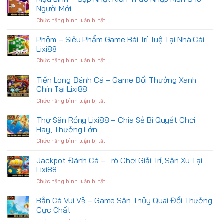
–
Trí
Người Mới
Xác
Siêu
Nhận
Chức năng bình luận bị tắt
ở
Phẩm
Thưởng
Mậu
Giải
Siêu
Binh
Phỏm – Siêu Phẩm Game Bài Trí Tuệ Tại Nhà Cái
Trí
Đỉnh
–
Đổi
Lixi88
Cập
Thưởng
Chức năng bình luận bị tắt
ở
Nhật
Cực
Phỏm
Kiến
Hot
–
Tiền Long Đánh Cá – Game Đổi Thưởng Xanh
Thức
Tại
Siêu
Nhập
Chín Tại Lixi88
Lixi88
Phẩm
Môn
Chức năng bình luận bị tắt
ở
Game
Cho
Tiền
Bài
Người
Long
Thợ Săn Rồng Lixi88 – Chia Sẻ Bí Quyết Chơi
Trí
Mới
Đánh
Tuệ
Hay, Thưởng Lớn
Cá
Tại
Chức năng bình luận bị tắt
ở
–
Nhà
Thợ
Game
Cái
Săn
Jackpot Đánh Cá – Trò Chơi Giải Trí, Săn Xu Tại
Đổi
Lixi88
Rồng
Thưởng
Lixi88
Lixi88
Xanh
Chức năng bình luận bị tắt
ở
–
Chín
Jackpot
Chia
Tại
Đánh
Bắn Cá Vui Vẻ – Game Săn Thủy Quái Đổi Thưởng
Sẻ
Lixi88
Cá
Bí
Cực Chất
–
Quyết