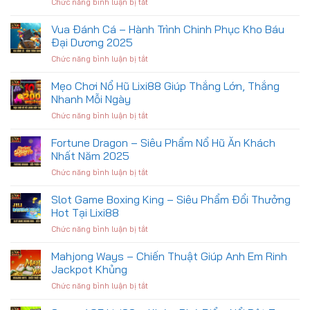
Chức năng bình luận bị tắt
ở
Trò
Chơi
Bắn
Chơi
Hay,
Cá
Vua Đánh Cá – Hành Trình Chinh Phục Kho Báu
Giải
Thưởng
Vui
Trí,
Đại Dương 2025
Lớn
Vẻ
Săn
Chức năng bình luận bị tắt
ở
–
Xu
Vua
Game
Tại
Đánh
Mẹo Chơi Nổ Hũ Lixi88 Giúp Thắng Lớn, Thắng
Săn
Lixi88
Cá
Thủy
Nhanh Mỗi Ngày
–
Quái
Chức năng bình luận bị tắt
ở
Hành
Đổi
Mẹo
Trình
Thưởng
Chơi
Fortune Dragon – Siêu Phẩm Nổ Hũ Ăn Khách
Chinh
Cực
Nổ
Phục
Nhất Năm 2025
Chất
Hũ
Kho
Chức năng bình luận bị tắt
ở
Lixi88
Báu
Fortune
Giúp
Đại
Dragon
Slot Game Boxing King – Siêu Phẩm Đổi Thưởng
Thắng
Dương
–
Lớn,
Hot Tại Lixi88
2025
Siêu
Thắng
Chức năng bình luận bị tắt
ở
Phẩm
Nhanh
Slot
Nổ
Mỗi
Game
Mahjong Ways – Chiến Thuật Giúp Anh Em Rinh
Hũ
Ngày
Boxing
Ăn
Jackpot Khủng
King
Khách
Chức năng bình luận bị tắt
ở
–
Nhất
Mahjong
Siêu
Năm
Ways