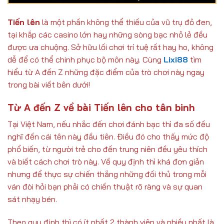
Tiến lên
là một phần không thể thiếu của vũ trụ đỏ đen,
tại khắp các casino lớn hay những sòng bạc nhỏ lẻ đều
được ưa chuộng. Sở hữu lối chơi trí tuệ rất hay ho, không
dễ để có thể chinh phục bộ môn này. Cùng
Lixi88
tìm
hiểu từ A đến Z những đặc điểm của trò chơi này ngay
trong bài viết bên dưới!
Từ A đến Z về bài Tiến lên cho tân binh
Tại Việt Nam, nếu nhắc đến chơi đánh bạc thì đa số đều
nghĩ đến cái tên này đầu tiên. Điều đó cho thấy mức độ
phổ biến, từ người trẻ cho đến trung niên đều yêu thích
và biết cách chơi trò này. Về quy định thì khá đơn giản
nhưng để thực sự chiến thắng những đối thủ trong mỗi
ván đòi hỏi bạn phải có chiến thuật rõ ràng và sự quan
sát nhạy bén.
Theo quy định thì có ít nhất 2 thành viên và nhiều nhất là