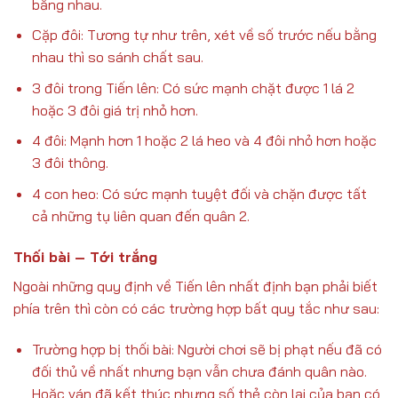
bằng nhau.
Cặp đôi: Tương tự như trên, xét về số trước nếu bằng
nhau thì so sánh chất sau.
3 đôi trong Tiến lên: Có sức mạnh chặt được 1 lá 2
hoặc 3 đôi giá trị nhỏ hơn.
4 đôi: Mạnh hơn 1 hoặc 2 lá heo và 4 đôi nhỏ hơn hoặc
3 đôi thông.
4 con heo: Có sức mạnh tuyệt đối và chặn được tất
cả những tụ liên quan đến quân 2.
Thối bài – Tới trắng
Ngoài những quy định về Tiến lên nhất định bạn phải biết
phía trên thì còn có các trường hợp bất quy tắc như sau:
Trường hợp bị thối bài: Người chơi sẽ bị phạt nếu đã có
đối thủ về nhất nhưng bạn vẫn chưa đánh quân nào.
Hoặc ván đã kết thúc nhưng số thẻ còn lại của bạn có