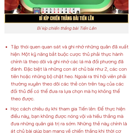
Bí kíp chiến thắng bài Tiến Lên
Tập thói quen quan sát và ghi nhớ những quân đã xuất
hiện: Một kỹ năng bắt buộc cược thủ phải thực hành
chính là theo dõi và ghi nhớ các lá mà đối phương đã
đánh. Đặc biệt là những con át chủ bài như 2, các con
tiên hoặc những bộ chặt heo. Ngoài ra thì hội viên phải
thường xuyên theo dõi các thẻ còn trên tay của các
đối thủ để có thể đưa ra lựa chọn mà họ không thể
theo được.
Học cách chiêu dụ khi tham gia Tiến lên: Để thực hiện
điều này, bạn không được nóng vội và hiếu thắng mà
đưa những quân giá trị ra sớm. Những thẻ này chính là
át chủ bài giúp bạn mang về chiến thắng khi thời cơ