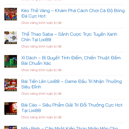
Và
Kèo
Dẫn
Đặt
Phạt
Kèo Thẻ Vàng – Khám Phá Cách Chơi Cá Độ Bóng
Đọc
Cược
Góc
Các
Đá Cực Hot
Chuẩn
–
Hình
Xác
Chức năng bình luận bị tắt
ở
Cược
Thức
Kèo
Bóng
Cược
Thẻ
Thể Thao Saba – Sảnh Cược Trực Tuyến Xanh
Kịch
Phổ
Vàng
Tính,
Chín Tại Lixi88
Biến
–
Tỷ
Chức năng bình luận bị tắt
ở
Khám
Lệ
Thể
Phá
Thưởng
Thao
Xì Dách – Bí Quyết Tính Điểm, Chiến Thuật Đếm
Cách
Hấp
Saba
Chơi
Bài Chuẩn Xác
Dẫn
–
Cá
Chức năng bình luận bị tắt
ở
Sảnh
Độ
Xì
Cược
Bóng
Dách
Bài Tiến Lên Lixi88 – Game Đấu Trí Nhận Thưởng
Trực
Đá
–
Tuyến
Siêu Đỉnh
Cực
Bí
Xanh
Hot
Chức năng bình luận bị tắt
ở
Quyết
Chín
Bài
Tính
Tại
Tiến
Bài Cào – Siêu Phẩm Giải Trí Đổi Thưởng Cực Hot
Điểm,
Lixi88
Lên
Chiến
Tại Lixi88
Lixi88
Thuật
Chức năng bình luận bị tắt
ở
–
Đếm
Bài
Game
Bài
Cào
Mậu Binh – Cập Nhật Kiến Thức Nhập Môn Cho
Đấu
Chuẩn