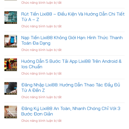
Chức năng bình luận bị tắt
ở
Phá
Chóng
Baccarat
Cách
Lixi88
Rút Tiền Lixi88 – Điều Kiện Và Hướng Dẫn Chi Tiết
Chơi
–
Đơn
Từ A – Z
Game
Giản
Chức năng bình luận bị tắt
ở
Giải
Chỉ
Rút
Trí
Trong
Tiền
Nạp Tiền Lixi88 Không Giới Hạn: Hình Thức Thanh
Hot
3
Lixi88
Tại
Toán Đa Dạng
Phút
–
Chuyên
Chức năng bình luận bị tắt
ở
Điều
Mục
Nạp
Kiện
Casino
Tiền
Hướng Dẫn 5 Bước Tải App Lixi88 Trên Android &
Và
Lixi88
Hướng
Ios Chuẩn
Không
Dẫn
Chức năng bình luận bị tắt
ở
Giới
Chi
Hướng
Hạn:
Tiết
Dẫn
Đăng Nhập Lixi88: Hướng Dẫn Thao Tác Đầy Đủ
Hình
Từ
5
Thức
Từ A Đến Z
A
Bước
Thanh
–
Chức năng bình luận bị tắt
ở
Tải
Toán
Z
Đăng
App
Đa
Nhập
Đăng Ký Lixi88 An Toàn, Nhanh Chóng Chỉ Với 3
Lixi88
Dạng
Lixi88:
Trên
Bước Đơn Giản
Hướng
Android
Chức năng bình luận bị tắt
ở
Dẫn
&
Đăng
Thao
Ios