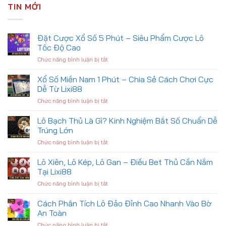
TIN MỚI
Đặt Cược Xổ Số 5 Phút – Siêu Phẩm Cược Lô
Tốc Độ Cao
Chức năng bình luận bị tắt
ở
Đặt
Cược
Xổ Số Miền Nam 1 Phút – Chia Sẻ Cách Chơi Cực
Xổ
Dễ Từ Lixi88
Số
Chức năng bình luận bị tắt
ở
5
Xổ
Phút
Số
Lô Bạch Thủ Là Gì? Kinh Nghiệm Bắt Số Chuẩn Dễ
–
Miền
Siêu
Trúng Lớn
Nam
Phẩm
Chức năng bình luận bị tắt
ở
1
Cược
Lô
Phút
Lô
Bạch
Lô Xiên, Lô Kép, Lô Gan – Điều Bet Thủ Cần Nắm
–
Tốc
Thủ
Chia
Tại Lixi88
Độ
Là
Sẻ
Cao
Chức năng bình luận bị tắt
ở
Gì?
Cách
Lô
Kinh
Chơi
Xiên,
Cách Phân Tích Lô Đảo Đỉnh Cao Nhanh Vào Bờ
Nghiệm
Cực
Lô
Bắt
An Toàn
Dễ
Kép,
Số
Từ
Chức năng bình luận bị tắt
ở