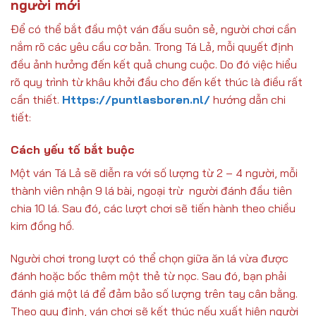
người mới
Để có thể bắt đầu một ván đấu suôn sẻ, người chơi cần
nắm rõ các yêu cầu cơ bản. Trong Tá Lả, mỗi quyết định
đều ảnh hưởng đến kết quả chung cuộc. Do đó việc hiểu
rõ quy trình từ khâu khởi đầu cho đến kết thúc là điều rất
cần thiết.
Https://puntlasboren.nl/
hướng dẫn chi
tiết:
Cách yếu tố bắt buộc
Một ván Tá Lả sẽ diễn ra với số lượng từ 2 – 4 người, mỗi
thành viên nhận 9 lá bài, ngoại trừ người đánh đầu tiên
chia 10 lá. Sau đó, các lượt chơi sẽ tiến hành theo chiều
kim đồng hồ.
Người chơi trong lượt có thể chọn giữa ăn lá vừa được
đánh hoặc bốc thêm một thẻ từ nọc. Sau đó, bạn phải
đánh giá một lá để đảm bảo số lượng trên tay cân bằng.
Theo quy định, ván chơi sẽ kết thúc nếu xuất hiện người