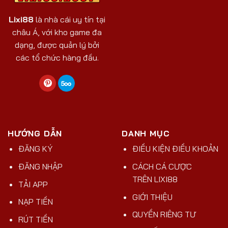
Lixi88
là nhà cái uy tín tại
châu Á, với kho game đa
dạng, được quản lý bởi
các tổ chức hàng đầu.
HƯỚNG DẪN
DANH MỤC
ĐĂNG KÝ
ĐIỀU KIỆN ĐIỀU KHOẢN
ĐĂNG NHẬP
CÁCH CÁ CƯỢC
TRÊN LIXI88
TẢI APP
GIỚI THIỆU
NẠP TIỀN
QUYỀN RIÊNG TƯ
RÚT TIỀN