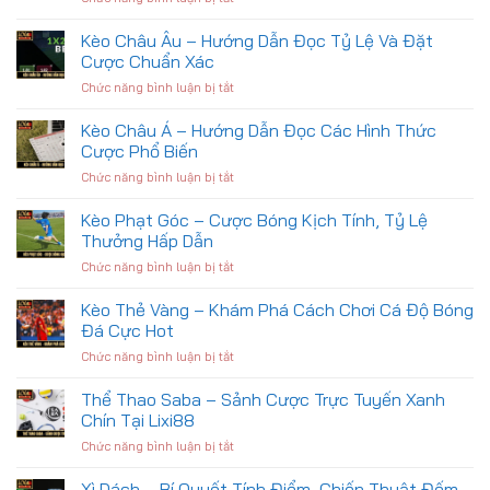
Lô
Chuẩn
Lixi88
Cách
Gan
Dễ
Phân
Kèo Châu Âu – Hướng Dẫn Đọc Tỷ Lệ Và Đặt
–
Trúng
Tích
Điều
Cược Chuẩn Xác
Lớn
Lô
Bet
Chức năng bình luận bị tắt
ở
Đảo
Thủ
Kèo
Đỉnh
Cần
Châu
Kèo Châu Á – Hướng Dẫn Đọc Các Hình Thức
Cao
Nắm
Âu
Nhanh
Cược Phổ Biến
Tại
–
Vào
Lixi88
Chức năng bình luận bị tắt
ở
Hướng
Bờ
Kèo
Dẫn
An
Châu
Kèo Phạt Góc – Cược Bóng Kịch Tính, Tỷ Lệ
Đọc
Toàn
Á
Tỷ
Thưởng Hấp Dẫn
–
Lệ
Chức năng bình luận bị tắt
ở
Hướng
Và
Kèo
Dẫn
Đặt
Phạt
Kèo Thẻ Vàng – Khám Phá Cách Chơi Cá Độ Bóng
Đọc
Cược
Góc
Các
Đá Cực Hot
Chuẩn
–
Hình
Xác
Chức năng bình luận bị tắt
ở
Cược
Thức
Kèo
Bóng
Cược
Thẻ
Thể Thao Saba – Sảnh Cược Trực Tuyến Xanh
Kịch
Phổ
Vàng
Tính,
Chín Tại Lixi88
Biến
–
Tỷ
Chức năng bình luận bị tắt
ở
Khám
Lệ
Thể
Phá
Thưởng
Thao
Xì Dách – Bí Quyết Tính Điểm, Chiến Thuật Đếm
Cách
Hấp