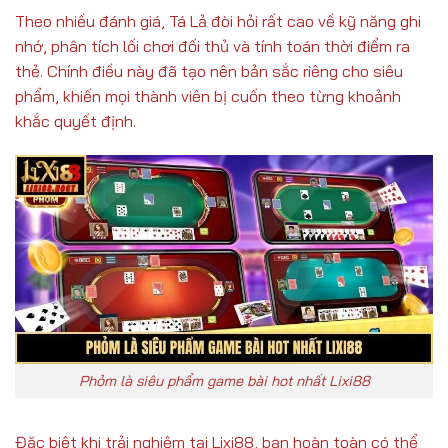
Theo nhiều đánh giá, Tá Lả đòi hỏi rất cao về kỹ năng ghi
nhớ, phân tích lối chơi đối thủ và tính toán thời điểm ra
thẻ. Chính điều này đã tạo nên bản sắc riêng cho siêu
phẩm, khiến mọi thành viên bị cuốn theo từng khoảnh
khắc quyết định.
Phỏm là siêu phẩm game bài hot nhất Lixi88
Đặc biệt khi trải nghiệm tại Lixi88, bạn hoàn toàn có thể