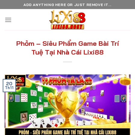
Bỏ
ADD ANYTHING HERE OR JUST REMOVE IT...
qua
nội
dung
Phỏm – Siêu Phẩm Game Bài Trí
Tuệ Tại Nhà Cái Lixi88
20
Th11