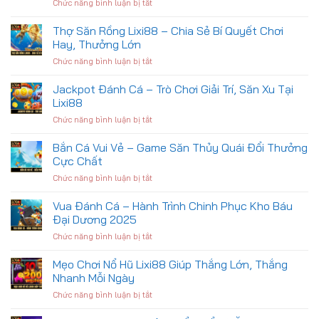
Chức năng bình luận bị tắt
ở
Game
Cho
Tiền
Bài
Người
Long
Thợ Săn Rồng Lixi88 – Chia Sẻ Bí Quyết Chơi
Trí
Mới
Đánh
Tuệ
Hay, Thưởng Lớn
Cá
Tại
Chức năng bình luận bị tắt
ở
–
Nhà
Thợ
Game
Cái
Săn
Jackpot Đánh Cá – Trò Chơi Giải Trí, Săn Xu Tại
Đổi
Lixi88
Rồng
Thưởng
Lixi88
Lixi88
Xanh
Chức năng bình luận bị tắt
ở
–
Chín
Jackpot
Chia
Tại
Đánh
Bắn Cá Vui Vẻ – Game Săn Thủy Quái Đổi Thưởng
Sẻ
Lixi88
Cá
Bí
Cực Chất
–
Quyết
Chức năng bình luận bị tắt
ở
Trò
Chơi
Bắn
Chơi
Hay,
Cá
Vua Đánh Cá – Hành Trình Chinh Phục Kho Báu
Giải
Thưởng
Vui
Trí,
Đại Dương 2025
Lớn
Vẻ
Săn
Chức năng bình luận bị tắt
ở
–
Xu
Vua
Game
Tại
Đánh
Mẹo Chơi Nổ Hũ Lixi88 Giúp Thắng Lớn, Thắng
Săn
Lixi88
Cá
Thủy
Nhanh Mỗi Ngày
–
Quái
Chức năng bình luận bị tắt
ở
Hành
Đổi
Mẹo
Trình
Thưởng
Chơi