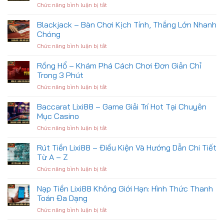
Chức năng bình luận bị tắt
ở
Cho
Trong
Roulette
Bet
Game
Lixi88
Blackjack – Bàn Chơi Kịch Tính, Thắng Lớn Nhanh
Thủ
–
Thắng
Chóng
Trải
Lớn
Chức năng bình luận bị tắt
ở
Nghiệm
Mỗi
Blackjack
Vòng
Ngày
–
Rồng Hổ – Khám Phá Cách Chơi Đơn Giản Chỉ
Quay,
Bàn
Đón
Trong 3 Phút
Chơi
Vận
Chức năng bình luận bị tắt
ở
Kịch
May
Rồng
Tính,
Kéo
Hổ
Baccarat Lixi88 – Game Giải Trí Hot Tại Chuyên
Thắng
Tới
–
Lớn
Mục Casino
Khám
Nhanh
Chức năng bình luận bị tắt
ở
Phá
Chóng
Baccarat
Cách
Lixi88
Rút Tiền Lixi88 – Điều Kiện Và Hướng Dẫn Chi Tiết
Chơi
–
Đơn
Từ A – Z
Game
Giản
Chức năng bình luận bị tắt
ở
Giải
Chỉ
Rút
Trí
Trong
Tiền
Nạp Tiền Lixi88 Không Giới Hạn: Hình Thức Thanh
Hot
3
Lixi88
Tại
Toán Đa Dạng
Phút
–
Chuyên
Chức năng bình luận bị tắt
ở
Điều
Mục
Nạp
Kiện
Casino