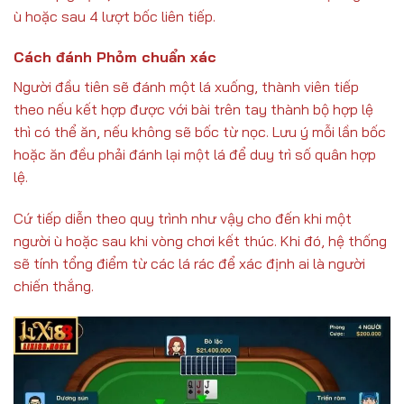
ù hoặc sau 4 lượt bốc liên tiếp.
Cách đánh Phỏm chuẩn xác
Người đầu tiên sẽ đánh một lá xuống, thành viên tiếp
theo nếu kết hợp được với bài trên tay thành bộ hợp lệ
thì có thể ăn, nếu không sẽ bốc từ nọc. Lưu ý mỗi lần bốc
hoặc ăn đều phải đánh lại một lá để duy trì số quân hợp
lệ.
Cứ tiếp diễn theo quy trình như vậy cho đến khi một
người ù hoặc sau khi vòng chơi kết thúc. Khi đó, hệ thống
sẽ tính tổng điểm từ các lá rác để xác định ai là người
chiến thắng.