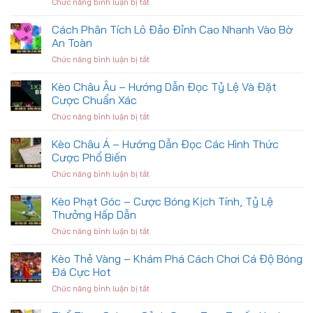
Chức năng bình luận bị tắt
ở
Gì?
Cách
Lô
Kinh
Chơi
Xiên,
Cách Phân Tích Lô Đảo Đỉnh Cao Nhanh Vào Bờ
Nghiệm
Cực
Lô
Bắt
An Toàn
Dễ
Kép,
Số
Từ
Chức năng bình luận bị tắt
ở
Lô
Chuẩn
Lixi88
Cách
Gan
Dễ
Phân
Kèo Châu Âu – Hướng Dẫn Đọc Tỷ Lệ Và Đặt
–
Trúng
Tích
Điều
Cược Chuẩn Xác
Lớn
Lô
Bet
Chức năng bình luận bị tắt
ở
Đảo
Thủ
Kèo
Đỉnh
Cần
Châu
Kèo Châu Á – Hướng Dẫn Đọc Các Hình Thức
Cao
Nắm
Âu
Nhanh
Cược Phổ Biến
Tại
–
Vào
Lixi88
Chức năng bình luận bị tắt
ở
Hướng
Bờ
Kèo
Dẫn
An
Châu
Kèo Phạt Góc – Cược Bóng Kịch Tính, Tỷ Lệ
Đọc
Toàn
Á
Tỷ
Thưởng Hấp Dẫn
–
Lệ
Chức năng bình luận bị tắt
ở
Hướng
Và
Kèo
Dẫn
Đặt
Phạt
Kèo Thẻ Vàng – Khám Phá Cách Chơi Cá Độ Bóng
Đọc
Cược
Góc
Các
Đá Cực Hot
Chuẩn
–
Hình
Xác
Chức năng bình luận bị tắt
ở
Cược
Thức
Kèo
Bóng
Cược
Thẻ