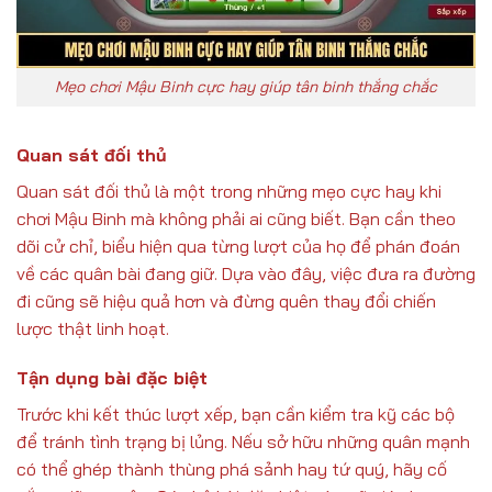
Mẹo chơi Mậu Binh cực hay giúp tân binh thắng chắc
Quan sát đối thủ
Quan sát đối thủ là một trong những mẹo cực hay khi
chơi Mậu Binh mà không phải ai cũng biết. Bạn cần theo
dõi cử chỉ, biểu hiện qua từng lượt của họ để phán đoán
về các quân bài đang giữ. Dựa vào đây, việc đưa ra đường
đi cũng sẽ hiệu quả hơn và đừng quên thay đổi chiến
lược thật linh hoạt.
Tận dụng bài đặc biệt
Trước khi kết thúc lượt xếp, bạn cần kiểm tra kỹ các bộ
để tránh tình trạng bị lủng. Nếu sở hữu những quân mạnh
có thể ghép thành thùng phá sảnh hay tứ quý, hãy cố