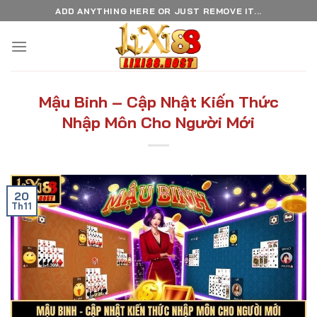
Bỏ
ADD ANYTHING HERE OR JUST REMOVE IT...
qua
nội
dung
Mậu Binh – Cập Nhật Kiến Thức
Nhập Môn Cho Người Mới
20
Th11