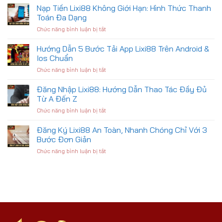
Tiền
Nạp Tiền Lixi88 Không Giới Hạn: Hình Thức Thanh
Hot
3
Lixi88
Tại
Toán Đa Dạng
Phút
–
Chuyên
Chức năng bình luận bị tắt
ở
Điều
Mục
Nạp
Kiện
Casino
Tiền
Hướng Dẫn 5 Bước Tải App Lixi88 Trên Android &
Và
Lixi88
Hướng
Ios Chuẩn
Không
Dẫn
Chức năng bình luận bị tắt
ở
Giới
Chi
Hướng
Hạn:
Tiết
Dẫn
Đăng Nhập Lixi88: Hướng Dẫn Thao Tác Đầy Đủ
Hình
Từ
5
Thức
Từ A Đến Z
A
Bước
Thanh
–
Chức năng bình luận bị tắt
ở
Tải
Toán
Z
Đăng
App
Đa
Nhập
Đăng Ký Lixi88 An Toàn, Nhanh Chóng Chỉ Với 3
Lixi88
Dạng
Lixi88:
Trên
Bước Đơn Giản
Hướng
Android
Chức năng bình luận bị tắt
ở
Dẫn
&
Đăng
Thao
Ios
Ký
Tác
Chuẩn
Lixi88
Đầy
An
Đủ
Toàn,
Từ
Nhanh
A
Chóng
Đến
Chỉ
Z