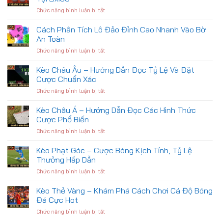
Là
Sẻ
Cao
Chức năng bình luận bị tắt
ở
Gì?
Cách
Lô
Kinh
Chơi
Xiên,
Cách Phân Tích Lô Đảo Đỉnh Cao Nhanh Vào Bờ
Nghiệm
Cực
Lô
Bắt
An Toàn
Dễ
Kép,
Số
Từ
Chức năng bình luận bị tắt
ở
Lô
Chuẩn
Lixi88
Cách
Gan
Dễ
Phân
Kèo Châu Âu – Hướng Dẫn Đọc Tỷ Lệ Và Đặt
–
Trúng
Tích
Điều
Cược Chuẩn Xác
Lớn
Lô
Bet
Chức năng bình luận bị tắt
ở
Đảo
Thủ
Kèo
Đỉnh
Cần
Châu
Kèo Châu Á – Hướng Dẫn Đọc Các Hình Thức
Cao
Nắm
Âu
Nhanh
Cược Phổ Biến
Tại
–
Vào
Lixi88
Chức năng bình luận bị tắt
ở
Hướng
Bờ
Kèo
Dẫn
An
Châu
Kèo Phạt Góc – Cược Bóng Kịch Tính, Tỷ Lệ
Đọc
Toàn
Á
Tỷ
Thưởng Hấp Dẫn
–
Lệ
Chức năng bình luận bị tắt
ở
Hướng
Và
Kèo
Dẫn
Đặt
Phạt
Kèo Thẻ Vàng – Khám Phá Cách Chơi Cá Độ Bóng
Đọc
Cược
Góc
Các
Đá Cực Hot
Chuẩn
–
Hình
Xác
Chức năng bình luận bị tắt
ở
Cược
Thức