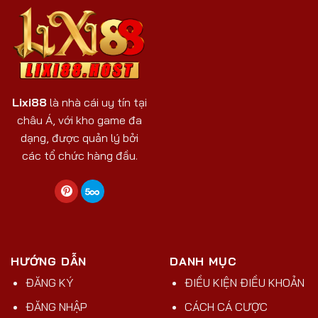
Chỉ
Z
Với
3
Bước
Đơn
Giản
Lixi88
là nhà cái uy tín tại
châu Á, với kho game đa
dạng, được quản lý bởi
các tổ chức hàng đầu.
HƯỚNG DẪN
DANH MỤC
ĐĂNG KÝ
ĐIỀU KIỆN ĐIỀU KHOẢN
ĐĂNG NHẬP
CÁCH CÁ CƯỢC