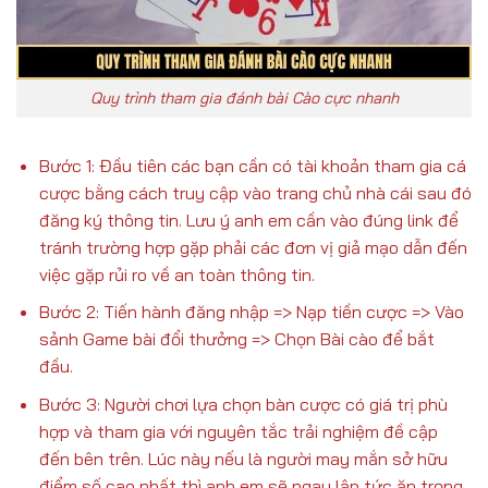
Quy trình tham gia đánh bài Cào cực nhanh
Bước 1: Đầu tiên các bạn cần có tài khoản tham gia cá
cược bằng cách truy cập vào trang chủ nhà cái sau đó
đăng ký thông tin. Lưu ý anh em cần vào đúng link để
tránh trường hợp gặp phải các đơn vị giả mạo dẫn đến
việc gặp rủi ro về an toàn thông tin.
Bước 2: Tiến hành đăng nhập => Nạp tiền cược => Vào
sảnh Game bài đổi thưởng => Chọn Bài cào để bắt
đầu.
Bước 3: Người chơi lựa chọn bàn cược có giá trị phù
hợp và tham gia với nguyên tắc trải nghiệm đề cập
đến bên trên. Lúc này nếu là người may mắn sở hữu
điểm số cao nhất thì anh em sẽ ngay lập tức ăn trọng