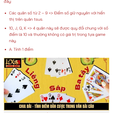
đây:
Các quân số từ 2 – 9 => Điểm số giữ nguyên với hiển
thị trên quân tsus.
10, J, Q, K => 4 quân này sẽ được quy đổi chung với số
điểm là 10 và thường không có giá trị trong tựa game
này.
A: Tính 1 điểm