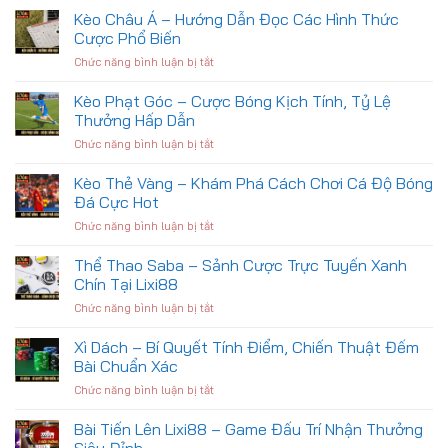
Đỉnh
Cần
Châu
Kèo Châu Á – Hướng Dẫn Đọc Các Hình Thức
Cao
Nắm
Âu
Nhanh
Cược Phổ Biến
Tại
–
Vào
Lixi88
Chức năng bình luận bị tắt
ở
Hướng
Bờ
Kèo
Dẫn
An
Châu
Kèo Phạt Góc – Cược Bóng Kịch Tính, Tỷ Lệ
Đọc
Toàn
Á
Tỷ
Thưởng Hấp Dẫn
–
Lệ
Chức năng bình luận bị tắt
ở
Hướng
Và
Kèo
Dẫn
Đặt
Phạt
Kèo Thẻ Vàng – Khám Phá Cách Chơi Cá Độ Bóng
Đọc
Cược
Góc
Các
Đá Cực Hot
Chuẩn
–
Hình
Xác
Chức năng bình luận bị tắt
ở
Cược
Thức
Kèo
Bóng
Cược
Thẻ
Thể Thao Saba – Sảnh Cược Trực Tuyến Xanh
Kịch
Phổ
Vàng
Tính,
Chín Tại Lixi88
Biến
–
Tỷ
Chức năng bình luận bị tắt
ở
Khám
Lệ
Thể
Phá
Thưởng
Thao
Xì Dách – Bí Quyết Tính Điểm, Chiến Thuật Đếm
Cách
Hấp
Saba
Chơi
Bài Chuẩn Xác
Dẫn
–
Cá
Chức năng bình luận bị tắt
ở
Sảnh
Độ
Xì
Cược
Bóng
Dách
Bài Tiến Lên Lixi88 – Game Đấu Trí Nhận Thưởng
Trực
Đá
–
Tuyến
Cực