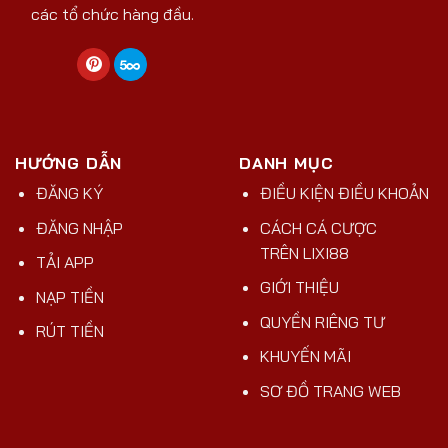
các tổ chức hàng đầu.
HƯỚNG DẪN
DANH MỤC
ĐĂNG KÝ
ĐIỀU KIỆN ĐIỀU KHOẢN
ĐĂNG NHẬP
CÁCH CÁ CƯỢC
TRÊN LIXI88
TẢI APP
GIỚI THIỆU
NẠP TIỀN
QUYỀN RIÊNG TƯ
RÚT TIỀN
KHUYẾN MÃI
SƠ ĐỒ TRANG WEB