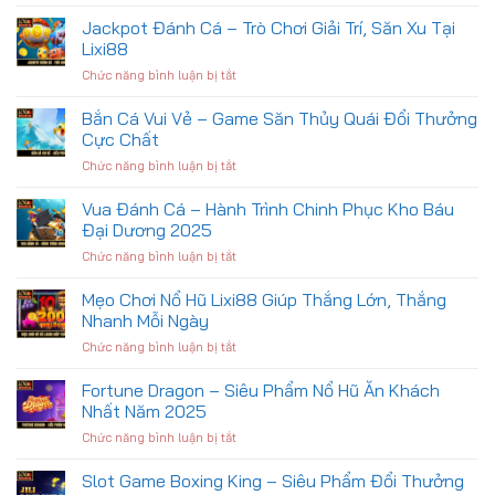
Thợ
Game
Cái
Săn
Jackpot Đánh Cá – Trò Chơi Giải Trí, Săn Xu Tại
Đổi
Lixi88
Rồng
Thưởng
Lixi88
Lixi88
Xanh
Chức năng bình luận bị tắt
ở
–
Chín
Jackpot
Chia
Tại
Đánh
Bắn Cá Vui Vẻ – Game Săn Thủy Quái Đổi Thưởng
Sẻ
Lixi88
Cá
Bí
Cực Chất
–
Quyết
Chức năng bình luận bị tắt
ở
Trò
Chơi
Bắn
Chơi
Hay,
Cá
Vua Đánh Cá – Hành Trình Chinh Phục Kho Báu
Giải
Thưởng
Vui
Trí,
Đại Dương 2025
Lớn
Vẻ
Săn
Chức năng bình luận bị tắt
ở
–
Xu
Vua
Game
Tại
Đánh
Mẹo Chơi Nổ Hũ Lixi88 Giúp Thắng Lớn, Thắng
Săn
Lixi88
Cá
Thủy
Nhanh Mỗi Ngày
–
Quái
Chức năng bình luận bị tắt
ở
Hành
Đổi
Mẹo
Trình
Thưởng
Chơi
Fortune Dragon – Siêu Phẩm Nổ Hũ Ăn Khách
Chinh
Cực
Nổ
Phục
Nhất Năm 2025
Chất
Hũ
Kho
Chức năng bình luận bị tắt
ở
Lixi88
Báu
Fortune
Giúp
Đại
Dragon
Slot Game Boxing King – Siêu Phẩm Đổi Thưởng
Thắng
Dương
–