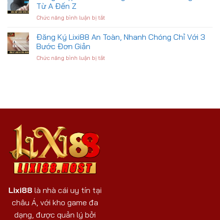
5
Thức
Từ A Đến Z
A
Bước
Thanh
–
Chức năng bình luận bị tắt
ở
Tải
Toán
Z
Đăng
App
Đa
Nhập
Đăng Ký Lixi88 An Toàn, Nhanh Chóng Chỉ Với 3
Lixi88
Dạng
Lixi88:
Trên
Bước Đơn Giản
Hướng
Android
Chức năng bình luận bị tắt
ở
Dẫn
&
Đăng
Thao
Ios
Ký
Tác
Chuẩn
Lixi88
Đầy
An
Đủ
Toàn,
Từ
Nhanh
A
Chóng
Đến
Chỉ
Z
Với
3
Bước
Đơn
Giản
Lixi88
là nhà cái uy tín tại
châu Á, với kho game đa
dạng, được quản lý bởi