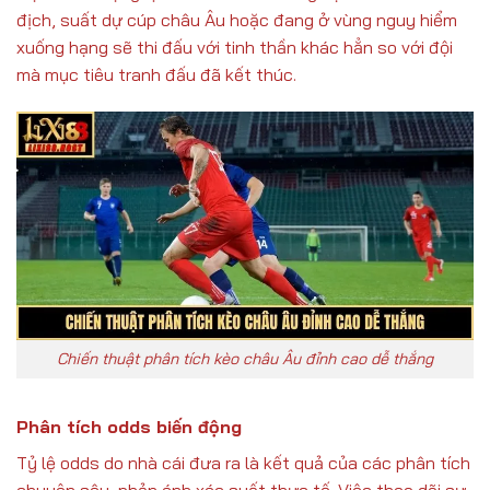
địch, suất dự cúp châu Âu hoặc đang ở vùng nguy hiểm
xuống hạng sẽ thi đấu với tinh thần khác hẳn so với đội
mà mục tiêu tranh đấu đã kết thúc.
Chiến thuật phân tích kèo châu Âu đỉnh cao dễ thắng
Phân tích odds biến động
Tỷ lệ odds do nhà cái đưa ra là kết quả của các phân tích
chuyên sâu, phản ánh xác suất thực tế. Việc theo dõi sự