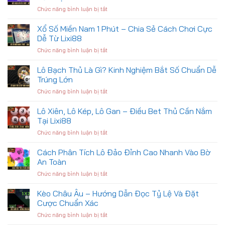
Chức năng bình luận bị tắt
ở
Đặt
Cược
Xổ Số Miền Nam 1 Phút – Chia Sẻ Cách Chơi Cực
Xổ
Dễ Từ Lixi88
Số
Chức năng bình luận bị tắt
ở
5
Xổ
Phút
Số
Lô Bạch Thủ Là Gì? Kinh Nghiệm Bắt Số Chuẩn Dễ
–
Miền
Siêu
Trúng Lớn
Nam
Phẩm
Chức năng bình luận bị tắt
ở
1
Cược
Lô
Phút
Lô
Bạch
Lô Xiên, Lô Kép, Lô Gan – Điều Bet Thủ Cần Nắm
–
Tốc
Thủ
Chia
Tại Lixi88
Độ
Là
Sẻ
Cao
Chức năng bình luận bị tắt
ở
Gì?
Cách
Lô
Kinh
Chơi
Xiên,
Cách Phân Tích Lô Đảo Đỉnh Cao Nhanh Vào Bờ
Nghiệm
Cực
Lô
Bắt
An Toàn
Dễ
Kép,
Số
Từ
Chức năng bình luận bị tắt
ở
Lô
Chuẩn
Lixi88
Cách
Gan
Dễ
Phân
Kèo Châu Âu – Hướng Dẫn Đọc Tỷ Lệ Và Đặt
–
Trúng
Tích
Điều
Cược Chuẩn Xác
Lớn
Lô
Bet
Chức năng bình luận bị tắt
ở
Đảo
Thủ
Kèo