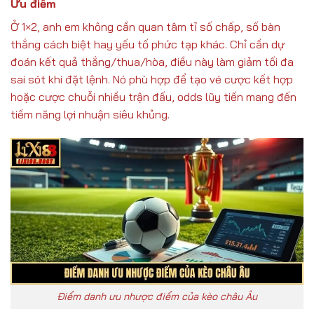
Ưu điểm
Ở 1×2, anh em không cần quan tâm tỉ số chấp, số bàn
thắng cách biệt hay yếu tố phức tạp khác. Chỉ cần dự
đoán kết quả thắng/thua/hòa, điều này làm giảm tối đa
sai sót khi đặt lệnh. Nó phù hợp để tạo vé cược kết hợp
hoặc cược chuỗi nhiều trận đấu, odds lũy tiến mang đến
tiềm năng lợi nhuận siêu khủng.
Điểm danh ưu nhược điểm của kèo châu Âu