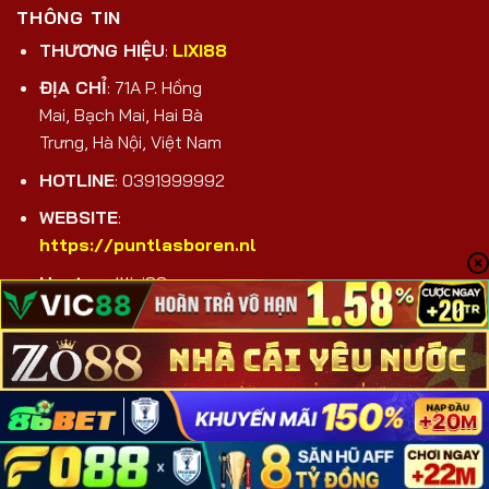
THÔNG TIN
THƯƠNG HIỆU
:
LIXI88
ĐỊA CHỈ
: 71A P. Hồng
Mai, Bạch Mai, Hai Bà
Trưng, Hà Nội, Việt Nam
HOTLINE
: 0391999992
WEBSITE
:
https://puntlasboren.nl
Hastag:
#lixi88
#Nhacailixi88
#CasinoOnline
Copyright 2026 ©
Lixi88