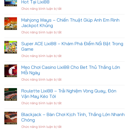
Lớn,
Hot Tại Lixi88
2025
Siêu
Thắng
Chức năng bình luận bị tắt
ở
Phẩm
Nhanh
Slot
Nổ
Mỗi
Game
Mahjong Ways – Chiến Thuật Giúp Anh Em Rinh
Hũ
Ngày
Boxing
Ăn
Jackpot Khủng
King
Khách
Chức năng bình luận bị tắt
ở
–
Nhất
Mahjong
Siêu
Năm
Ways
Super ACE Lixi88 – Khám Phá Điểm Nổi Bật Trong
Phẩm
2025
–
Đổi
Game
Chiến
Thưởng
Chức năng bình luận bị tắt
ở
Thuật
Hot
Super
Giúp
Tại
ACE
Mẹo Chơi Casino Lixi88 Cho Bet Thủ Thắng Lớn
Anh
Lixi88
Lixi88
Em
Mỗi Ngày
–
Rinh
Chức năng bình luận bị tắt
ở
Khám
Jackpot
Mẹo
Phá
Khủng
Chơi
Roulette Lixi88 – Trải Nghiệm Vòng Quay, Đón
Điểm
Casino
Nổi
Vận May Kéo Tới
Lixi88
Bật
Chức năng bình luận bị tắt
ở
Cho
Trong
Roulette
Bet
Game
Lixi88
Blackjack – Bàn Chơi Kịch Tính, Thắng Lớn Nhanh
Thủ
–
Thắng
Chóng
Trải
Lớn
Chức năng bình luận bị tắt
ở
Nghiệm
Mỗi