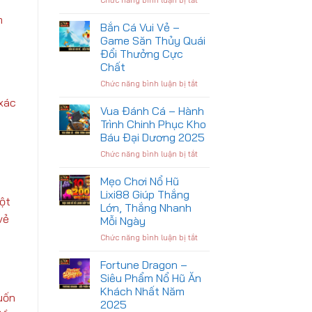
Chức năng bình luận bị tắt
ở
Chia
Jackpot
Sẻ
m
Đánh
Bí
Bắn Cá Vui Vẻ –
Cá
Quyết
Game Săn Thủy Quái
–
Chơi
Đổi Thưởng Cực
Trò
Hay,
Chất
Chơi
Thưởng
Giải
Chức năng bình luận bị tắt
Lớn
ở
Trí,
Bắn
 xác
Săn
Cá
Vua Đánh Cá – Hành
Xu
Vui
Trình Chinh Phục Kho
Tại
Vẻ
Báu Đại Dương 2025
Lixi88
–
Chức năng bình luận bị tắt
ở
Game
Vua
Săn
Đánh
Thủy
Mẹo Chơi Nổ Hũ
Cá
Quái
Lixi88 Giúp Thắng
một
–
Đổi
Lớn, Thắng Nhanh
Hành
Thưởng
vẻ
Mỗi Ngày
Trình
Cực
Chinh
Chức năng bình luận bị tắt
Chất
ở
Phục
Mẹo
Kho
Chơi
Fortune Dragon –
Báu
Nổ
Siêu Phẩm Nổ Hũ Ăn
Đại
Hũ
Khách Nhất Năm
Muốn
Dương
Lixi88
2025
2025
Giúp