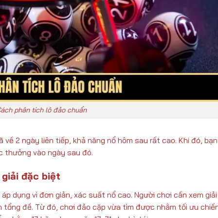
ách phân tích lô đảo chuẩn
 về 2 ngày liên tiếp, khả năng nổ hôm sau rất cao. Khi đó, bạn
c thưởng vào ngày sau đó.
giải đặc biệt
 áp dụng vì đơn giản, xác suất nổ cao. Người chơi cần xem giải
h tổng đề. Từ đó, chơi đảo cặp vừa tìm được nhằm tối ưu chiế