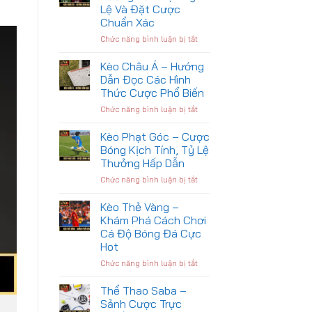
Lô
Thủ
Lệ Và Đặt Cược
Đảo
Cần
Chuẩn Xác
Đỉnh
Nắm
Cao
Chức năng bình luận bị tắt
Tại
ở
Nhanh
Lixi88
Kèo
Vào
Châu
Kèo Châu Á – Hướng
Bờ
Âu
Dẫn Đọc Các Hình
An
–
Thức Cược Phổ Biến
Toàn
Hướng
Chức năng bình luận bị tắt
ở
Dẫn
Kèo
Đọc
Châu
Tỷ
Kèo Phạt Góc – Cược
Á
Lệ
Bóng Kịch Tính, Tỷ Lệ
–
Và
Thưởng Hấp Dẫn
Hướng
Đặt
Chức năng bình luận bị tắt
ở
Dẫn
Cược
Kèo
Đọc
Chuẩn
Phạt
Các
Kèo Thẻ Vàng –
Xác
Góc
Hình
Khám Phá Cách Chơi
–
Thức
Cá Độ Bóng Đá Cực
Cược
Cược
Hot
Bóng
Phổ
Kịch
Chức năng bình luận bị tắt
Biến
ở
Tính,
Kèo
Tỷ
Thẻ
Thể Thao Saba –
Lệ
Vàng
Sảnh Cược Trực
Thưởng
–