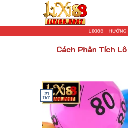
Bỏ
qua
nội
dung
LIXI88
HƯỚNG
Cách Phân Tích Lô
21
Th11