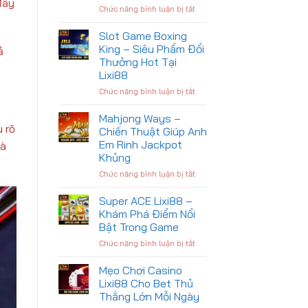
đầy
Thắng
Chức năng bình luận bị tắt
ở
Lớn,
Fortune
Thắng
Dragon
Slot Game Boxing
Nhanh
–
King – Siêu Phẩm Đổi
ả
Mỗi
Siêu
Thưởng Hot Tại
Ngày
Phẩm
Lixi88
Nổ
Hũ
Chức năng bình luận bị tắt
ở
Ăn
Slot
Khách
Game
Mahjong Ways –
Nhất
u rõ
Boxing
Chiến Thuật Giúp Anh
Năm
King
Em Rinh Jackpot
và
2025
–
Khủng
Siêu
Phẩm
Chức năng bình luận bị tắt
ở
Đổi
Mahjong
Thưởng
Ways
Super ACE Lixi88 –
Hot
–
Khám Phá Điểm Nổi
Tại
Chiến
Bật Trong Game
Lixi88
Thuật
Chức năng bình luận bị tắt
ở
Giúp
Super
Anh
ACE
Em
Mẹo Chơi Casino
Lixi88
Rinh
Lixi88 Cho Bet Thủ
–
Jackpot
Thắng Lớn Mỗi Ngày
Khám
Khủng