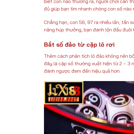
biết con nào thường ra, người chơi cần th
đủ giúp bạn tìm nhanh chóng con số nào n
Chẳng hạn, con 56, 97 ra nhiều lần, tần s
năng húp thưởng, bạn đánh lộn đầu đuôi 6
Bắt số đảo từ cặp lô rơi
Thêm cách phân tích lô đảo không nên bỏ q
đây là cặp số thường xuất hiện từ 2 – 3 
đánh ngược đem đến hiệu quả hơn.