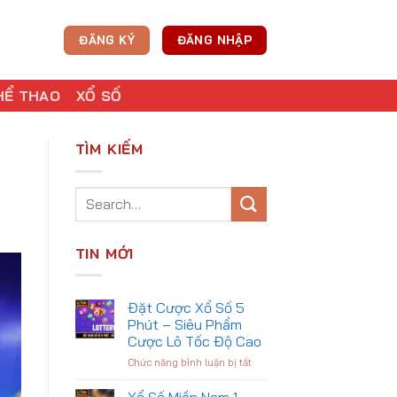
ĐĂNG KÝ
ĐĂNG NHẬP
HỂ THAO
XỔ SỐ
TÌM KIẾM
TIN MỚI
Đặt Cược Xổ Số 5
Phút – Siêu Phẩm
Cược Lô Tốc Độ Cao
Chức năng bình luận bị tắt
ở
Đặt
Cược