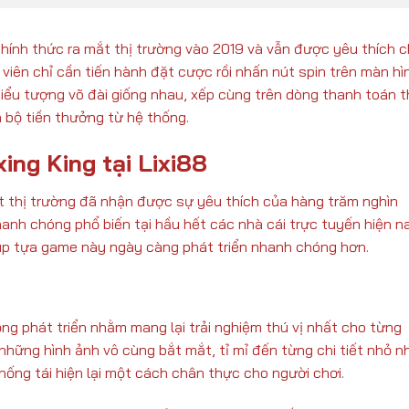
hính thức ra mắt thị trường vào 2019 và vẫn được yêu thích 
h viên chỉ cần tiến hành đặt cược rồi nhấn nút spin trên màn hì
iểu tượng võ đài giống nhau, xếp cùng trên dòng thanh toán t
n bộ tiền thưởng từ hệ thống.
ing King tại Lixi88
ắt thị trường đã nhận được sự yêu thích của hàng trăm nghìn
hanh chóng phổ biến tại hầu hết các nhà cái trực tuyến hiện n
iúp tựa game này ngày càng phát triển nhanh chóng hơn.
g phát triển nhằm mang lại trải nghiệm thú vị nhất cho từng
hững hình ảnh vô cùng bắt mắt, tỉ mỉ đến từng chi tiết nhỏ nh
hống tái hiện lại một cách chân thực cho người chơi.