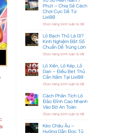
Xổ Số Miền Nam 1
Xổ
Phút – Chia Sẻ Cách
Số
Chơi Cực Dễ Từ
5
Lixi88
Phút
–
Chức năng bình luận bị tắt
ở
Siêu
Xổ
Phẩm
Số
Lô Bạch Thủ Là Gì?
Cược
Miền
Kinh Nghiệm Bắt Số
Lô
Nam
Chuẩn Dễ Trúng Lớn
Tốc
1
Chức năng bình luận bị tắt
Độ
ở
Phút
Cao
Lô
–
Bạch
Chia
Lô Xiên, Lô Kép, Lô
Thủ
Sẻ
Gan – Điều Bet Thủ
Là
Cách
Cần Nắm Tại Lixi88
a
Gì?
Chơi
Chức năng bình luận bị tắt
ở
Kinh
Cực
Lô
Nghiệm
Dễ
Xiên,
Bắt
Cách Phân Tích Lô
Từ
Lô
Số
Lixi88
Đảo Đỉnh Cao Nhanh
Kép,
Chuẩn
Vào Bờ An Toàn
Lô
Dễ
Chức năng bình luận bị tắt
ở
Gan
Trúng
c
Cách
–
Lớn
Phân
Điều
Kèo Châu Âu –
ái
Tích
Bet
Hướng Dẫn Đọc Tỷ