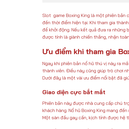
Slot game Boxing King là một phiên bản c
đến thời điểm hiện tại. Khi tham gia thàn
để khởi động. Nếu kết quả đưa ra những b
được tính là giành chiến thắng, nhận toà
Ưu điểm khi tham gia Box
Ngay khi phiên bản nổ hũ thú vị này ra m
thành viên. Điều này cũng giúp trò chơi n
Dưới đây là một vài ưu điểm nổi bật đã g
Giao diện cực bắt mắt
Phiên bản này được nhà cung cấp chú trọn
khách hàng. Nổ hũ Boxing King mang đến n
Một sàn đấu gay cấn, kịch tính được hệ t