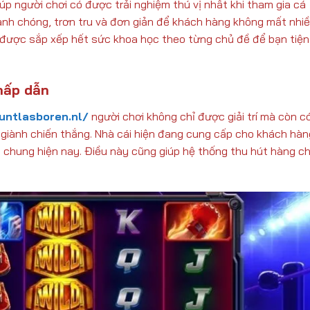
p người chơi có được trải nghiệm thú vị nhất khi tham gia cá
anh chóng, trơn tru và đơn giản để khách hàng không mất nhi
u được sắp xếp hết sức khoa học theo từng chủ đề để bạn tiện
hấp dẫn
untlasboren.nl/
người chơi không chỉ được giải trí mà còn c
 giành chiến thắng. Nhà cái hiện đang cung cấp cho khách hàn
ng chung hiện nay. Điều này cũng giúp hệ thống thu hút hàng c