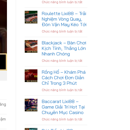
Chức năng bình luận bị tắt
ở
Phá
Mẹo
Điểm
Chơi
Nổi
Roulette Lixi88 – Trải
Casino
Bật
Nghiệm Vòng Quay,
Lixi88
Trong
Đón Vận May Kéo Tới
Cho
Game
Chức năng bình luận bị tắt
ở
Bet
Roulette
Thủ
Lixi88
Thắng
Blackjack – Bàn Chơi
–
Lớn
Kịch Tính, Thắng Lớn
Trải
Mỗi
Nhanh Chóng
Nghiệm
Ngày
Chức năng bình luận bị tắt
ở
Vòng
Blackjack
Quay,
–
Đón
Rồng Hổ – Khám Phá
Bàn
Vận
Cách Chơi Đơn Giản
Chơi
May
Chỉ Trong 3 Phút
Kịch
Kéo
Chức năng bình luận bị tắt
ở
Tính,
Tới
Rồng
Thắng
Hổ
Lớn
Baccarat Lixi88 –
tăng
–
Nhanh
Game Giải Trí Hot Tại
Khám
Chóng
Chuyên Mục Casino
Phá
hậm
Chức năng bình luận bị tắt
ở
Cách
Baccarat
Chơi
Lixi88
Đơn