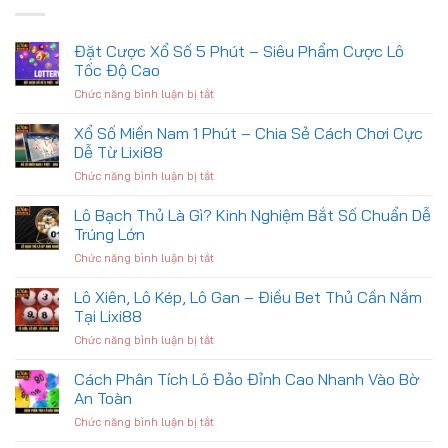
Đặt Cược Xổ Số 5 Phút – Siêu Phẩm Cược Lô
Tốc Độ Cao
Chức năng bình luận bị tắt
ở
Đặt
Cược
Xổ Số Miền Nam 1 Phút – Chia Sẻ Cách Chơi Cực
Xổ
Dễ Từ Lixi88
Số
Chức năng bình luận bị tắt
ở
5
Xổ
Phút
Số
Lô Bạch Thủ Là Gì? Kinh Nghiệm Bắt Số Chuẩn Dễ
–
Miền
Siêu
Trúng Lớn
Nam
Phẩm
Chức năng bình luận bị tắt
ở
1
Cược
Lô
Phút
Lô
Bạch
Lô Xiên, Lô Kép, Lô Gan – Điều Bet Thủ Cần Nắm
–
Tốc
Thủ
Chia
Tại Lixi88
Độ
Là
Sẻ
Cao
Chức năng bình luận bị tắt
ở
Gì?
Cách
Lô
Kinh
Chơi
Xiên,
Cách Phân Tích Lô Đảo Đỉnh Cao Nhanh Vào Bờ
Nghiệm
Cực
Lô
Bắt
An Toàn
Dễ
Kép,
Số
Từ
Chức năng bình luận bị tắt
ở
Lô
Chuẩn
Lixi88
Cách
Gan
Dễ