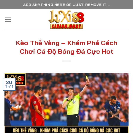
Bỏ
ADD ANYTHING HERE OR JUST REMOVE IT...
qua
nội
dung
Kèo Thẻ Vàng – Khám Phá Cách
Chơi Cá Độ Bóng Đá Cực Hot
20
Th11