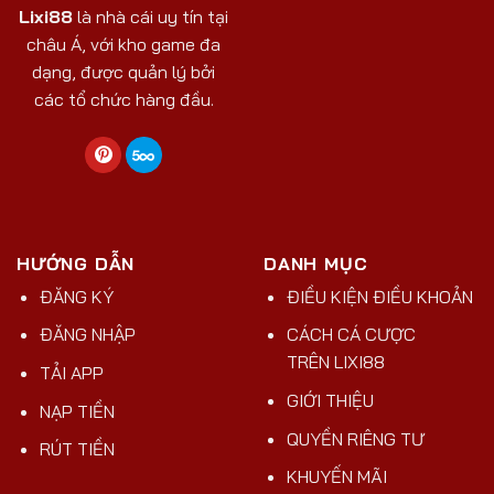
Lixi88
là nhà cái uy tín tại
châu Á, với kho game đa
dạng, được quản lý bởi
các tổ chức hàng đầu.
HƯỚNG DẪN
DANH MỤC
ĐĂNG KÝ
ĐIỀU KIỆN ĐIỀU KHOẢN
ĐĂNG NHẬP
CÁCH CÁ CƯỢC
TRÊN LIXI88
TẢI APP
GIỚI THIỆU
NẠP TIỀN
QUYỀN RIÊNG TƯ
RÚT TIỀN
KHUYẾN MÃI