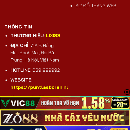
SƠ ĐỒ TRANG WEB
THÔNG TIN
THƯƠNG HIỆU
:
LIXI88
ĐỊA CHỈ
: 71A P. Hồng
Mai, Bạch Mai, Hai Bà
Trưng, Hà Nội, Việt Nam
HOTLINE
: 0391999992
WEBSITE
:
https://puntlasboren.nl
Hastag:
#lixi88
#Nhacailixi88
#CasinoOnline