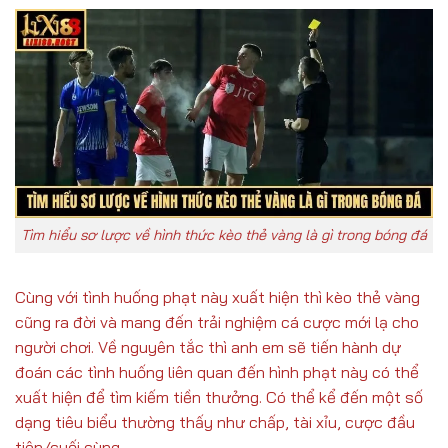
Tìm hiểu sơ lược về hình thức kèo thẻ vàng là gì trong bóng đá
Cùng với tình huống phạt này xuất hiện thì kèo thẻ vàng
cũng ra đời và mang đến trải nghiệm cá cược mới lạ cho
người chơi. Về nguyên tắc thì anh em sẽ tiến hành dự
đoán các tình huống liên quan đến hình phạt này có thể
xuất hiện để tìm kiếm tiền thưởng. Có thể kể đến một số
dạng tiêu biểu thường thấy như chấp, tài xỉu, cược đầu
tiên/cuối cùng,…