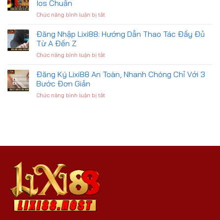
Hướng
Ios Chuẩn
Không
Dẫn
Chức năng bình luận bị tắt
ở
Giới
Chi
Hướng
Hạn:
Tiết
Dẫn
Đăng Nhập Lixi88: Hướng Dẫn Thao Tác Đầy Đủ
Hình
Từ
5
Thức
Từ A Đến Z
A
Bước
Thanh
–
Chức năng bình luận bị tắt
ở
Tải
Toán
Z
Đăng
App
Đa
Nhập
Đăng Ký Lixi88 An Toàn, Nhanh Chóng Chỉ Với 3
Lixi88
Dạng
Lixi88:
Trên
Bước Đơn Giản
Hướng
Android
Chức năng bình luận bị tắt
ở
Dẫn
&
Đăng
Thao
Ios
Ký
Tác
Chuẩn
Lixi88
Đầy
An
Đủ
Toàn,
Từ
Nhanh
A
Chóng
Đến
Chỉ
Z
Với
3
Bước
Đơn
Giản