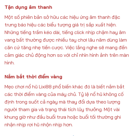
Tận dụng âm thanh
Một số phiên bản sở hữu các hiệu ứng âm thanh đặc
trưng báo hiệu các biểu tượng giá trị sắp xuất hiện.
Những tiếng trầm kéo dài, tiếng click nhịp chậm hay âm
vang bất thường được nhiều tay chơi lâu năm dùng làm
căn cứ tăng nhẹ tiền cược. Việc lắng nghe sẽ mang đến
cảm giác chủ động hơn so với chỉ nhìn hình ảnh trên màn
hình.
Nắm bắt thời điểm vàng
Mẹo chơi nổ hũ Lixi88 phổ biến khác đó là biết nắm bắt
các thời điểm vàng của máy chủ. Tỷ lệ nổ hũ không cố
định trong suốt cả ngày mà thay đổi dựa theo lượng
người tham gia và trạng thái tích lũy thưởng. Một vài
khung giờ như đầu buổi trưa hoặc buổi tối thường ghi
nhận nhịp rơi hũ nhộn nhịp hơn.