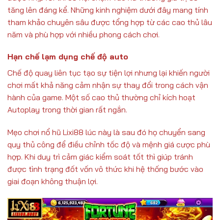
tăng lên đáng kể. Những kinh nghiệm dưới đây mang tính
tham khảo chuyên sâu được tổng hợp từ các cao thủ lâu
năm và phù hợp với nhiều phong cách chơi.
Hạn chế lạm dụng chế độ auto
Chế độ quay liên tục tạo sự tiện lợi nhưng lại khiến người
chơi mất khả năng cảm nhận sự thay đổi trong cách vận
hành của game. Một số cao thủ thường chỉ kích hoạt
Autoplay trong thời gian rất ngắn.
Mẹo chơi nổ hũ Lixi88 lúc này là sau đó họ chuyển sang
quy thủ công để điều chỉnh tốc độ và mệnh giá cược phù
hợp. Khi duy trì cảm giác kiểm soát tốt thì giúp tránh
được tình trạng đốt vốn vô thức khi hệ thống bước vào
giai đoạn không thuận lợi.