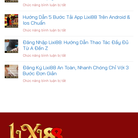
–
Chuyên
Chức năng bình luận bị tắt
ở
Điều
Mục
Nạp
Kiện
Casino
Tiền
Hướng Dẫn 5 Bước Tải App Lixi88 Trên Android &
Và
Lixi88
Hướng
Ios Chuẩn
Không
Dẫn
Chức năng bình luận bị tắt
ở
Giới
Chi
Hướng
Hạn:
Tiết
Dẫn
Đăng Nhập Lixi88: Hướng Dẫn Thao Tác Đầy Đủ
Hình
Từ
5
Thức
Từ A Đến Z
A
Bước
Thanh
–
Chức năng bình luận bị tắt
ở
Tải
Toán
Z
Đăng
App
Đa
Nhập
Đăng Ký Lixi88 An Toàn, Nhanh Chóng Chỉ Với 3
Lixi88
Dạng
Lixi88:
Trên
Bước Đơn Giản
Hướng
Android
Chức năng bình luận bị tắt
ở
Dẫn
&
Đăng
Thao
Ios
Ký
Tác
Chuẩn
Lixi88
Đầy
An
Đủ
Toàn,
Từ
Nhanh
A
Chóng
Đến
Chỉ
Z
Với
3