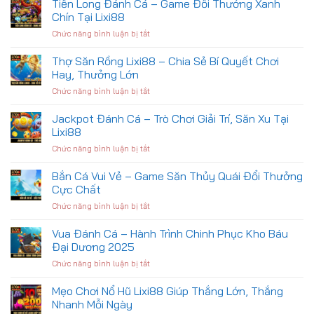
–
Tiền Long Đánh Cá – Game Đổi Thưởng Xanh
Thức
Tại
Siêu
Nhập
Chín Tại Lixi88
Lixi88
Phẩm
Môn
Chức năng bình luận bị tắt
ở
Game
Cho
Tiền
Bài
Người
Long
Thợ Săn Rồng Lixi88 – Chia Sẻ Bí Quyết Chơi
Trí
Mới
Đánh
Tuệ
Hay, Thưởng Lớn
Cá
Tại
Chức năng bình luận bị tắt
ở
–
Nhà
Thợ
Game
Cái
Săn
Jackpot Đánh Cá – Trò Chơi Giải Trí, Săn Xu Tại
Đổi
Lixi88
Rồng
Thưởng
Lixi88
Lixi88
Xanh
Chức năng bình luận bị tắt
ở
–
Chín
Jackpot
Chia
Tại
Đánh
Bắn Cá Vui Vẻ – Game Săn Thủy Quái Đổi Thưởng
Sẻ
Lixi88
Cá
Bí
Cực Chất
–
Quyết
Chức năng bình luận bị tắt
ở
Trò
Chơi
Bắn
Chơi
Hay,
Cá
Vua Đánh Cá – Hành Trình Chinh Phục Kho Báu
Giải
Thưởng
Vui
Trí,
Đại Dương 2025
Lớn
Vẻ
Săn
Chức năng bình luận bị tắt
ở
–
Xu
Vua
Game
Tại
Đánh
Mẹo Chơi Nổ Hũ Lixi88 Giúp Thắng Lớn, Thắng
Săn
Lixi88
Cá
Thủy
Nhanh Mỗi Ngày
–
Quái