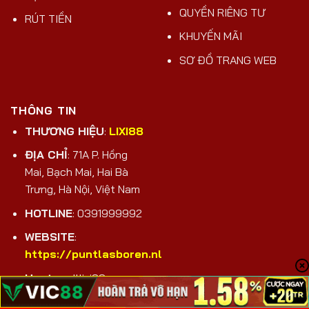
QUYỀN RIÊNG TƯ
RÚT TIỀN
KHUYẾN MÃI
SƠ ĐỒ TRANG WEB
THÔNG TIN
THƯƠNG HIỆU
:
LIXI88
ĐỊA CHỈ
: 71A P. Hồng
Mai, Bạch Mai, Hai Bà
Trưng, Hà Nội, Việt Nam
HOTLINE
: 0391999992
WEBSITE
:
https://puntlasboren.nl
Hastag:
#lixi88
#Nhacailixi88