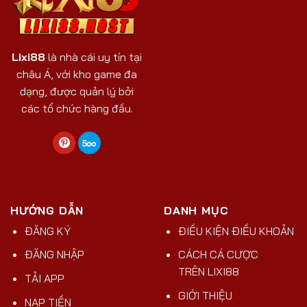
Bước
Đơn
Giản
Lixi88
là nhà cái uy tín tại
châu Á, với kho game đa
dạng, được quản lý bởi
các tổ chức hàng đầu.
HƯỚNG DẪN
DANH MỤC
ĐĂNG KÝ
ĐIỀU KIỆN ĐIỀU KHOẢN
ĐĂNG NHẬP
CÁCH CÁ CƯỢC
TRÊN LIXI88
TẢI APP
GIỚI THIỆU
NẠP TIỀN