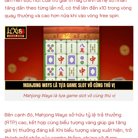
làm nên sức hút của trò giải trí này chính là hệ số nhân
tăng dần theo từng lần nổ, có thể lên đến x10 trong vòng
quay thường và cao hơn nữa khi vào vòng free spin.
Mahjong Ways là tựa game slot vô cùng thú vị
Bên cạnh đó, Mahjong Ways sở hữu tỷ lệ trả thưởng
(RTP) cao, kết hợp cùng biểu tượng vàng giúp gia tăng
giá trị thưởng đáng kể. Khi biểu tượng vàng xuất hiện, trở
thành một phần của combo thắng, chúng sẽ được