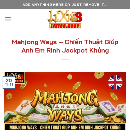
Bỏ
ADD ANYTHING HERE OR JUST REMOVE IT...
qua
nội
dung
Mahjong Ways – Chiến Thuật Giúp
Anh Em Rinh Jackpot Khủng
20
Th11