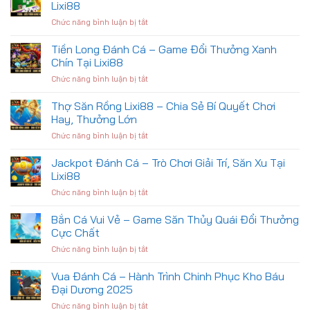
–
Đổi
Lixi88
Cập
Thưởng
Chức năng bình luận bị tắt
ở
Nhật
Cực
Phỏm
Kiến
Hot
–
Tiền Long Đánh Cá – Game Đổi Thưởng Xanh
Thức
Tại
Siêu
Nhập
Chín Tại Lixi88
Lixi88
Phẩm
Môn
Chức năng bình luận bị tắt
ở
Game
Cho
Tiền
Bài
Người
Long
Thợ Săn Rồng Lixi88 – Chia Sẻ Bí Quyết Chơi
Trí
Mới
Đánh
Tuệ
Hay, Thưởng Lớn
Cá
Tại
Chức năng bình luận bị tắt
ở
–
Nhà
Thợ
Game
Cái
Săn
Jackpot Đánh Cá – Trò Chơi Giải Trí, Săn Xu Tại
Đổi
Lixi88
Rồng
Thưởng
Lixi88
Lixi88
Xanh
Chức năng bình luận bị tắt
ở
–
Chín
Jackpot
Chia
Tại
Đánh
Bắn Cá Vui Vẻ – Game Săn Thủy Quái Đổi Thưởng
Sẻ
Lixi88
Cá
Bí
Cực Chất
–
Quyết
Chức năng bình luận bị tắt
ở
Trò
Chơi
Bắn
Chơi
Hay,
Cá
Vua Đánh Cá – Hành Trình Chinh Phục Kho Báu
Giải
Thưởng
Vui
Trí,
Đại Dương 2025
Lớn
Vẻ
Săn
Chức năng bình luận bị tắt
ở
–