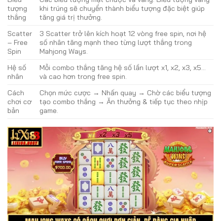
tượng
khi trúng sẽ chuyển thành biểu tượng đặc biệt giúp
thắng
tăng giá trị thưởng.
Scatter
3 Scatter trở lên kích hoạt 12 vòng free spin, nơi hệ
– Free
số nhân tăng mạnh theo từng lượt thắng trong
Spin
Mahjong Ways.
Hệ số
Mỗi combo thắng tăng hệ số lần lượt x1, x2, x3, x5…
nhân
và cao hơn trong free spin.
Cách
Chọn mức cược → Nhấn quay → Chờ các biểu tượng
chơi cơ
tạo combo thắng → Ăn thưởng & tiếp tục theo nhịp
bản
game.