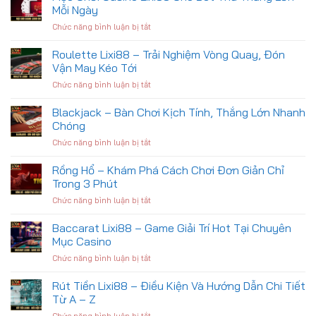
Lixi88
Em
Mỗi Ngày
–
Rinh
Chức năng bình luận bị tắt
ở
Khám
Jackpot
Mẹo
Phá
Khủng
Chơi
Roulette Lixi88 – Trải Nghiệm Vòng Quay, Đón
Điểm
Casino
Nổi
Vận May Kéo Tới
Lixi88
Bật
Chức năng bình luận bị tắt
ở
Cho
Trong
Roulette
Bet
Game
Lixi88
Blackjack – Bàn Chơi Kịch Tính, Thắng Lớn Nhanh
Thủ
–
Thắng
Chóng
Trải
Lớn
Chức năng bình luận bị tắt
ở
Nghiệm
Mỗi
Blackjack
Vòng
Ngày
–
Rồng Hổ – Khám Phá Cách Chơi Đơn Giản Chỉ
Quay,
Bàn
Đón
Trong 3 Phút
Chơi
Vận
Chức năng bình luận bị tắt
ở
Kịch
May
Rồng
Tính,
Kéo
Hổ
Baccarat Lixi88 – Game Giải Trí Hot Tại Chuyên
Thắng
Tới
–
Lớn
Mục Casino
Khám
Nhanh
Chức năng bình luận bị tắt
ở
Phá
Chóng
Baccarat
Cách
Lixi88
Rút Tiền Lixi88 – Điều Kiện Và Hướng Dẫn Chi Tiết
Chơi
–
Đơn
Từ A – Z
Game
Giản