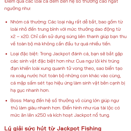
Điểm qua các loài cá đem đến hệ số thưởng cao ngất
ngưởng như:
Nhóm cá thường: Các loại này rất dễ bắt, bao gồm từ
loài nhỏ đến trung bình với mức thưởng dao động từ
x2 – x20. Chỉ cần sử dụng súng liên thanh giúp bạn thu
về toàn bộ mà không cần đầu tư quá nhiều tiền.
Loại đặc biệt: Trong Jackpot đánh cá, bạn sẽ bắt gặp
các sinh vật đặc biệt hơn như: Cua ngư lôi khi trúng
đạn khiến loài xung quanh tử vong theo, sao biển tạo
ra xoáy nước hút toàn bộ những con khác vào cùng,
cá mập sấm sét tạo hiệu ứng làm sinh vật bên cạnh bị
hạ gục nhanh hơn.
Boss: Mang đến hệ số thưởng vô cùng lớn giúp ngư
thủ làm giàu nhanh hơn. Điển hình như rùa tài lộc có
mức ăn lên x250 và kích hoạt Jackpot nổ tung.
Lý giải sức hút từ Jackpot Fishing