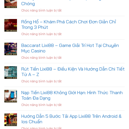
–
Thắng
Chóng
Trải
Lớn
Chức năng bình luận bị tắt
ở
Nghiệm
Mỗi
Blackjack
Vòng
Ngày
–
Rồng Hổ – Khám Phá Cách Chơi Đơn Giản Chỉ
Quay,
Bàn
Đón
Trong 3 Phút
Chơi
Vận
Chức năng bình luận bị tắt
ở
Kịch
May
Rồng
Tính,
Kéo
Hổ
Baccarat Lixi88 – Game Giải Trí Hot Tại Chuyên
Thắng
Tới
–
Lớn
Mục Casino
Khám
Nhanh
Chức năng bình luận bị tắt
ở
Phá
Chóng
Baccarat
Cách
Lixi88
Rút Tiền Lixi88 – Điều Kiện Và Hướng Dẫn Chi Tiết
Chơi
–
Đơn
Từ A – Z
Game
Giản
Chức năng bình luận bị tắt
ở
Giải
Chỉ
Rút
Trí
Trong
Tiền
Nạp Tiền Lixi88 Không Giới Hạn: Hình Thức Thanh
Hot
3
Lixi88
Tại
Toán Đa Dạng
Phút
–
Chuyên
Chức năng bình luận bị tắt
ở
Điều
Mục
Nạp
Kiện
Casino
Tiền
Hướng Dẫn 5 Bước Tải App Lixi88 Trên Android &
Và
Lixi88
Hướng
Ios Chuẩn
Không
Dẫn
Chức năng bình luận bị tắt
ở