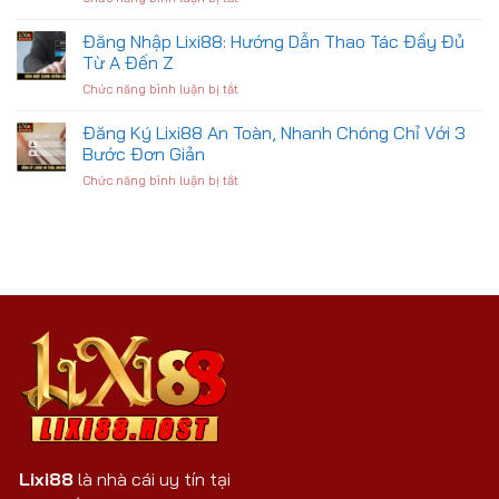
Giới
Chi
Hướng
Hạn:
Tiết
Dẫn
Đăng Nhập Lixi88: Hướng Dẫn Thao Tác Đầy Đủ
Hình
Từ
5
Thức
Từ A Đến Z
A
Bước
Thanh
–
Chức năng bình luận bị tắt
ở
Tải
Toán
Z
Đăng
App
Đa
Nhập
Đăng Ký Lixi88 An Toàn, Nhanh Chóng Chỉ Với 3
Lixi88
Dạng
Lixi88:
Trên
Bước Đơn Giản
Hướng
Android
Chức năng bình luận bị tắt
ở
Dẫn
&
Đăng
Thao
Ios
Ký
Tác
Chuẩn
Lixi88
Đầy
An
Đủ
Toàn,
Từ
Nhanh
A
Chóng
Đến
Chỉ
Z
Với
3
Bước
Đơn
Giản
Lixi88
là nhà cái uy tín tại