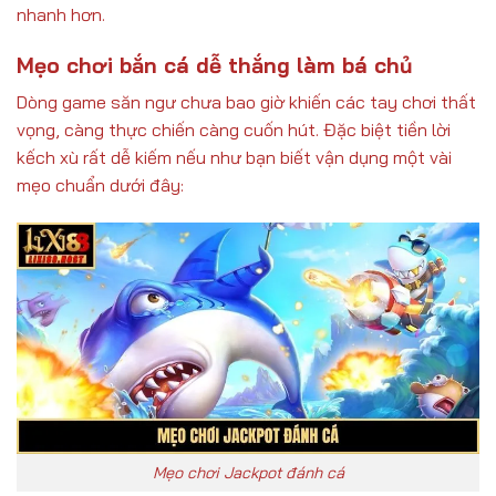
nhanh hơn.
Mẹo chơi bắn cá dễ thắng làm bá chủ
Dòng game săn ngư chưa bao giờ khiến các tay chơi thất
vọng, càng thực chiến càng cuốn hút. Đặc biệt tiền lời
kếch xù rất dễ kiếm nếu như bạn biết vận dụng một vài
mẹo chuẩn dưới đây:
Mẹo chơi Jackpot đánh cá