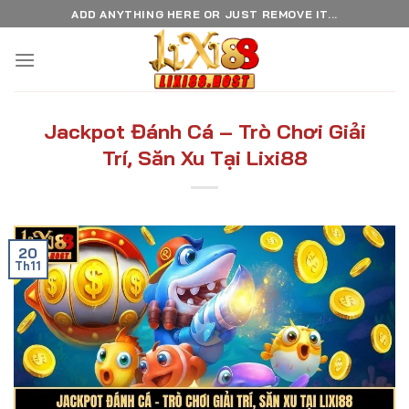
Bỏ
ADD ANYTHING HERE OR JUST REMOVE IT...
qua
nội
dung
Jackpot Đánh Cá – Trò Chơi Giải
Trí, Săn Xu Tại Lixi88
20
Th11