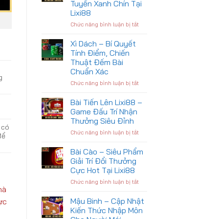
Tuyến Xanh Chín Tại
Hấp
Khám
Lixi88
Dẫn
Phá
Cách
Chức năng bình luận bị tắt
ở
Chơi
Thể
Cá
Thao
Xì Dách – Bí Quyết
Độ
Saba
Tính Điểm, Chiến
Bóng
–
Thuật Đếm Bài
Đá
Sảnh
g
Chuẩn Xác
Cực
Cược
g
Hot
Trực
Chức năng bình luận bị tắt
ở
Tuyến
Xì
Xanh
Dách
Bài Tiến Lên Lixi88 –
Chín
–
Game Đấu Trí Nhận
Tại
Bí
Thưởng Siêu Đỉnh
Lixi88
Quyết
 có
Chức năng bình luận bị tắt
ở
Tính
để
Bài
Điểm,
Tiến
Chiến
Bài Cào – Siêu Phẩm
Lên
Thuật
Giải Trí Đổi Thưởng
Lixi88
Đếm
Cực Hot Tại Lixi88
–
Bài
Chức năng bình luận bị tắt
ở
Game
Chuẩn
mà
Bài
Đấu
Xác
Cào
Trí
Mậu Binh – Cập Nhật
ực
–
Nhận
Kiến Thức Nhập Môn
Siêu
Thưởng