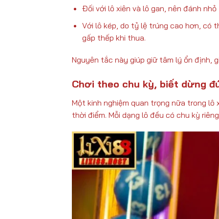
Đối với lô xiên và lô gan, nên đánh nh
Với lô kép, do tỷ lệ trúng cao hơn, c
gấp thếp khi thua.
Nguyên tắc này giúp giữ tâm lý ổn định, gi
Chơi theo chu kỳ, biết dừng đ
Một kinh nghiệm quan trọng nữa trong lô x
thời điểm. Mỗi dạng lô đều có chu kỳ riên