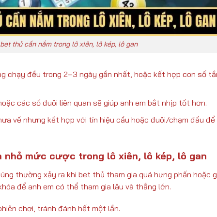
bet thủ cần nắm trong lô xiên, lô kép, lô gan
ang chạy đều trong 2–3 ngày gần nhất, hoặc kết hợp con số tầ
hoặc các số đuôi liên quan sẽ giúp anh em bắt nhịp tốt hơn.
hưa về nhưng kết hợp với tín hiệu cầu hoặc đuôi/chạm đầu để
 nhỏ mức cược trong lô xiên, lô kép, lô gan
chúng thường xảy ra khi bet thủ tham gia quá hưng phấn hoặc 
 khóa để anh em có thể tham gia lâu và thắng lớn.
hiên chơi, tránh đánh hết một lần.