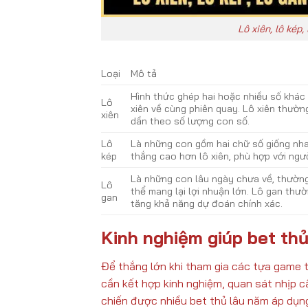
Lô xiên, lô kép,
Loại
Mô tả
Hình thức ghép hai hoặc nhiều số khác 
Lô
xiên về cùng phiên quay. Lô xiên thường
xiên
dần theo số lượng con số.
Lô
Là những con gồm hai chữ số giống nhau
kép
thắng cao hơn lô xiên, phù hợp với ngư
Là những con lâu ngày chưa về, thường 
Lô
thể mang lại lợi nhuận lớn. Lô gan thư
gan
tăng khả năng dự đoán chính xác.
Kinh nghiệm giúp bet thủ 
Để thắng lớn khi tham gia các tựa game 
cần kết hợp kinh nghiệm, quan sát nhịp cầ
chiến được nhiều bet thủ lâu năm áp dụng, 