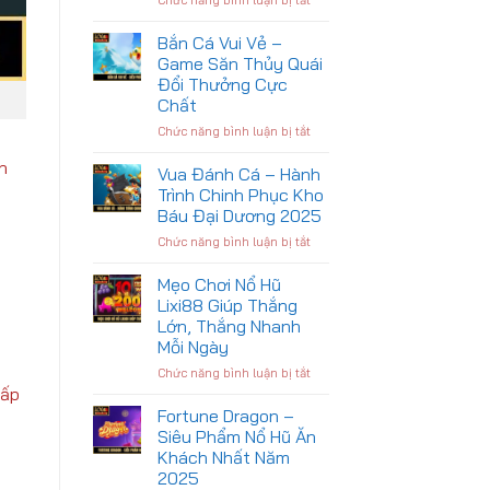
Chức năng bình luận bị tắt
ở
Chia
Jackpot
Sẻ
Đánh
Bí
Bắn Cá Vui Vẻ –
Cá
Quyết
Game Săn Thủy Quái
–
Chơi
Đổi Thưởng Cực
Trò
Hay,
Chất
Chơi
Thưởng
Giải
Chức năng bình luận bị tắt
Lớn
ở
Trí,
Bắn
n
Săn
Cá
Vua Đánh Cá – Hành
Xu
Vui
Trình Chinh Phục Kho
Tại
Vẻ
Báu Đại Dương 2025
Lixi88
–
Chức năng bình luận bị tắt
ở
Game
Vua
Săn
Đánh
Thủy
Mẹo Chơi Nổ Hũ
Cá
Quái
Lixi88 Giúp Thắng
–
Đổi
Lớn, Thắng Nhanh
Hành
Thưởng
Mỗi Ngày
Trình
Cực
Chinh
Chức năng bình luận bị tắt
Chất
ở
gấp
Phục
Mẹo
Kho
Chơi
Fortune Dragon –
Báu
Nổ
Siêu Phẩm Nổ Hũ Ăn
Đại
Hũ
Khách Nhất Năm
Dương
Lixi88
2025
2025
Giúp