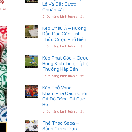
oại
Lô
Thủ
Lệ Và Đặt Cược
Đảo
Cần
mỗi
Chuẩn Xác
Đỉnh
Nắm
Cao
Chức năng bình luận bị tắt
Tại
ở
Nhanh
Lixi88
Kèo
Vào
Châu
Kèo Châu Á – Hướng
Bờ
Âu
Dẫn Đọc Các Hình
An
–
Thức Cược Phổ Biến
Toàn
Hướng
Chức năng bình luận bị tắt
ở
Dẫn
Kèo
Đọc
Châu
Tỷ
Kèo Phạt Góc – Cược
Á
Lệ
Bóng Kịch Tính, Tỷ Lệ
–
Và
Thưởng Hấp Dẫn
Hướng
Đặt
Chức năng bình luận bị tắt
ở
Dẫn
Cược
Kèo
Đọc
Chuẩn
Phạt
Các
Kèo Thẻ Vàng –
Xác
Góc
Hình
Khám Phá Cách Chơi
–
Thức
Cá Độ Bóng Đá Cực
Cược
Cược
Hot
Bóng
Phổ
Kịch
Chức năng bình luận bị tắt
Biến
ở
Tính,
Kèo
Tỷ
Thẻ
Thể Thao Saba –
Lệ
Vàng
Sảnh Cược Trực
Thưởng
–