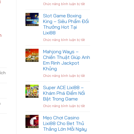
i
Thắng
Chức năng bình luận bị tắt
ở
Lớn,
Fortune
Thắng
Dragon
Slot Game Boxing
Nhanh
–
King – Siêu Phẩm Đổi
Mỗi
Siêu
Thưởng Hot Tại
Ngày
Phẩm
Lixi88
h
Nổ
Hũ
Chức năng bình luận bị tắt
ở
Ăn
Slot
Khách
Game
Mahjong Ways –
Nhất
Boxing
Chiến Thuật Giúp Anh
Năm
King
Em Rinh Jackpot
2025
–
Khủng
Siêu
ích
Phẩm
Chức năng bình luận bị tắt
ở
Đổi
Mahjong
Thưởng
Ways
Super ACE Lixi88 –
Hot
–
Khám Phá Điểm Nổi
Tại
Chiến
Bật Trong Game
Lixi88
Thuật
n
Chức năng bình luận bị tắt
ở
Giúp
Super
Anh
ACE
Em
Mẹo Chơi Casino
Lixi88
Rinh
Lixi88 Cho Bet Thủ
–
Jackpot
Thắng Lớn Mỗi Ngày
Khám
Khủng