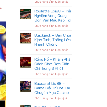
Chức năng bình luận bị tắt
ở
Phá
Mẹo
Điểm
ủa
Chơi
Nổi
Roulette Lixi88 – Trải
Casino
Bật
Nghiệm Vòng Quay,
Lixi88
Trong
Đón Vận May Kéo Tới
Cho
Game
Chức năng bình luận bị tắt
ở
Bet
Roulette
Thủ
Lixi88
Thắng
Blackjack – Bàn Chơi
–
Lớn
Kịch Tính, Thắng Lớn
Trải
Mỗi
Nhanh Chóng
Nghiệm
Ngày
Chức năng bình luận bị tắt
ở
Vòng
Blackjack
Quay,
–
Đón
Rồng Hổ – Khám Phá
Bàn
Vận
Cách Chơi Đơn Giản
Chơi
May
Chỉ Trong 3 Phút
Kịch
Kéo
Chức năng bình luận bị tắt
ở
Tính,
Tới
Rồng
Thắng
Hổ
Lớn
Baccarat Lixi88 –
–
Nhanh
Game Giải Trí Hot Tại
Khám
Chóng
Chuyên Mục Casino
Phá
Chức năng bình luận bị tắt
ở
Cách
Baccarat
Chơi
Lixi88
Đơn