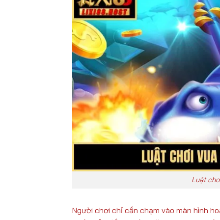
Luật chơ
Người chơi chỉ cần chạm vào màn hình ho