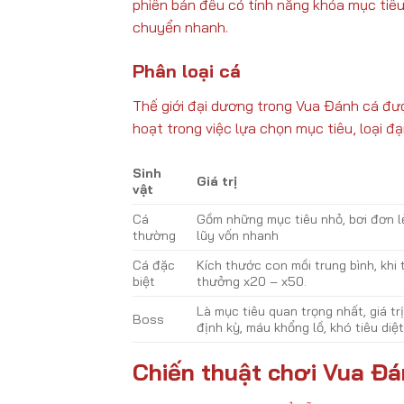
phiên bản đều có tính năng khóa mục tiêu,
chuyển nhanh.
Phân loại cá
Thế giới đại dương trong Vua Đánh cá được
hoạt trong việc lựa chọn mục tiêu, loại đạ
Sinh
Giá trị
vật
Cá
Gồm những mục tiêu nhỏ, bơi đơn lẻ
thường
lũy vốn nhanh
Cá đặc
Kích thước con mồi trung bình, khi 
biệt
thưởng x20 – x50.
Là mục tiêu quan trọng nhất, giá t
Boss
định kỳ, máu khổng lồ, khó tiêu diệt
Chiến thuật chơi Vua Đá