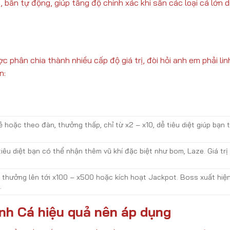
 bắn tự động, giúp tăng độ chính xác khi săn các loại cá lớn d
 phân chia thành nhiều cấp độ giá trị, đòi hỏi anh em phải lin
n:
 hoặc theo đàn, thưởng thấp, chỉ từ x2 – x10, dễ tiêu diệt giúp bạn t
tiêu diệt bạn có thể nhận thêm vũ khí đặc biệt như bom, Laze. Giá trị
rị thưởng lên tới x100 – x500 hoặc kích hoạt Jackpot. Boss xuất hiệ
.
nh Cá hiệu quả nên áp dụng