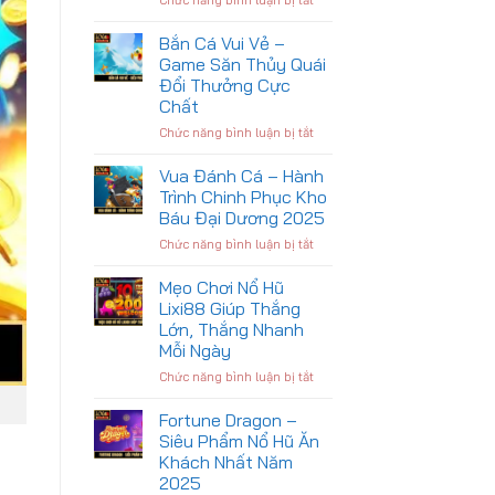
Chức năng bình luận bị tắt
ở
Chia
Jackpot
Sẻ
Đánh
Bí
Bắn Cá Vui Vẻ –
Cá
Quyết
Game Săn Thủy Quái
–
Chơi
Đổi Thưởng Cực
Trò
Hay,
Chất
Chơi
Thưởng
Giải
Chức năng bình luận bị tắt
Lớn
ở
Trí,
Bắn
Săn
Cá
Vua Đánh Cá – Hành
Xu
Vui
Trình Chinh Phục Kho
Tại
Vẻ
Báu Đại Dương 2025
Lixi88
–
Chức năng bình luận bị tắt
ở
Game
Vua
Săn
Đánh
Thủy
Mẹo Chơi Nổ Hũ
Cá
Quái
Lixi88 Giúp Thắng
–
Đổi
Lớn, Thắng Nhanh
Hành
Thưởng
Mỗi Ngày
Trình
Cực
Chinh
Chức năng bình luận bị tắt
Chất
ở
Phục
Mẹo
Kho
Chơi
Fortune Dragon –
Báu
Nổ
Siêu Phẩm Nổ Hũ Ăn
Đại
Hũ
Khách Nhất Năm
Dương
Lixi88
2025
2025
Giúp