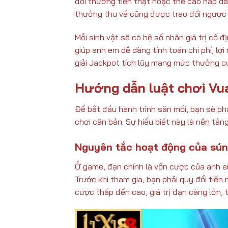
đổi thưởng tiền thật hoặc thẻ cào hấp dẫ
thưởng thu về cũng được trao đổi ngược l
Mỗi sinh vật sẽ có hệ số nhân giá trị cố 
giúp anh em dễ dàng tính toán chi phí, lợ
giải Jackpot tích lũy mang mức thưởng cự
Hướng dẫn luật chơi Vu
Để bắt đầu hành trình săn mồi, bạn sẽ ph
chơi căn bản. Sự hiểu biết này là nền tản
Nguyên tắc hoạt động của sú
Ở game, đạn chính là vốn cược của anh e
Trước khi tham gia, bạn phải quy đổi tiền
cược thấp đến cao, giá trị đạn càng lớn,