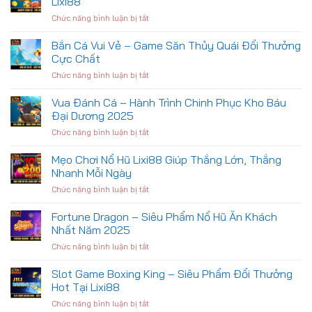
Lixi88
Lixi88
Xanh
Chức năng bình luận bị tắt
ở
–
Chín
Jackpot
Chia
Tại
Đánh
Bắn Cá Vui Vẻ – Game Săn Thủy Quái Đổi Thưởng
Sẻ
Lixi88
Cá
Bí
Cực Chất
–
Quyết
Chức năng bình luận bị tắt
ở
Trò
Chơi
Bắn
Chơi
Hay,
Cá
Vua Đánh Cá – Hành Trình Chinh Phục Kho Báu
Giải
Thưởng
Vui
Trí,
Đại Dương 2025
Lớn
Vẻ
Săn
Chức năng bình luận bị tắt
ở
–
Xu
Vua
Game
Tại
Đánh
Mẹo Chơi Nổ Hũ Lixi88 Giúp Thắng Lớn, Thắng
Săn
Lixi88
Cá
Thủy
Nhanh Mỗi Ngày
–
Quái
Chức năng bình luận bị tắt
ở
Hành
Đổi
Mẹo
Trình
Thưởng
Chơi
Fortune Dragon – Siêu Phẩm Nổ Hũ Ăn Khách
Chinh
Cực
Nổ
Phục
Nhất Năm 2025
Chất
Hũ
Kho
Chức năng bình luận bị tắt
ở
Lixi88
Báu
Fortune
Giúp
Đại
Dragon
Slot Game Boxing King – Siêu Phẩm Đổi Thưởng
Thắng
Dương
–
Lớn,
Hot Tại Lixi88
2025
Siêu
Thắng
Chức năng bình luận bị tắt
ở
Phẩm
Nhanh