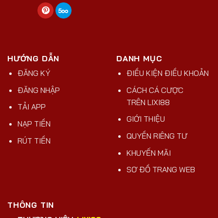
HƯỚNG DẪN
DANH MỤC
ĐĂNG KÝ
ĐIỀU KIỆN ĐIỀU KHOẢN
ĐĂNG NHẬP
CÁCH CÁ CƯỢC
TRÊN LIXI88
TẢI APP
GIỚI THIỆU
NẠP TIỀN
QUYỀN RIÊNG TƯ
RÚT TIỀN
KHUYẾN MÃI
SƠ ĐỒ TRANG WEB
THÔNG TIN