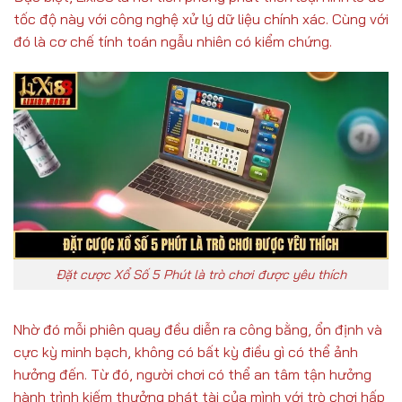
tốc độ này với công nghệ xử lý dữ liệu chính xác. Cùng với
đó là cơ chế tính toán ngẫu nhiên có kiểm chứng.
Đặt cược Xổ Số 5 Phút là trò chơi được yêu thích
Nhờ đó mỗi phiên quay đều diễn ra công bằng, ổn định và
cực kỳ minh bạch, không có bất kỳ điều gì có thể ảnh
hưởng đến. Từ đó, người chơi có thể an tâm tận hưởng
hành trình kiếm thưởng phát tài của mình với trò chơi hấp