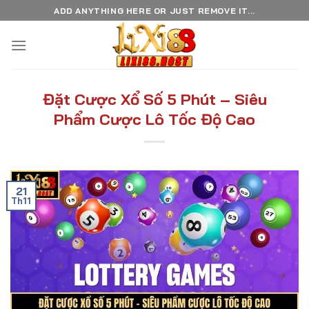
Bỏ
ADD ANYTHING HERE OR JUST REMOVE IT...
qua
nội
dung
Đặt Cược Xổ Số 5 Phút – Siêu
Phẩm Cược Lô Tốc Độ Cao
21
Th11