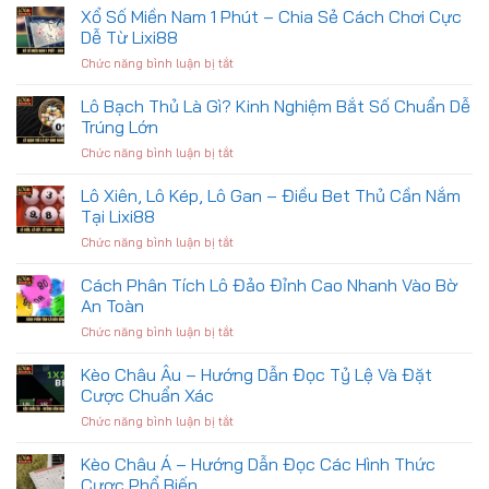
Cược
Xổ Số Miền Nam 1 Phút – Chia Sẻ Cách Chơi Cực
Xổ
Dễ Từ Lixi88
Số
Chức năng bình luận bị tắt
ở
5
Xổ
Phút
Số
Lô Bạch Thủ Là Gì? Kinh Nghiệm Bắt Số Chuẩn Dễ
–
Miền
Siêu
Trúng Lớn
Nam
Phẩm
Chức năng bình luận bị tắt
ở
1
Cược
Lô
Phút
Lô
Bạch
Lô Xiên, Lô Kép, Lô Gan – Điều Bet Thủ Cần Nắm
–
Tốc
Thủ
Chia
Tại Lixi88
Độ
Là
Sẻ
Cao
Chức năng bình luận bị tắt
ở
Gì?
Cách
Lô
Kinh
Chơi
Xiên,
Cách Phân Tích Lô Đảo Đỉnh Cao Nhanh Vào Bờ
Nghiệm
Cực
Lô
Bắt
An Toàn
Dễ
Kép,
Số
Từ
Chức năng bình luận bị tắt
ở
Lô
Chuẩn
Lixi88
Cách
Gan
Dễ
Phân
Kèo Châu Âu – Hướng Dẫn Đọc Tỷ Lệ Và Đặt
–
Trúng
Tích
Điều
Cược Chuẩn Xác
Lớn
Lô
Bet
Chức năng bình luận bị tắt
ở
Đảo
Thủ
Kèo
Đỉnh
Cần
Châu
Kèo Châu Á – Hướng Dẫn Đọc Các Hình Thức
Cao
Nắm
Âu
Nhanh
Cược Phổ Biến
Tại