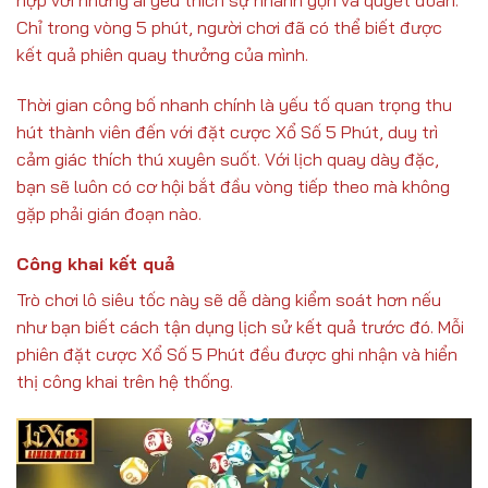
hợp với những ai yêu thích sự nhanh gọn và quyết đoán.
Chỉ trong vòng 5 phút, người chơi đã có thể biết được
kết quả phiên quay thưởng của mình.
Thời gian công bố nhanh chính là yếu tố quan trọng thu
hút thành viên đến với đặt cược Xổ Số 5 Phút, duy trì
cảm giác thích thú xuyên suốt. Với lịch quay dày đặc,
bạn sẽ luôn có cơ hội bắt đầu vòng tiếp theo mà không
gặp phải gián đoạn nào.
Công khai kết quả
Trò chơi lô siêu tốc này sẽ dễ dàng kiểm soát hơn nếu
như bạn biết cách tận dụng lịch sử kết quả trước đó. Mỗi
phiên đặt cược Xổ Số 5 Phút đều được ghi nhận và hiển
thị công khai trên hệ thống.