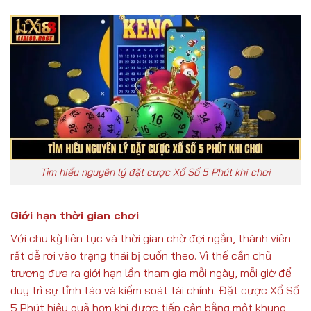
Tìm hiểu nguyên lý đặt cược Xổ Số 5 Phút khi chơi
Giới hạn thời gian chơi
Với chu kỳ liên tục và thời gian chờ đợi ngắn, thành viên
rất dễ rơi vào trạng thái bị cuốn theo. Vì thế cần chủ
trương đưa ra giới hạn lần tham gia mỗi ngày, mỗi giờ để
duy trì sự tỉnh táo và kiểm soát tài chính. Đặt cược Xổ Số
5 Phút hiệu quả hơn khi được tiếp cận bằng một khung