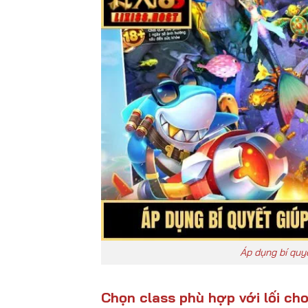
Áp dụng bí quy
Chọn class phù hợp với lối chơ