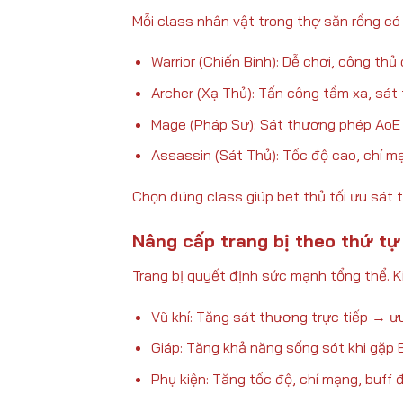
Mỗi class nhân vật trong thợ săn rồng có
Warrior (Chiến Binh): Dễ chơi, công thủ
Archer (Xạ Thủ): Tấn công tầm xa, sát 
Mage (Pháp Sư): Sát thương phép AoE c
Assassin (Sát Thủ): Tốc độ cao, chí m
Chọn đúng class giúp bet thủ tối ưu sát t
Nâng cấp trang bị theo thứ tự
Trang bị quyết định sức mạnh tổng thể. K
Vũ khí: Tăng sát thương trực tiếp → ưu
Giáp: Tăng khả năng sống sót khi gặp 
Phụ kiện: Tăng tốc độ, chí mạng, buff đ