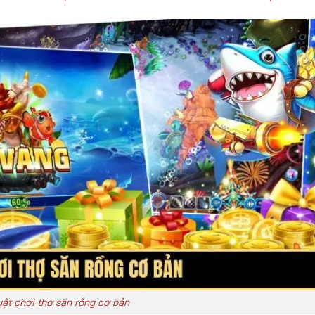
uật chơi thợ săn rồng cơ bản