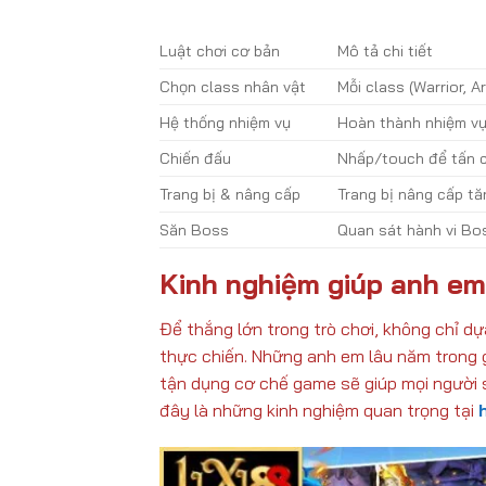
Luật chơi cơ bản
Mô tả chi tiết
Chọn class nhân vật
Mỗi class (Warrior, 
Hệ thống nhiệm vụ
Hoàn thành nhiệm vụ 
Chiến đấu
Nhấp/touch để tấn c
Trang bị & nâng cấp
Trang bị nâng cấp tă
Săn Boss
Quan sát hành vi Bos
Kinh nghiệm giúp anh em
Để thắng lớn trong trò chơi, không chỉ d
thực chiến. Những anh em lâu năm trong g
tận dụng cơ chế game sẽ giúp mọi người 
đây là những kinh nghiệm quan trọng tại