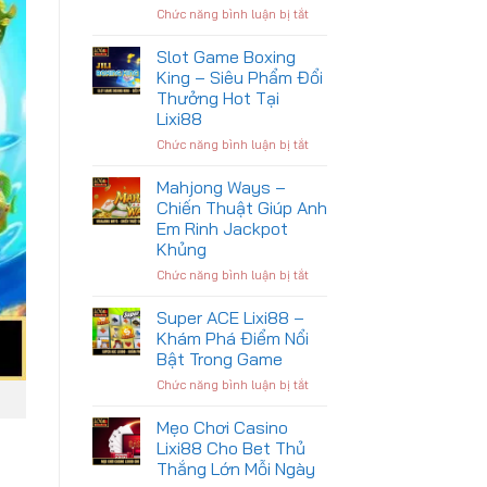
Thắng
Chức năng bình luận bị tắt
ở
Lớn,
Fortune
Thắng
Dragon
Slot Game Boxing
Nhanh
–
King – Siêu Phẩm Đổi
Mỗi
Siêu
Thưởng Hot Tại
Ngày
Phẩm
Lixi88
Nổ
Hũ
Chức năng bình luận bị tắt
ở
Ăn
Slot
Khách
Game
Mahjong Ways –
Nhất
Boxing
Chiến Thuật Giúp Anh
Năm
King
Em Rinh Jackpot
2025
–
Khủng
Siêu
Phẩm
Chức năng bình luận bị tắt
ở
Đổi
Mahjong
Thưởng
Ways
Super ACE Lixi88 –
Hot
–
Khám Phá Điểm Nổi
Tại
Chiến
Bật Trong Game
Lixi88
Thuật
Chức năng bình luận bị tắt
ở
Giúp
Super
Anh
ACE
Em
Mẹo Chơi Casino
Lixi88
Rinh
Lixi88 Cho Bet Thủ
–
Jackpot
Thắng Lớn Mỗi Ngày
Khám
Khủng