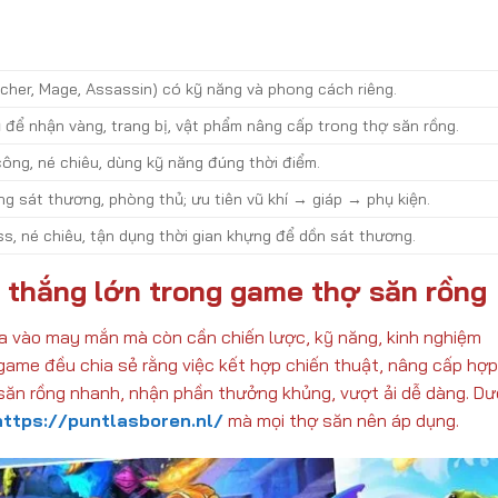
Archer, Mage, Assassin) có kỹ năng và phong cách riêng.
để nhận vàng, trang bị, vật phẩm nâng cấp trong thợ săn rồng.
ông, né chiêu, dùng kỹ năng đúng thời điểm.
ng sát thương, phòng thủ; ưu tiên vũ khí → giáp → phụ kiện.
s, né chiêu, tận dụng thời gian khựng để dồn sát thương.
 thắng lớn trong game thợ săn rồng
ựa vào may mắn mà còn cần chiến lược, kỹ năng, kinh nghiệm
ame đều chia sẻ rằng việc kết hợp chiến thuật, nâng cấp hợp 
săn rồng nhanh, nhận phần thưởng khủng, vượt ải dễ dàng. Dư
https://puntlasboren.nl/
mà mọi thợ săn nên áp dụng.