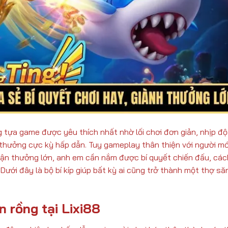
 tựa game được yêu thích nhất nhờ lối chơi đơn giản, nhịp độ
thưởng cực kỳ hấp dẫn. Tuy gameplay thân thiện với người mớ
ận thưởng lớn, anh em cần nắm được bí quyết chiến đấu, các
Dưới đây là bộ bí kíp giúp bất kỳ ai cũng trở thành một thợ să
n rồng tại Lixi88