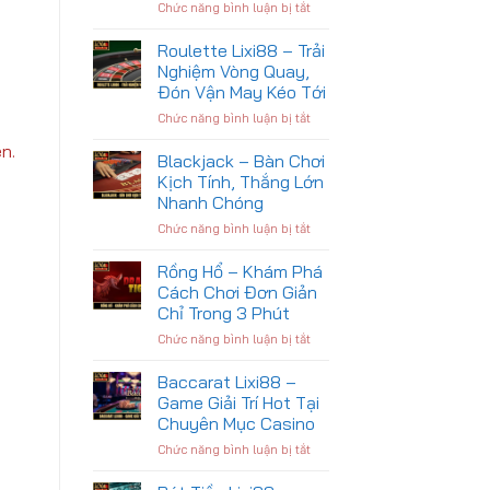
Chức năng bình luận bị tắt
ở
Phá
Mẹo
Điểm
Chơi
Nổi
Roulette Lixi88 – Trải
Casino
Bật
Nghiệm Vòng Quay,
Lixi88
Trong
Đón Vận May Kéo Tới
Cho
Game
Chức năng bình luận bị tắt
ở
Bet
Roulette
Thủ
n.
Lixi88
Thắng
Blackjack – Bàn Chơi
–
Lớn
Kịch Tính, Thắng Lớn
Trải
Mỗi
Nhanh Chóng
Nghiệm
Ngày
Chức năng bình luận bị tắt
ở
Vòng
Blackjack
Quay,
–
Đón
Rồng Hổ – Khám Phá
Bàn
Vận
Cách Chơi Đơn Giản
Chơi
May
Chỉ Trong 3 Phút
Kịch
Kéo
Chức năng bình luận bị tắt
ở
Tính,
Tới
Rồng
Thắng
Hổ
Lớn
Baccarat Lixi88 –
–
Nhanh
Game Giải Trí Hot Tại
Khám
Chóng
Chuyên Mục Casino
Phá
Chức năng bình luận bị tắt
ở
Cách
Baccarat
Chơi
Lixi88
Đơn