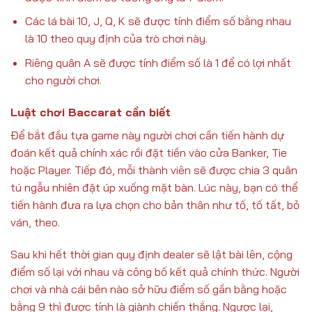
Các lá bài 10, J, Q, K sẽ được tính điểm số bằng nhau
là 10 theo quy định của trò chơi này.
Riêng quân A sẽ được tính điểm số là 1 để có lợi nhất
cho người chơi.
Luật chơi Baccarat cần biết
Để bắt đầu tựa game này người chơi cần tiến hành dự
đoán kết quả chính xác rồi đặt tiền vào cửa Banker, Tie
hoặc Player. Tiếp đó, mỗi thành viên sẽ được chia 3 quân
tú ngẫu nhiên đặt úp xuống mặt bàn. Lúc này, bạn có thể
tiến hành đưa ra lựa chọn cho bản thân như tố, tố tất, bỏ
ván, theo.
Sau khi hết thời gian quy định dealer sẽ lật bài lên, cộng
điểm số lại với nhau và công bố kết quả chính thức. Người
chơi và nhà cái bên nào sở hữu điểm số gần bằng hoặc
bằng 9 thì được tính là giành chiến thắng. Ngược lại,