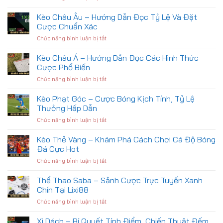
Chuẩn
Lixi88
Cách
Gan
Dễ
Phân
Kèo Châu Âu – Hướng Dẫn Đọc Tỷ Lệ Và Đặt
–
Trúng
Tích
Điều
Cược Chuẩn Xác
Lớn
Lô
Bet
Chức năng bình luận bị tắt
ở
Đảo
Thủ
Kèo
Đỉnh
Cần
Châu
Kèo Châu Á – Hướng Dẫn Đọc Các Hình Thức
Cao
Nắm
Âu
Nhanh
Cược Phổ Biến
Tại
–
Vào
Lixi88
Chức năng bình luận bị tắt
ở
Hướng
Bờ
Kèo
Dẫn
An
Châu
Kèo Phạt Góc – Cược Bóng Kịch Tính, Tỷ Lệ
Đọc
Toàn
Á
Tỷ
Thưởng Hấp Dẫn
–
Lệ
Chức năng bình luận bị tắt
ở
Hướng
Và
Kèo
Dẫn
Đặt
Phạt
Kèo Thẻ Vàng – Khám Phá Cách Chơi Cá Độ Bóng
Đọc
Cược
Góc
Các
Đá Cực Hot
Chuẩn
–
Hình
Xác
Chức năng bình luận bị tắt
ở
Cược
Thức
Kèo
Bóng
Cược
Thẻ
Thể Thao Saba – Sảnh Cược Trực Tuyến Xanh
Kịch
Phổ
Vàng
Tính,
Chín Tại Lixi88
Biến
–
Tỷ
Chức năng bình luận bị tắt
ở
Khám
Lệ
Thể
Phá
Thưởng
Thao
Xì Dách – Bí Quyết Tính Điểm, Chiến Thuật Đếm
Cách
Hấp