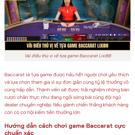
Vài điều thú vị về tựa game Baccarat Lixi88
Baccarat là tựa game được hầu hết người chơi yêu thích
và lựa chọn tham gia vì sự đơn giản cùng tỷ lệ thưởng vô
cùng hấp dẫn. Thành viên sẽ được trải nghiệm những bàn
cược chân thực như đang ngồi sòng bài cùng đội ngũ
dealer chuyên nghiệp. Nếu giành chiến thắng khách hàng
còn có cơ hội kiếm tiền thưởng lớn.
Hướng dẫn cách chơi game Baccarat cực
chuẩn xác