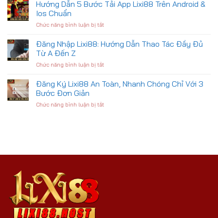
Tiền
Hướng Dẫn 5 Bước Tải App Lixi88 Trên Android &
Và
Lixi88
Hướng
Ios Chuẩn
Không
Dẫn
Chức năng bình luận bị tắt
ở
Giới
Chi
Hướng
Hạn:
Tiết
Dẫn
Đăng Nhập Lixi88: Hướng Dẫn Thao Tác Đầy Đủ
Hình
Từ
5
Thức
Từ A Đến Z
A
Bước
Thanh
–
Chức năng bình luận bị tắt
ở
Tải
Toán
Z
Đăng
App
Đa
Nhập
Đăng Ký Lixi88 An Toàn, Nhanh Chóng Chỉ Với 3
Lixi88
Dạng
Lixi88:
Trên
Bước Đơn Giản
Hướng
Android
Chức năng bình luận bị tắt
ở
Dẫn
&
Đăng
Thao
Ios
Ký
Tác
Chuẩn
Lixi88
Đầy
An
Đủ
Toàn,
Từ
Nhanh
A
Chóng
Đến
Chỉ
Z
Với
3
Bước
Đơn
Giản