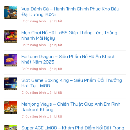
Bắn
Chơi
Hay,
Cá
Vua Đánh Cá – Hành Trình Chinh Phục Kho Báu
Giải
Thưởng
Vui
Trí,
Đại Dương 2025
Lớn
Vẻ
Săn
Chức năng bình luận bị tắt
ở
–
Xu
Vua
Game
Tại
Đánh
Mẹo Chơi Nổ Hũ Lixi88 Giúp Thắng Lớn, Thắng
Săn
Lixi88
Cá
Thủy
Nhanh Mỗi Ngày
–
Quái
Chức năng bình luận bị tắt
ở
Hành
Đổi
Mẹo
Trình
Thưởng
Chơi
Fortune Dragon – Siêu Phẩm Nổ Hũ Ăn Khách
Chinh
Cực
Nổ
Phục
Nhất Năm 2025
Chất
Hũ
Kho
Chức năng bình luận bị tắt
ở
Lixi88
Báu
Fortune
Giúp
Đại
Dragon
Slot Game Boxing King – Siêu Phẩm Đổi Thưởng
Thắng
Dương
–
Lớn,
Hot Tại Lixi88
2025
Siêu
Thắng
Chức năng bình luận bị tắt
ở
Phẩm
Nhanh
Slot
Nổ
Mỗi
Game
Mahjong Ways – Chiến Thuật Giúp Anh Em Rinh
Hũ
Ngày
Boxing
Ăn
Jackpot Khủng
King
Khách
Chức năng bình luận bị tắt
ở
–
Nhất
Mahjong
Siêu
Năm
Ways
Super ACE Lixi88 – Khám Phá Điểm Nổi Bật Trong
Phẩm
2025