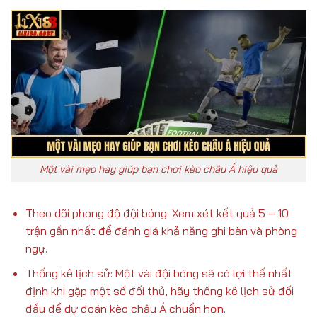
Một vài mẹo hay giúp bạn chơi kèo châu Á hiệu quả
Theo dõi phong độ đội bóng: Xem xét kết quả 5 – 10
trận gần nhất để đánh giá khả năng ghi bàn và phòng
ngự.
Thống kê lịch sử: Một vài đội bóng sẽ có lợi thế nhất
định khi gặp một số đối thủ, hãy thống kê lịch sử đối
đầu để dự đoán kèo châu Á chuẩn hơn.