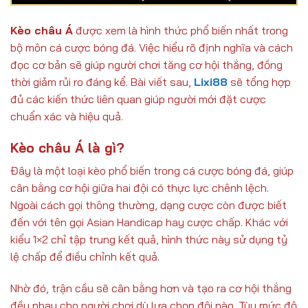
Kèo châu Á
được xem là hình thức phổ biến nhất trong
bộ môn cá cược bóng đá. Việc hiểu rõ định nghĩa và cách
đọc cơ bản sẽ giúp người chơi tăng cơ hội thắng, đồng
thời giảm rủi ro đáng kể. Bài viết sau,
Lixi88
sẽ tổng hợp
đủ các kiến thức liên quan giúp người mới đặt cược
chuẩn xác và hiệu quả.
Kèo châu Á là gì?
Đây là một loại kèo phổ biến trong cá cược bóng đá, giúp
cân bằng cơ hội giữa hai đội có thực lực chênh lệch.
Ngoài cách gọi thông thường, dạng cược còn được biết
đến với tên gọi Asian Handicap hay cược chấp. Khác với
kiểu 1×2 chỉ tập trung kết quả, hình thức này sử dụng tỷ
lệ chấp để điều chỉnh kết quả.
Nhờ đó, trận cầu sẽ cân bằng hơn và tạo ra cơ hội thắng
đều nhau cho người chơi dù lựa chọn đội nào. Tùy mức độ