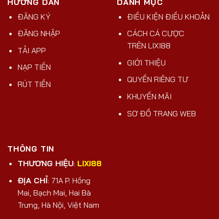
HƯỚNG DẪN
DANH MỤC
ĐĂNG KÝ
ĐIỀU KIỆN ĐIỀU KHOẢN
ĐĂNG NHẬP
CÁCH CÁ CƯỢC
TRÊN LIXI88
TẢI APP
GIỚI THIỆU
NẠP TIỀN
QUYỀN RIÊNG TƯ
RÚT TIỀN
KHUYẾN MÃI
SƠ ĐỒ TRANG WEB
THÔNG TIN
THƯƠNG HIỆU
:
LIXI88
ĐỊA CHỈ
: 71A P. Hồng
Mai, Bạch Mai, Hai Bà
Trưng, Hà Nội, Việt Nam