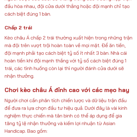
đấu hòa nhau, đội cửa dưới thắng hoặc đội mạnh chỉ tạo
cách biệt đúng 1 bàn.
Chấp 2 trái
Kèo châu Á chấp 2 trái thường xuất hiện trong những trận
mà đội trên vượt trội hoàn toàn về mọi mặt. Để ăn tiền,
đội mạnh phải tạo cách biệt tỷ số ít nhất 3 bàn. Nhà cái
hoàn tiền khi đội mạnh thắng với tỷ số cách biệt đúng 1
trái, các tình huống còn lại thì người đánh cửa dưới sẽ
nhận thưởng.
Chơi kèo châu Á đỉnh cao với các mẹo hay
Người chơi cần phân tích chiến lược và dữ liệu trận đấu
để đưa ra lựa chọn đầu tư hiệu quả. Dưới đây là vài kinh
nghiệm thực chiến mà tân binh có thể áp dụng để gia
tăng tỷ lệ nhận thưởng và kiếm lợi nhuận từ Asian
Handicap. Bao gồm: