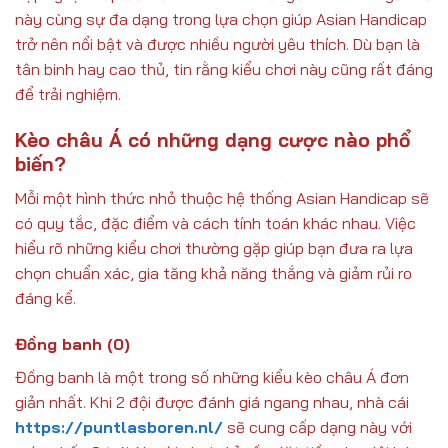
này cùng sự đa dạng trong lựa chọn giúp Asian Handicap
trở nên nổi bật và được nhiều người yêu thích. Dù bạn là
tân binh hay cao thủ, tin rằng kiểu chơi này cũng rất đáng
để trải nghiệm.
Kèo châu Á có những dạng cược nào phổ
biến?
Mỗi một hình thức nhỏ thuộc hệ thống Asian Handicap sẽ
có quy tắc, đặc điểm và cách tính toán khác nhau. Việc
hiểu rõ những kiểu chơi thường gặp giúp bạn đưa ra lựa
chọn chuẩn xác, gia tăng khả năng thắng và giảm rủi ro
đáng kể.
Đồng banh (0)
Đồng banh là một trong số những kiểu kèo châu Á đơn
giản nhất. Khi 2 đội được đánh giá ngang nhau, nhà cái
https://puntlasboren.nl/
sẽ cung cấp dạng này với