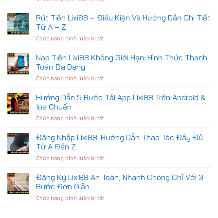
Phá
Chóng
Baccarat
Cách
Lixi88
Rút Tiền Lixi88 – Điều Kiện Và Hướng Dẫn Chi Tiết
Chơi
–
Đơn
Từ A – Z
Game
Giản
Chức năng bình luận bị tắt
ở
Giải
Chỉ
Rút
Trí
Trong
Tiền
Nạp Tiền Lixi88 Không Giới Hạn: Hình Thức Thanh
Hot
3
Lixi88
Tại
Toán Đa Dạng
Phút
–
Chuyên
Chức năng bình luận bị tắt
ở
Điều
Mục
Nạp
Kiện
Casino
Tiền
Hướng Dẫn 5 Bước Tải App Lixi88 Trên Android &
Và
Lixi88
Hướng
Ios Chuẩn
Không
Dẫn
Chức năng bình luận bị tắt
ở
Giới
Chi
Hướng
Hạn:
Tiết
Dẫn
Đăng Nhập Lixi88: Hướng Dẫn Thao Tác Đầy Đủ
Hình
Từ
5
Thức
Từ A Đến Z
A
Bước
Thanh
–
Chức năng bình luận bị tắt
ở
Tải
Toán
Z
Đăng
App
Đa
Nhập
Đăng Ký Lixi88 An Toàn, Nhanh Chóng Chỉ Với 3
Lixi88
Dạng
Lixi88:
Trên
Bước Đơn Giản
Hướng
Android
Chức năng bình luận bị tắt
ở
Dẫn
&
Đăng
Thao
Ios
Ký
Tác
Chuẩn