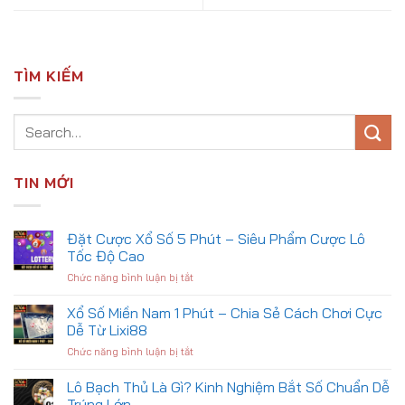
TÌM KIẾM
TIN MỚI
Đặt Cược Xổ Số 5 Phút – Siêu Phẩm Cược Lô
Tốc Độ Cao
Chức năng bình luận bị tắt
ở
Đặt
Cược
Xổ Số Miền Nam 1 Phút – Chia Sẻ Cách Chơi Cực
Xổ
Dễ Từ Lixi88
Số
Chức năng bình luận bị tắt
ở
5
Xổ
Phút
Số
Lô Bạch Thủ Là Gì? Kinh Nghiệm Bắt Số Chuẩn Dễ
–
Miền
Siêu
Trúng Lớn