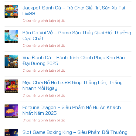
Thợ
Game
Cái
Săn
Jackpot Đánh Cá – Trò Chơi Giải Trí, Săn Xu Tại
Đổi
Lixi88
Rồng
Thưởng
Lixi88
Lixi88
Xanh
Chức năng bình luận bị tắt
ở
–
Chín
Jackpot
Chia
Tại
Đánh
Bắn Cá Vui Vẻ – Game Săn Thủy Quái Đổi Thưởng
Sẻ
Lixi88
Cá
Bí
Cực Chất
–
Quyết
Chức năng bình luận bị tắt
ở
Trò
Chơi
Bắn
Chơi
Hay,
Cá
Vua Đánh Cá – Hành Trình Chinh Phục Kho Báu
Giải
Thưởng
Vui
Trí,
Đại Dương 2025
Lớn
Vẻ
Săn
Chức năng bình luận bị tắt
ở
–
Xu
Vua
Game
Tại
Đánh
Mẹo Chơi Nổ Hũ Lixi88 Giúp Thắng Lớn, Thắng
Săn
Lixi88
Cá
Thủy
Nhanh Mỗi Ngày
–
Quái
Chức năng bình luận bị tắt
ở
Hành
Đổi
Mẹo
Trình
Thưởng
Chơi
Fortune Dragon – Siêu Phẩm Nổ Hũ Ăn Khách
Chinh
Cực
Nổ
Phục
Nhất Năm 2025
Chất
Hũ
Kho
Chức năng bình luận bị tắt
ở
Lixi88
Báu
Fortune
Giúp
Đại
Dragon
Slot Game Boxing King – Siêu Phẩm Đổi Thưởng
Thắng
Dương
–