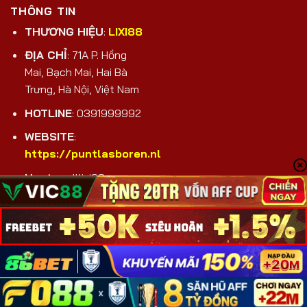
THÔNG TIN
THƯƠNG HIỆU
:
LIXI88
ĐỊA CHỈ
: 71A P. Hồng
Mai, Bạch Mai, Hai Bà
Trưng, Hà Nội, Việt Nam
HOTLINE
: 0391999992
WEBSITE
:
https://puntlasboren.nl
Hastag:
#lixi88
#Nhacailixi88
#CasinoOnline
Copyright 2026 ©
Lixi88