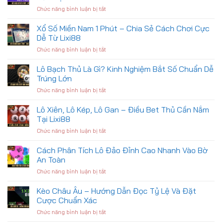
Chức năng bình luận bị tắt
ở
Đặt
Cược
Xổ Số Miền Nam 1 Phút – Chia Sẻ Cách Chơi Cực
Xổ
Dễ Từ Lixi88
Số
Chức năng bình luận bị tắt
ở
5
Xổ
Phút
Số
Lô Bạch Thủ Là Gì? Kinh Nghiệm Bắt Số Chuẩn Dễ
–
Miền
Siêu
Trúng Lớn
Nam
Phẩm
Chức năng bình luận bị tắt
ở
1
Cược
Lô
Phút
Lô
Bạch
Lô Xiên, Lô Kép, Lô Gan – Điều Bet Thủ Cần Nắm
–
Tốc
Thủ
Chia
Tại Lixi88
Độ
Là
Sẻ
Cao
Chức năng bình luận bị tắt
ở
Gì?
Cách
Lô
Kinh
Chơi
Xiên,
Cách Phân Tích Lô Đảo Đỉnh Cao Nhanh Vào Bờ
Nghiệm
Cực
Lô
Bắt
An Toàn
Dễ
Kép,
Số
Từ
Chức năng bình luận bị tắt
ở
Lô
Chuẩn
Lixi88
Cách
Gan
Dễ
Phân
Kèo Châu Âu – Hướng Dẫn Đọc Tỷ Lệ Và Đặt
–
Trúng
Tích
Điều
Cược Chuẩn Xác
Lớn
Lô
Bet
Chức năng bình luận bị tắt
ở
Đảo
Thủ
Kèo