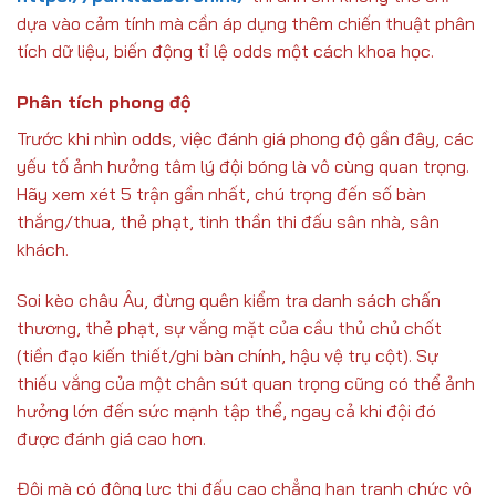
dựa vào cảm tính mà cần áp dụng thêm chiến thuật phân
tích dữ liệu, biến động tỉ lệ odds một cách khoa học.
Phân tích phong độ
Trước khi nhìn odds, việc đánh giá phong độ gần đây, các
yếu tố ảnh hưởng tâm lý đội bóng là vô cùng quan trọng.
Hãy xem xét 5 trận gần nhất, chú trọng đến số bàn
thắng/thua, thẻ phạt, tinh thần thi đấu sân nhà, sân
khách.
Soi kèo châu Âu, đừng quên kiểm tra danh sách chấn
thương, thẻ phạt, sự vắng mặt của cầu thủ chủ chốt
(tiền đạo kiến thiết/ghi bàn chính, hậu vệ trụ cột). Sự
thiếu vắng của một chân sút quan trọng cũng có thể ảnh
hưởng lớn đến sức mạnh tập thể, ngay cả khi đội đó
được đánh giá cao hơn.
Đội mà có động lực thi đấu cao chẳng hạn tranh chức vô