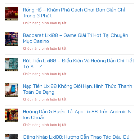
Blackjack
Vòng
Ngày
–
Rồng Hổ – Khám Phá Cách Chơi Đơn Giản Chỉ
Quay,
Bàn
Đón
Trong 3 Phút
Chơi
Vận
Chức năng bình luận bị tắt
ở
Kịch
May
Rồng
Tính,
Kéo
Hổ
Baccarat Lixi88 – Game Giải Trí Hot Tại Chuyên
Thắng
Tới
–
Lớn
Mục Casino
Khám
Nhanh
Chức năng bình luận bị tắt
ở
Phá
Chóng
Baccarat
Cách
Lixi88
Rút Tiền Lixi88 – Điều Kiện Và Hướng Dẫn Chi Tiết
Chơi
–
Đơn
Từ A – Z
Game
Giản
Chức năng bình luận bị tắt
ở
Giải
Chỉ
Rút
Trí
Trong
Tiền
Nạp Tiền Lixi88 Không Giới Hạn: Hình Thức Thanh
Hot
3
Lixi88
Tại
Toán Đa Dạng
Phút
–
Chuyên
Chức năng bình luận bị tắt
ở
Điều
Mục
Nạp
Kiện
Casino
Tiền
Hướng Dẫn 5 Bước Tải App Lixi88 Trên Android &
Và
Lixi88
Hướng
Ios Chuẩn
Không
Dẫn
Chức năng bình luận bị tắt
ở
Giới
Chi
Hướng
Hạn:
Tiết
Dẫn
Đăng Nhập Lixi88: Hướng Dẫn Thao Tác Đầy Đủ
Hình
Từ