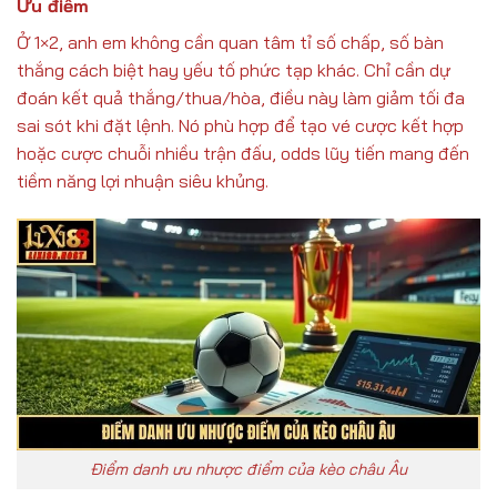
Ưu điểm
Ở 1×2, anh em không cần quan tâm tỉ số chấp, số bàn
thắng cách biệt hay yếu tố phức tạp khác. Chỉ cần dự
đoán kết quả thắng/thua/hòa, điều này làm giảm tối đa
sai sót khi đặt lệnh. Nó phù hợp để tạo vé cược kết hợp
hoặc cược chuỗi nhiều trận đấu, odds lũy tiến mang đến
tiềm năng lợi nhuận siêu khủng.
Điểm danh ưu nhược điểm của kèo châu Âu