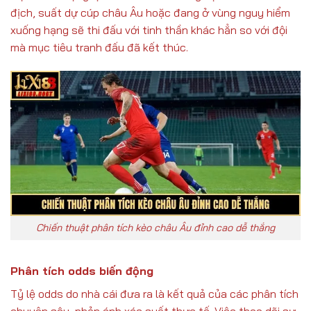
địch, suất dự cúp châu Âu hoặc đang ở vùng nguy hiểm
xuống hạng sẽ thi đấu với tinh thần khác hẳn so với đội
mà mục tiêu tranh đấu đã kết thúc.
Chiến thuật phân tích kèo châu Âu đỉnh cao dễ thắng
Phân tích odds biến động
Tỷ lệ odds do nhà cái đưa ra là kết quả của các phân tích
chuyên sâu, phản ánh xác suất thực tế. Việc theo dõi sự