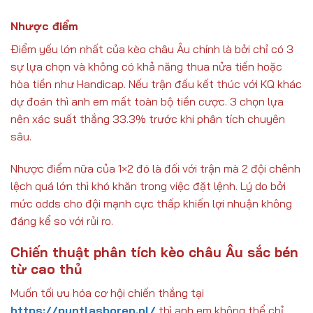
Nhược điểm
Điểm yếu lớn nhất của kèo châu Âu chính là bởi chỉ có 3
sự lựa chọn và không có khả năng thua nửa tiền hoặc
hòa tiền như Handicap. Nếu trận đấu kết thúc với KQ khác
dự đoán thì anh em mất toàn bộ tiền cược. 3 chọn lựa
nên xác suất thắng 33.3% trước khi phân tích chuyên
sâu.
Nhược điểm nữa của 1×2 đó là đối với trận mà 2 đội chênh
lệch quá lớn thì khó khăn trong việc đặt lệnh. Lý do bởi
mức odds cho đội mạnh cực thấp khiến lợi nhuận không
đáng kể so với rủi ro.
Chiến thuật phân tích kèo châu Âu sắc bén
từ cao thủ
Muốn tối ưu hóa cơ hội chiến thắng tại
https://puntlasboren.nl/
thì anh em không thể chỉ