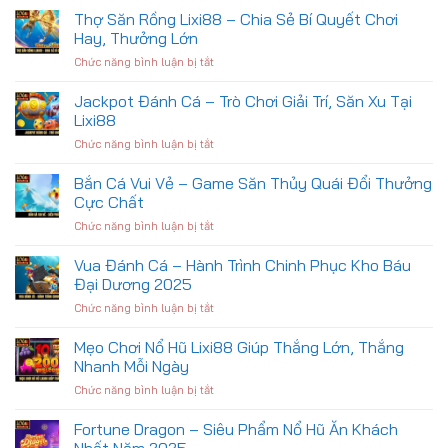
Bài
Người
Long
Thợ Săn Rồng Lixi88 – Chia Sẻ Bí Quyết Chơi
Trí
Mới
Đánh
Tuệ
Hay, Thưởng Lớn
Cá
Tại
Chức năng bình luận bị tắt
ở
–
Nhà
Thợ
Game
Cái
Săn
Jackpot Đánh Cá – Trò Chơi Giải Trí, Săn Xu Tại
Đổi
Lixi88
Rồng
Thưởng
Lixi88
Lixi88
Xanh
Chức năng bình luận bị tắt
ở
–
Chín
Jackpot
Chia
Tại
Đánh
Bắn Cá Vui Vẻ – Game Săn Thủy Quái Đổi Thưởng
Sẻ
Lixi88
Cá
Bí
Cực Chất
–
Quyết
Chức năng bình luận bị tắt
ở
Trò
Chơi
Bắn
Chơi
Hay,
Cá
Vua Đánh Cá – Hành Trình Chinh Phục Kho Báu
Giải
Thưởng
Vui
Trí,
Đại Dương 2025
Lớn
Vẻ
Săn
Chức năng bình luận bị tắt
ở
–
Xu
Vua
Game
Tại
Đánh
Mẹo Chơi Nổ Hũ Lixi88 Giúp Thắng Lớn, Thắng
Săn
Lixi88
Cá
Thủy
Nhanh Mỗi Ngày
–
Quái
Chức năng bình luận bị tắt
ở
Hành
Đổi
Mẹo
Trình
Thưởng
Chơi
Fortune Dragon – Siêu Phẩm Nổ Hũ Ăn Khách
Chinh
Cực
Nổ
Phục
Chất