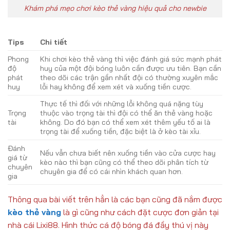
Khám phá mẹo chơi kèo thẻ vàng hiệu quả cho newbie
Tips
Chi tiết
Phong
Khi chơi kèo thẻ vàng thì việc đánh giá sức mạnh phát
độ
huy của một đội bóng luôn cần được ưu tiên. Bạn cần
phát
theo dõi các trận gần nhất đội có thường xuyên mắc
huy
lỗi hay không để xem xét và xuống tiền cược.
Thực tế thì đối với những lỗi không quá nặng tùy
Trọng
thuộc vào trọng tài thì đội có thể ăn thẻ vàng hoặc
tài
không. Do đó bạn có thể xem xét thêm yếu tố ai là
trọng tài để xuống tiền, đặc biệt là ở kèo tài xỉu.
Đánh
Nếu vẫn chưa biết nên xuống tiền vào cửa cược hay
giá từ
kèo nào thì bạn cũng có thể theo dõi phân tích từ
chuyên
chuyên gia để có cái nhìn khách quan hơn.
gia
Thông qua bài viết trên hẳn là các bạn cũng đã nắm được
kèo thẻ vàng
là gì cũng như cách đặt cược đơn giản tại
nhà cái Lixi88. Hình thức cá độ bóng đá đầy thú vị này