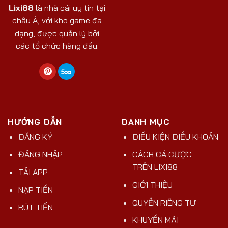
Lixi88
là nhà cái uy tín tại
châu Á, với kho game đa
dạng, được quản lý bởi
các tổ chức hàng đầu.
HƯỚNG DẪN
DANH MỤC
ĐĂNG KÝ
ĐIỀU KIỆN ĐIỀU KHOẢN
ĐĂNG NHẬP
CÁCH CÁ CƯỢC
TRÊN LIXI88
TẢI APP
GIỚI THIỆU
NẠP TIỀN
QUYỀN RIÊNG TƯ
RÚT TIỀN
KHUYẾN MÃI