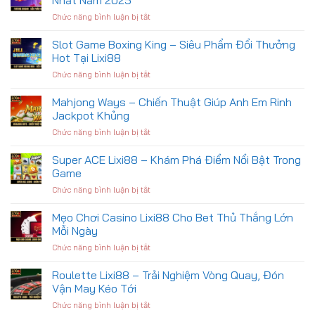
Nhất Năm 2025
Hũ
Kho
Chức năng bình luận bị tắt
ở
Lixi88
Báu
Fortune
Giúp
Đại
Dragon
Slot Game Boxing King – Siêu Phẩm Đổi Thưởng
Thắng
Dương
–
Lớn,
Hot Tại Lixi88
2025
Siêu
Thắng
Chức năng bình luận bị tắt
ở
Phẩm
Nhanh
Slot
Nổ
Mỗi
Game
Mahjong Ways – Chiến Thuật Giúp Anh Em Rinh
Hũ
Ngày
Boxing
Ăn
Jackpot Khủng
King
Khách
Chức năng bình luận bị tắt
ở
–
Nhất
Mahjong
Siêu
Năm
Ways
Super ACE Lixi88 – Khám Phá Điểm Nổi Bật Trong
Phẩm
2025
–
Đổi
Game
Chiến
Thưởng
Chức năng bình luận bị tắt
ở
Thuật
Hot
Super
Giúp
Tại
ACE
Mẹo Chơi Casino Lixi88 Cho Bet Thủ Thắng Lớn
Anh
Lixi88
Lixi88
Em
Mỗi Ngày
–
Rinh
Chức năng bình luận bị tắt
ở
Khám
Jackpot
Mẹo
Phá
Khủng
Chơi
Roulette Lixi88 – Trải Nghiệm Vòng Quay, Đón
Điểm
Casino
Nổi
Vận May Kéo Tới
Lixi88
Bật
Chức năng bình luận bị tắt
ở
Cho
Trong