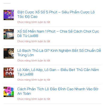
Đặt Cược Xổ Số 5 Phút – Siêu Phẩm Cược Lô
Tốc Độ Cao
Chức năng bình luận bị tắt
ở
Đặt
Cược
Xổ Số Miền Nam 1 Phút – Chia Sẻ Cách Chơi Cực
Xổ
Dễ Từ Lixi88
Số
Chức năng bình luận bị tắt
ở
5
Xổ
Phút
Số
Lô Bạch Thủ Là Gì? Kinh Nghiệm Bắt Số Chuẩn Dễ
–
Miền
Siêu
Trúng Lớn
Nam
Phẩm
Chức năng bình luận bị tắt
ở
1
Cược
Lô
Phút
Lô
Bạch
Lô Xiên, Lô Kép, Lô Gan – Điều Bet Thủ Cần Nắm
–
Tốc
Thủ
Chia
Tại Lixi88
Độ
Là
Sẻ
Cao
Chức năng bình luận bị tắt
ở
Gì?
Cách
Lô
Kinh
Chơi
Xiên,
Cách Phân Tích Lô Đảo Đỉnh Cao Nhanh Vào Bờ
Nghiệm
Cực
Lô
Bắt
An Toàn
Dễ
Kép,
Số
Từ
Chức năng bình luận bị tắt
ở
Lô
Chuẩn
Lixi88
Cách
Gan
Dễ