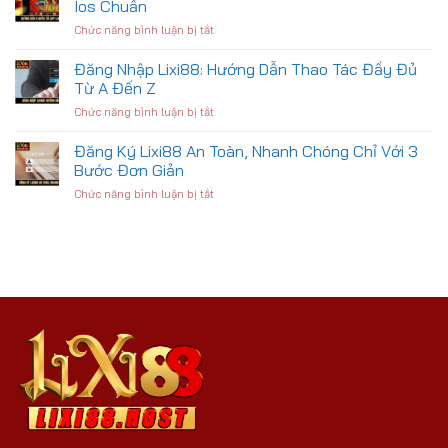
Hướng
Ios Chuẩn
Không
Dẫn
Chức năng bình luận bị tắt
ở
Giới
Chi
Hướng
Hạn:
Tiết
Dẫn
Đăng Nhập Lixi88: Hướng Dẫn Thao Tác Đầy Đủ
Hình
Từ
5
Thức
Từ A Đến Z
A
Bước
Thanh
–
Chức năng bình luận bị tắt
ở
Tải
Toán
Z
Đăng
App
Đa
Nhập
Đăng Ký Lixi88 An Toàn, Nhanh Chóng Chỉ Với 3
Lixi88
Dạng
Lixi88:
Trên
Bước Đơn Giản
Hướng
Android
Chức năng bình luận bị tắt
ở
Dẫn
&
Đăng
Thao
Ios
Ký
Tác
Chuẩn
Lixi88
Đầy
An
Đủ
Toàn,
Từ
Nhanh
A
Chóng
Đến
Chỉ
Z
Với
3
Bước
Đơn
Giản