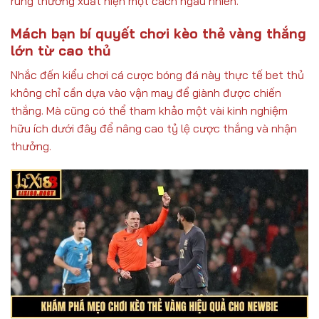
rung thường xuất hiện một cách ngẫu nhiên.
Mách bạn bí quyết chơi kèo thẻ vàng thắng
lớn từ cao thủ
Nhắc đến kiểu chơi cá cược bóng đá này thực tế bet thủ
không chỉ cần dựa vào vận may để giành được chiến
thắng. Mà cũng có thể tham khảo một vài kinh nghiệm
hữu ích dưới đây để nâng cao tỷ lệ cược thắng và nhận
thưởng.