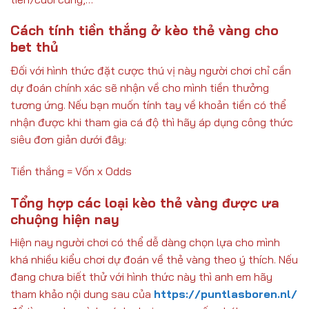
Cách tính tiền thắng ở kèo thẻ vàng cho
bet thủ
Đối với hình thức đặt cược thú vị này người chơi chỉ cần
dự đoán chính xác sẽ nhận về cho mình tiền thưởng
tương ứng. Nếu bạn muốn tính tay về khoản tiền có thể
nhận được khi tham gia cá độ thì hãy áp dụng công thức
siêu đơn giản dưới đây:
Tiền thắng = Vốn x Odds
Tổng hợp các loại kèo thẻ vàng được ưa
chuộng hiện nay
Hiện nay người chơi có thể dễ dàng chọn lựa cho mình
khá nhiều kiểu chơi dự đoán về thẻ vàng theo ý thích. Nếu
đang chưa biết thử với hình thức này thì anh em hãy
tham khảo nội dung sau của
https://puntlasboren.nl/