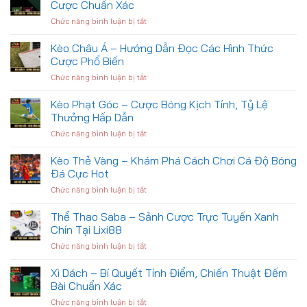
Điều
Cược Chuẩn Xác
Lớn
Lô
Bet
Chức năng bình luận bị tắt
ở
Đảo
Thủ
Kèo
Đỉnh
Cần
Châu
Kèo Châu Á – Hướng Dẫn Đọc Các Hình Thức
Cao
Nắm
Âu
Nhanh
Cược Phổ Biến
Tại
–
Vào
Lixi88
Chức năng bình luận bị tắt
ở
Hướng
Bờ
Kèo
Dẫn
An
Châu
Kèo Phạt Góc – Cược Bóng Kịch Tính, Tỷ Lệ
Đọc
Toàn
Á
Tỷ
Thưởng Hấp Dẫn
–
Lệ
Chức năng bình luận bị tắt
ở
Hướng
Và
Kèo
Dẫn
Đặt
Phạt
Kèo Thẻ Vàng – Khám Phá Cách Chơi Cá Độ Bóng
Đọc
Cược
Góc
Các
Đá Cực Hot
Chuẩn
–
Hình
Xác
Chức năng bình luận bị tắt
ở
Cược
Thức
Kèo
Bóng
Cược
Thẻ
Thể Thao Saba – Sảnh Cược Trực Tuyến Xanh
Kịch
Phổ
Vàng
Tính,
Chín Tại Lixi88
Biến
–
Tỷ
Chức năng bình luận bị tắt
ở
Khám
Lệ
Thể
Phá
Thưởng
Thao
Xì Dách – Bí Quyết Tính Điểm, Chiến Thuật Đếm
Cách
Hấp
Saba
Chơi
Bài Chuẩn Xác
Dẫn
–
Cá
Chức năng bình luận bị tắt
ở
Sảnh
Độ