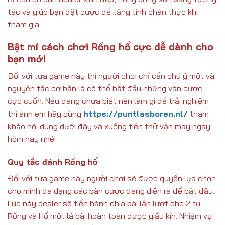
tác và giúp bạn đặt cược để tăng tính chân thực khi
tham gia.
Bật mí cách chơi Rồng hổ cực dễ dành cho
bạn mới
Đối với tựa game này thì người chơi chỉ cần chú ý một vài
nguyên tắc cơ bản là có thể bắt đầu những ván cược
cực cuốn. Nếu đang chưa biết nên làm gì để trải nghiệm
thì anh em hãy cùng
https://puntlasboren.nl/
tham
khảo nội dung dưới đây và xuống tiền thử vận may ngay
hôm nay nhé!
Quy tắc đánh Rồng hổ
Đối với tựa game này người chơi sẽ được quyền lựa chọn
cho mình đa dạng các bàn cược đang diễn ra để bắt đầu.
Lúc này dealer sẽ tiến hành chia bài lần lượt cho 2 tụ
Rồng và Hổ một lá bài hoàn toàn được giấu kín. Nhiệm vụ