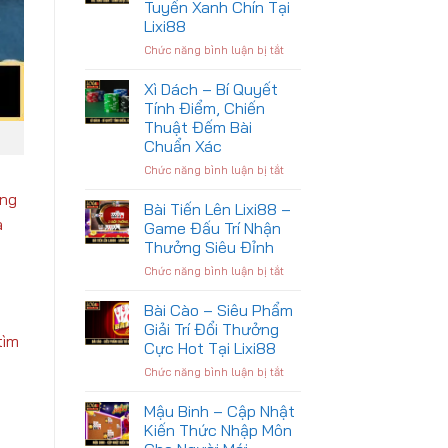
Tuyến Xanh Chín Tại
Hấp
Khám
Lixi88
Dẫn
Phá
Cách
Chức năng bình luận bị tắt
ở
Chơi
Thể
Cá
Thao
Xì Dách – Bí Quyết
Độ
Saba
Tính Điểm, Chiến
Bóng
–
Thuật Đếm Bài
Đá
Sảnh
Chuẩn Xác
Cực
Cược
Hot
Trực
Chức năng bình luận bị tắt
ở
Tuyến
Xì
òng
Xanh
Dách
Bài Tiến Lên Lixi88 –
Chín
–
a
Game Đấu Trí Nhận
Tại
Bí
Thưởng Siêu Đỉnh
Lixi88
Quyết
Chức năng bình luận bị tắt
ở
Tính
Bài
Điểm,
Tiến
Chiến
Bài Cào – Siêu Phẩm
Lên
Thuật
Giải Trí Đổi Thưởng
tìm
Lixi88
Đếm
Cực Hot Tại Lixi88
–
Bài
Chức năng bình luận bị tắt
ở
Game
Chuẩn
Bài
Đấu
Xác
Cào
Trí
Mậu Binh – Cập Nhật
–
Nhận
Kiến Thức Nhập Môn
Siêu
Thưởng