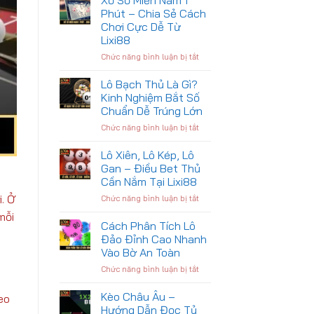
Xổ Số Miền Nam 1
Xổ
Phút – Chia Sẻ Cách
Số
Chơi Cực Dễ Từ
5
Lixi88
Phút
–
Chức năng bình luận bị tắt
ở
Siêu
Xổ
Phẩm
Số
Lô Bạch Thủ Là Gì?
Cược
Miền
Kinh Nghiệm Bắt Số
Lô
Nam
Chuẩn Dễ Trúng Lớn
Tốc
1
Chức năng bình luận bị tắt
Độ
ở
Phút
Cao
Lô
–
Bạch
Chia
Lô Xiên, Lô Kép, Lô
Thủ
Sẻ
Gan – Điều Bet Thủ
Là
Cách
Cần Nắm Tại Lixi88
Gì?
Chơi
. Ở
Chức năng bình luận bị tắt
ở
Kinh
Cực
Lô
Nghiệm
Dễ
mỗi
Xiên,
Bắt
Cách Phân Tích Lô
Từ
Lô
Số
Lixi88
Đảo Đỉnh Cao Nhanh
Kép,
Chuẩn
Vào Bờ An Toàn
Lô
Dễ
Chức năng bình luận bị tắt
ở
Gan
Trúng
Cách
–
Lớn
Phân
Điều
Kèo Châu Âu –
eo
Tích
Bet
Hướng Dẫn Đọc Tỷ