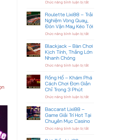
Chức năng bình luận bị tắt
ở
Phá
Mẹo
Điểm
Chơi
Nổi
Roulette Lixi88 – Trải
Casino
Bật
Nghiệm Vòng Quay,
Lixi88
Trong
Đón Vận May Kéo Tới
Cho
Game
Chức năng bình luận bị tắt
ở
Bet
Roulette
Thủ
Lixi88
Thắng
Blackjack – Bàn Chơi
–
Lớn
Kịch Tính, Thắng Lớn
Trải
Mỗi
Nhanh Chóng
Nghiệm
Ngày
Chức năng bình luận bị tắt
ở
Vòng
Blackjack
Quay,
–
Đón
Rồng Hổ – Khám Phá
Bàn
Vận
Cách Chơi Đơn Giản
ọn
Chơi
May
Chỉ Trong 3 Phút
Kịch
Kéo
Chức năng bình luận bị tắt
ở
Tính,
Tới
Rồng
Thắng
Hổ
Lớn
Baccarat Lixi88 –
–
Nhanh
Game Giải Trí Hot Tại
Khám
Chóng
Chuyên Mục Casino
Phá
Chức năng bình luận bị tắt
ở
Cách
Baccarat
Chơi
Lixi88
Đơn