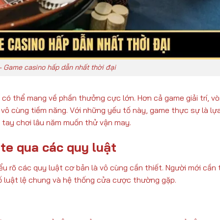
– Game casino hấp dẫn nhất thời đại
 có thể mang về phần thưởng cực lớn. Hơn cả game giải trí, v
vô cùng tiềm năng. Với những yếu tố này, game thực sự là lự
 tay chơi lâu năm muốn thử vận may.
te qua các quy luật
ểu rõ các quy luật cơ bản là vô cùng cần thiết. Người mới cần 
số luật lệ chung và hệ thống cửa cược thường gặp.