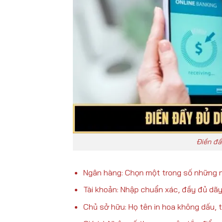
Điền đầ
Ngân hàng: Chọn một trong số những ng
Tài khoản: Nhập chuẩn xác, đầy đủ dãy
Chủ sở hữu: Họ tên in hoa không dấu, t