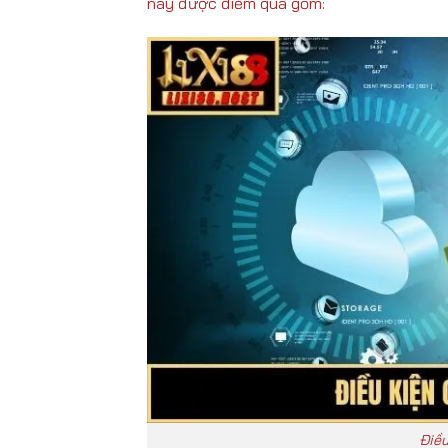
này được điểm qua gồm:
Điều