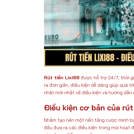
Rút tiền Lixi88
được hỗ trợ 24/7, thời g
ra đơn giản, điều kiện dễ dàng giúp quá tr
nhật mới nhất về điều kiện và hướng dẫn
Điều kiện cơ bản của rút
Nhằm tạo nên một nền tảng cược minh bạc
đều đưa ra các điều kiện trong mọi hoạt đ