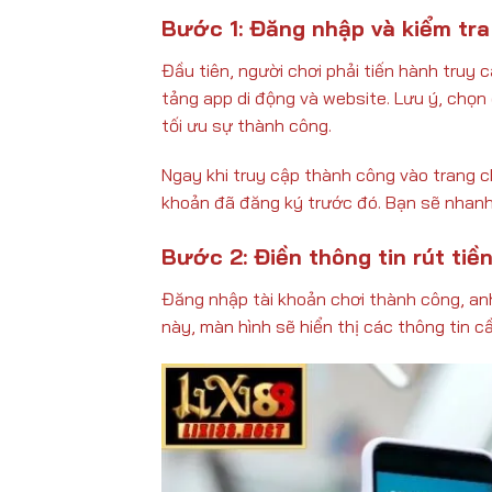
Bước 1: Đăng nhập và kiểm tr
Đầu tiên, người chơi phải tiến hành truy 
tảng app di động và website. Lưu ý, chọn
tối ưu sự thành công.
Ngay khi truy cập thành công vào trang c
khoản đã đăng ký trước đó. Bạn sẽ nhan
Bước 2: Điền thông tin rút tiề
Đăng nhập tài khoản chơi thành công, an
này, màn hình sẽ hiển thị các thông tin c