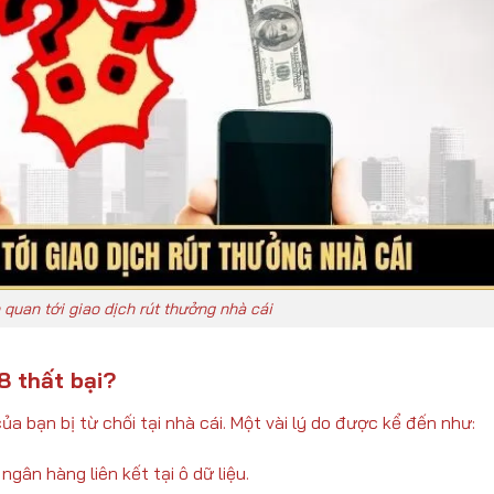
n quan tới giao dịch rút thưởng nhà cái
88 thất bại?
a bạn bị từ chối tại nhà cái. Một vài lý do được kể đến như:
ngân hàng liên kết tại ô dữ liệu.