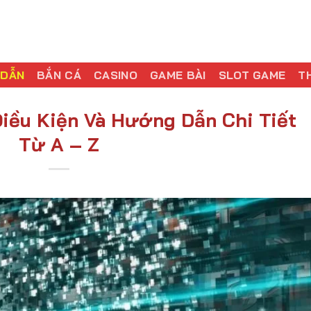
 DẪN
BẮN CÁ
CASINO
GAME BÀI
SLOT GAME
T
Điều Kiện Và Hướng Dẫn Chi Tiết
Từ A – Z