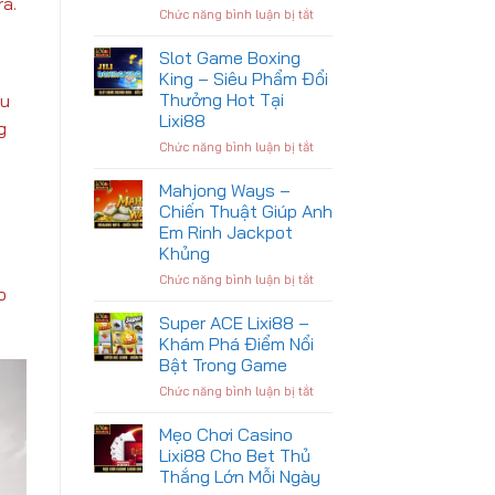
ra.
Thắng
Chức năng bình luận bị tắt
ở
Lớn,
Fortune
Thắng
Dragon
Slot Game Boxing
Nhanh
–
King – Siêu Phẩm Đổi
Mỗi
Siêu
Thưởng Hot Tại
ầu
Ngày
Phẩm
Lixi88
g
Nổ
Hũ
Chức năng bình luận bị tắt
ở
Ăn
Slot
Khách
Game
Mahjong Ways –
Nhất
Boxing
Chiến Thuật Giúp Anh
Năm
King
Em Rinh Jackpot
2025
–
Khủng
Siêu
Phẩm
Chức năng bình luận bị tắt
ở
p
Đổi
Mahjong
Thưởng
Ways
Super ACE Lixi88 –
Hot
–
Khám Phá Điểm Nổi
Tại
Chiến
Bật Trong Game
Lixi88
Thuật
Chức năng bình luận bị tắt
ở
Giúp
Super
Anh
ACE
Em
Mẹo Chơi Casino
Lixi88
Rinh
Lixi88 Cho Bet Thủ
–
Jackpot
Thắng Lớn Mỗi Ngày
Khám
Khủng