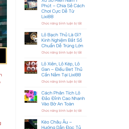
Xổ Số Miền Nam 1
Xổ
Phút – Chia Sẻ Cách
Số
Chơi Cực Dễ Từ
5
Lixi88
Phút
–
Chức năng bình luận bị tắt
ở
Siêu
Xổ
Phẩm
Số
Lô Bạch Thủ Là Gì?
Cược
Miền
Kinh Nghiệm Bắt Số
Lô
Nam
Chuẩn Dễ Trúng Lớn
Tốc
1
Chức năng bình luận bị tắt
Độ
ở
Phút
Cao
Lô
–
Bạch
Chia
Lô Xiên, Lô Kép, Lô
Thủ
Sẻ
Gan – Điều Bet Thủ
Là
Cách
Cần Nắm Tại Lixi88
n
Gì?
Chơi
p
Chức năng bình luận bị tắt
ở
Kinh
Cực
Lô
Nghiệm
Dễ
Xiên,
Bắt
Cách Phân Tích Lô
Từ
Lô
Số
Lixi88
Đảo Đỉnh Cao Nhanh
Kép,
Chuẩn
Vào Bờ An Toàn
Lô
Dễ
Chức năng bình luận bị tắt
ở
Gan
Trúng
Cách
–
Lớn
Phân
Điều
Kèo Châu Âu –
g
Tích
Bet
Hướng Dẫn Đọc Tỷ