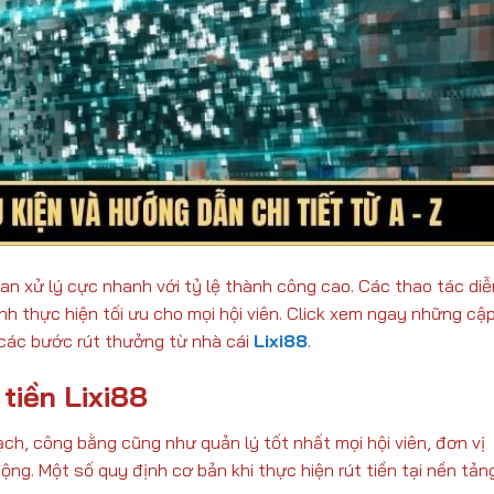
ian xử lý cực nhanh với tỷ lệ thành công cao. Các thao tác diễ
ình thực hiện tối ưu cho mọi hội viên. Click xem ngay những cậ
 các bước rút thưởng từ nhà cái
Lixi88
.
 tiền Lixi88
h, công bằng cũng như quản lý tốt nhất mọi hội viên, đơn vị
ộng. Một số quy định cơ bản khi thực hiện rút tiền tại nền tản