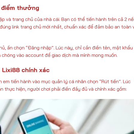
a điểm thưởng
cập và trang chủ của nhà cái. Bạn có thể tiến hành trên cả 2 n
 đúng link trang chủ mới nhất, chuẩn xác để đảm bảo an toàn 
hủ, ấn chọn “Đăng nhập”. Lúc này, chỉ cần điền tên, mật khẩu 
h chóng vào account để giao dịch mà mình mong muốn.
n Lixi88 chính xác
h em tiến hành vào mục quản lý cá nhân chọn “Rút tiền”. Lúc
ần thực hiện, người chơi phải điền đầy đủ và chính xác gồm: