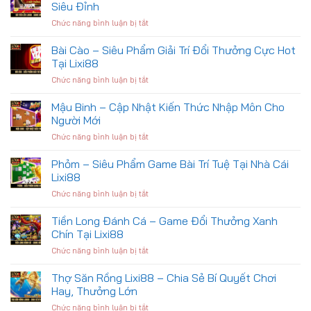
–
Tuyến
Siêu Đỉnh
Cực
Bí
Xanh
Hot
Chức năng bình luận bị tắt
ở
Quyết
Chín
Bài
Tính
Tại
Tiến
Bài Cào – Siêu Phẩm Giải Trí Đổi Thưởng Cực Hot
Điểm,
Lixi88
Lên
Chiến
Tại Lixi88
Lixi88
Thuật
Chức năng bình luận bị tắt
ở
–
Đếm
Bài
Game
Bài
Cào
Mậu Binh – Cập Nhật Kiến Thức Nhập Môn Cho
Đấu
Chuẩn
–
Trí
Người Mới
Xác
Siêu
Nhận
Chức năng bình luận bị tắt
ở
Phẩm
Thưởng
Mậu
Giải
Siêu
Binh
Phỏm – Siêu Phẩm Game Bài Trí Tuệ Tại Nhà Cái
Trí
Đỉnh
–
Đổi
Lixi88
Cập
Thưởng
Chức năng bình luận bị tắt
ở
Nhật
Cực
Phỏm
Kiến
Hot
–
Tiền Long Đánh Cá – Game Đổi Thưởng Xanh
Thức
Tại
Siêu
Nhập
Chín Tại Lixi88
Lixi88
Phẩm
Môn
Chức năng bình luận bị tắt
ở
Game
Cho
Tiền
Bài
Người
Long
Thợ Săn Rồng Lixi88 – Chia Sẻ Bí Quyết Chơi
Trí
Mới
Đánh
Tuệ
Hay, Thưởng Lớn
Cá
Tại
Chức năng bình luận bị tắt
ở
–