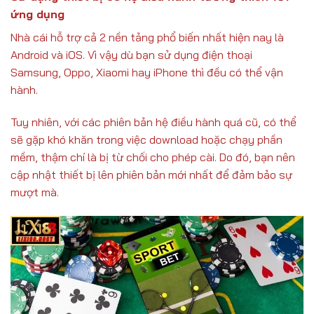
ứng dụng
Nhà cái hỗ trợ cả 2 nền tảng phổ biến nhất hiện nay là
Android và iOS. Vì vậy dù bạn sử dụng điện thoại
Samsung, Oppo, Xiaomi hay iPhone thì đều có thể vận
hành.
Tuy nhiên, với các phiên bản hệ điều hành quá cũ, có thể
sẽ gặp khó khăn trong việc download hoặc chạy phần
mềm, thậm chí là bị từ chối cho phép cài. Do đó, bạn nên
cập nhật thiết bị lên phiên bản mới nhất để đảm bảo sự
mượt mà.