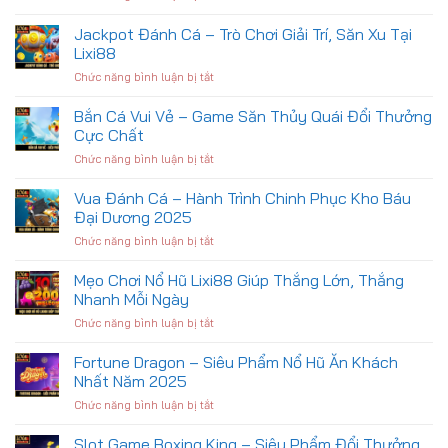
Nhà
Thợ
Game
Cái
Săn
Jackpot Đánh Cá – Trò Chơi Giải Trí, Săn Xu Tại
Đổi
Lixi88
Rồng
Thưởng
Lixi88
Lixi88
Xanh
Chức năng bình luận bị tắt
ở
–
Chín
Jackpot
Chia
Tại
Đánh
Bắn Cá Vui Vẻ – Game Săn Thủy Quái Đổi Thưởng
Sẻ
Lixi88
Cá
Bí
Cực Chất
–
Quyết
Chức năng bình luận bị tắt
ở
Trò
Chơi
Bắn
Chơi
Hay,
Cá
Vua Đánh Cá – Hành Trình Chinh Phục Kho Báu
Giải
Thưởng
Vui
Trí,
Đại Dương 2025
Lớn
Vẻ
Săn
Chức năng bình luận bị tắt
ở
–
Xu
Vua
Game
Tại
Đánh
Mẹo Chơi Nổ Hũ Lixi88 Giúp Thắng Lớn, Thắng
Săn
Lixi88
Cá
Thủy
Nhanh Mỗi Ngày
–
Quái
Chức năng bình luận bị tắt
ở
Hành
Đổi
Mẹo
Trình
Thưởng
Chơi
Fortune Dragon – Siêu Phẩm Nổ Hũ Ăn Khách
Chinh
Cực
Nổ
Phục
Nhất Năm 2025
Chất
Hũ
Kho
Chức năng bình luận bị tắt
ở
Lixi88
Báu
Fortune
Giúp
Đại
Dragon
Slot Game Boxing King – Siêu Phẩm Đổi Thưởng
Thắng
Dương