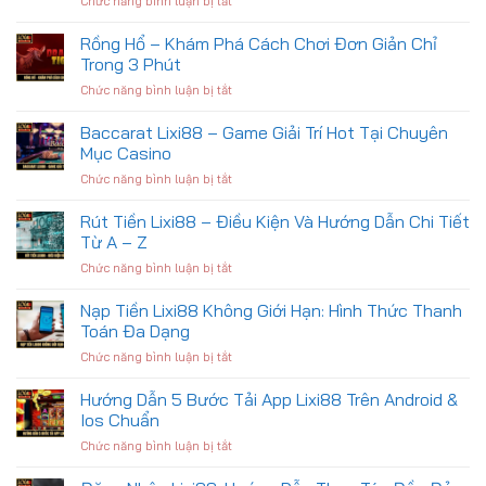
Chức năng bình luận bị tắt
ở
Nghiệm
Mỗi
Blackjack
Vòng
Ngày
–
Rồng Hổ – Khám Phá Cách Chơi Đơn Giản Chỉ
Quay,
Bàn
Đón
Trong 3 Phút
Chơi
Vận
Chức năng bình luận bị tắt
ở
Kịch
May
Rồng
Tính,
Kéo
Hổ
Baccarat Lixi88 – Game Giải Trí Hot Tại Chuyên
Thắng
Tới
–
Lớn
Mục Casino
Khám
Nhanh
Chức năng bình luận bị tắt
ở
Phá
Chóng
Baccarat
Cách
Lixi88
Rút Tiền Lixi88 – Điều Kiện Và Hướng Dẫn Chi Tiết
Chơi
–
Đơn
Từ A – Z
Game
Giản
Chức năng bình luận bị tắt
ở
Giải
Chỉ
Rút
Trí
Trong
Tiền
Nạp Tiền Lixi88 Không Giới Hạn: Hình Thức Thanh
Hot
3
Lixi88
Tại
Toán Đa Dạng
Phút
–
Chuyên
Chức năng bình luận bị tắt
ở
Điều
Mục
Nạp
Kiện
Casino
Tiền
Hướng Dẫn 5 Bước Tải App Lixi88 Trên Android &
Và
Lixi88
Hướng
Ios Chuẩn
Không
Dẫn
Chức năng bình luận bị tắt
ở
Giới
Chi
Hướng
Hạn:
Tiết
Dẫn