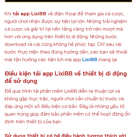
Khi
tải app Lixi88
về điện thoại để tham gia cá cược,
người chơi nhận được sự tiện lợi lớn. Những trải nghiệm
cá cược và giải trí tại nền tảng càng trở nên mượt mà
hơn với ứng dụng trên thiết bị di động. Những bước
download và cài cũng không hề phức tạp. Chỉ sau vài
bước thực hiện theo đúng hướng dẫn, các bạn sẽ thoải
mái tận hưởng các tiện ích mà app
Lixi88
mang lại.
Điều kiện tải app Lixi88 về thiết bị di động
để sử dụng
Để quá trình tải phần mềm Lixi88 diễn ra thuận lợi và
không gặp trục trặc, người chơi cần chuẩn bị trước và
đáp ứng một số điều kiện cơ bản. Đây là những yếu tố
quan trọng giúp đảm bảo phần mềm có thể hoạt động ổn
định trên thiết bị của bạn.
Sử dụng thiết bị có hệ điều hành tương thích với