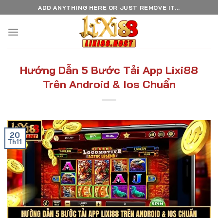
Bỏ
ADD ANYTHING HERE OR JUST REMOVE IT...
qua
nội
dung
Hướng Dẫn 5 Bước Tải App Lixi88
Trên Android & Ios Chuẩn
20
Th11