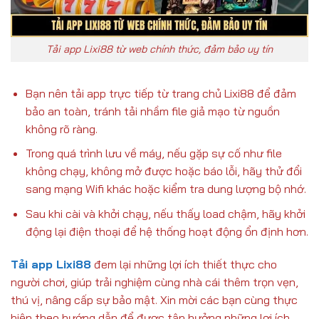
Tải app Lixi88 từ web chính thức, đảm bảo uy tín
Bạn nên tải app trực tiếp từ trang chủ Lixi88 để đảm
bảo an toàn, tránh tải nhầm file giả mạo từ nguồn
không rõ ràng.
Trong quá trình lưu về máy, nếu gặp sự cố như file
không chạy, không mở được hoặc báo lỗi, hãy thử đổi
sang mạng Wifi khác hoặc kiểm tra dung lượng bộ nhớ.
Sau khi cài và khởi chạy, nếu thấy load chậm, hãy khởi
động lại điện thoại để hệ thống hoạt động ổn định hơn.
Tải app Lixi88
đem lại những lợi ích thiết thực cho
người chơi, giúp trải nghiệm cùng nhà cái thêm trọn vẹn,
thú vị, nâng cấp sự bảo mật. Xin mời các bạn cùng thực
hiện theo hướng dẫn để được tận hưởng những lợi ích