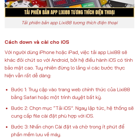
Tải phiên bản app Lixi88 tương thích điện thoại
Cách down và cài cho iOS
Với người dùng iPhone hoặc iPad, việc tải app Lixi88 sẽ
khác đôi chút so với Android, bởi hệ điều hành iOS có tính
bảo mật cao. Tuy nhiên đừng lo lắng vì các bước thực
hiện vẫn rất dễ dàng:
Bước 1: Truy cập vào trang web chính thức của Lixi88
bằng Safari hoặc một trình duyệt bất kỳ.
Bước 2: Chọn mục “Tải iOS”. Ngay lập tức, hệ thống sẽ
cung cấp file cài đặt phù hợp với iOS.
Bước 3: Nhấn chọn Cài đặt và chờ trong ít phút để
phần mềm lưu về máy.