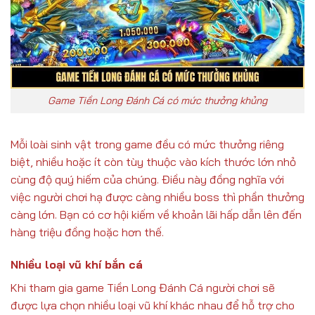
Game Tiền Long Đánh Cá có mức thưởng khủng
Mỗi loài sinh vật trong game đều có mức thưởng riêng
biệt, nhiều hoặc ít còn tùy thuộc vào kích thước lớn nhỏ
cùng độ quý hiếm của chúng. Điều này đồng nghĩa với
việc người chơi hạ được càng nhiều boss thì phần thưởng
càng lớn. Bạn có cơ hội kiếm về khoản lãi hấp dẫn lên đến
hàng triệu đồng hoặc hơn thế.
Nhiều loại vũ khí bắn cá
Khi tham gia game Tiền Long Đánh Cá người chơi sẽ
được lựa chọn nhiều loại vũ khí khác nhau để hỗ trợ cho