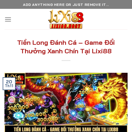
Bỏ
ADD ANYTHING HERE OR JUST REMOVE IT...
qua
nội
dung
Tiền Long Đánh Cá – Game Đổi
Thưởng Xanh Chín Tại Lixi88
20
Th11