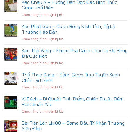
Châu
Kèo Châu Á – Hướng Dẫn Đọc Các Hình Thức
Cao
Nắm
Âu
Nhanh
Cược Phổ Biến
Tại
–
Vào
Lixi88
Chức năng bình luận bị tắt
ở
Hướng
Bờ
Kèo
Dẫn
An
Châu
Kèo Phạt Góc – Cược Bóng Kịch Tính, Tỷ Lệ
Đọc
Toàn
Á
Tỷ
Thưởng Hấp Dẫn
–
Lệ
Chức năng bình luận bị tắt
ở
Hướng
Và
Kèo
Dẫn
Đặt
Phạt
Kèo Thẻ Vàng – Khám Phá Cách Chơi Cá Độ Bóng
Đọc
Cược
Góc
Các
Đá Cực Hot
Chuẩn
–
Hình
Xác
Chức năng bình luận bị tắt
ở
Cược
Thức
Kèo
Bóng
Cược
Thẻ
Thể Thao Saba – Sảnh Cược Trực Tuyến Xanh
Kịch
Phổ
Vàng
Tính,
Chín Tại Lixi88
Biến
–
Tỷ
Chức năng bình luận bị tắt
ở
Khám
Lệ
Thể
Phá
Thưởng
Thao
Xì Dách – Bí Quyết Tính Điểm, Chiến Thuật Đếm
Cách
Hấp
Saba
Chơi
Bài Chuẩn Xác
Dẫn
–
Cá
Chức năng bình luận bị tắt
ở
Sảnh
Độ
Xì
Cược
Bóng
Dách
Bài Tiến Lên Lixi88 – Game Đấu Trí Nhận Thưởng
Trực
Đá
–
Tuyến
Siêu Đỉnh
Cực
Bí