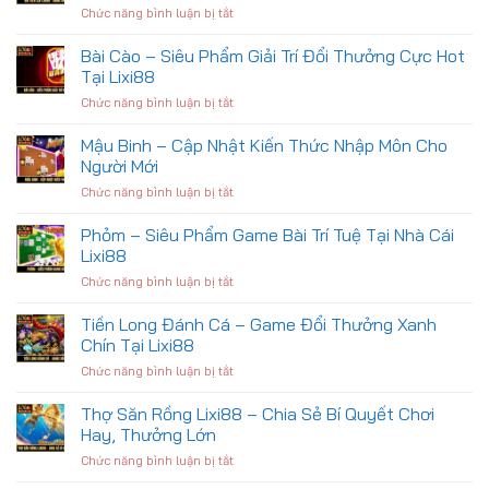
Xanh
Hot
Chức năng bình luận bị tắt
ở
Quyết
Chín
Bài
Tính
Tại
Tiến
Bài Cào – Siêu Phẩm Giải Trí Đổi Thưởng Cực Hot
Điểm,
Lixi88
Lên
Chiến
Tại Lixi88
Lixi88
Thuật
Chức năng bình luận bị tắt
ở
–
Đếm
Bài
Game
Bài
Cào
Mậu Binh – Cập Nhật Kiến Thức Nhập Môn Cho
Đấu
Chuẩn
–
Trí
Người Mới
Xác
Siêu
Nhận
Chức năng bình luận bị tắt
ở
Phẩm
Thưởng
Mậu
Giải
Siêu
Binh
Phỏm – Siêu Phẩm Game Bài Trí Tuệ Tại Nhà Cái
Trí
Đỉnh
–
Đổi
Lixi88
Cập
Thưởng
Chức năng bình luận bị tắt
ở
Nhật
Cực
Phỏm
Kiến
Hot
–
Tiền Long Đánh Cá – Game Đổi Thưởng Xanh
Thức
Tại
Siêu
Nhập
Chín Tại Lixi88
Lixi88
Phẩm
Môn
Chức năng bình luận bị tắt
ở
Game
Cho
Tiền
Bài
Người
Long
Thợ Săn Rồng Lixi88 – Chia Sẻ Bí Quyết Chơi
Trí
Mới
Đánh
Tuệ
Hay, Thưởng Lớn
Cá
Tại
Chức năng bình luận bị tắt
ở
–
Nhà
Thợ
Game
Cái