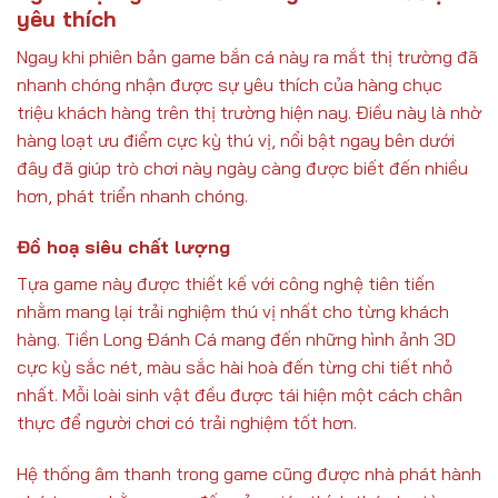
yêu thích
Ngay khi phiên bản game bắn cá này ra mắt thị trường đã
nhanh chóng nhận được sự yêu thích của hàng chục
triệu khách hàng trên thị trường hiện nay. Điều này là nhờ
hàng loạt ưu điểm cực kỳ thú vị, nổi bật ngay bên dưới
đây đã giúp trò chơi này ngày càng được biết đến nhiều
hơn, phát triển nhanh chóng.
Đồ hoạ siêu chất lượng
Tựa game này được thiết kế với công nghệ tiên tiến
nhằm mang lại trải nghiệm thú vị nhất cho từng khách
hàng. Tiền Long Đánh Cá mang đến những hình ảnh 3D
cực kỳ sắc nét, màu sắc hài hoà đến từng chi tiết nhỏ
nhất. Mỗi loài sinh vật đều được tái hiện một cách chân
thực để người chơi có trải nghiệm tốt hơn.
Hệ thống âm thanh trong game cũng được nhà phát hành