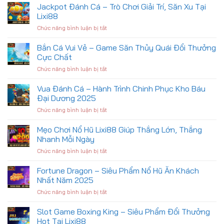
Săn
Jackpot Đánh Cá – Trò Chơi Giải Trí, Săn Xu Tại
Đổi
Lixi88
Rồng
Thưởng
Lixi88
Lixi88
Xanh
Chức năng bình luận bị tắt
ở
–
Chín
Jackpot
Chia
Tại
Đánh
Bắn Cá Vui Vẻ – Game Săn Thủy Quái Đổi Thưởng
Sẻ
Lixi88
Cá
Bí
Cực Chất
–
Quyết
Chức năng bình luận bị tắt
ở
Trò
Chơi
Bắn
Chơi
Hay,
Cá
Vua Đánh Cá – Hành Trình Chinh Phục Kho Báu
Giải
Thưởng
Vui
Trí,
Đại Dương 2025
Lớn
Vẻ
Săn
Chức năng bình luận bị tắt
ở
–
Xu
Vua
Game
Tại
Đánh
Mẹo Chơi Nổ Hũ Lixi88 Giúp Thắng Lớn, Thắng
Săn
Lixi88
Cá
Thủy
Nhanh Mỗi Ngày
–
Quái
Chức năng bình luận bị tắt
ở
Hành
Đổi
Mẹo
Trình
Thưởng
Chơi
Fortune Dragon – Siêu Phẩm Nổ Hũ Ăn Khách
Chinh
Cực
Nổ
Phục
Nhất Năm 2025
Chất
Hũ
Kho
Chức năng bình luận bị tắt
ở
Lixi88
Báu
Fortune
Giúp
Đại
Dragon
Slot Game Boxing King – Siêu Phẩm Đổi Thưởng
Thắng
Dương
–
Lớn,
Hot Tại Lixi88
2025