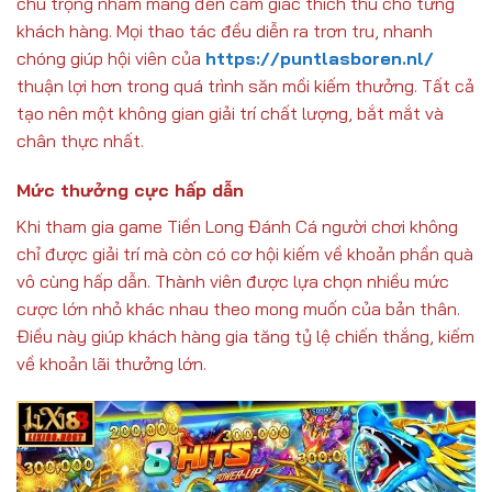
chú trọng nhằm mang đến cảm giác thích thú cho từng
khách hàng. Mọi thao tác đều diễn ra trơn tru, nhanh
chóng giúp hội viên của
https://puntlasboren.nl/
thuận lợi hơn trong quá trình săn mồi kiếm thưởng. Tất cả
tạo nên một không gian giải trí chất lượng, bắt mắt và
chân thực nhất.
Mức thưởng cực hấp dẫn
Khi tham gia game Tiền Long Đánh Cá người chơi không
chỉ được giải trí mà còn có cơ hội kiếm về khoản phần quà
vô cùng hấp dẫn. Thành viên được lựa chọn nhiều mức
cược lớn nhỏ khác nhau theo mong muốn của bản thân.
Điều này giúp khách hàng gia tăng tỷ lệ chiến thắng, kiếm
về khoản lãi thưởng lớn.