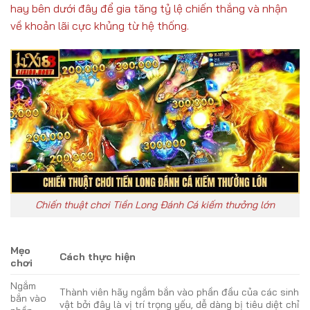
hay bên dưới đây để gia tăng tỷ lệ chiến thắng và nhận
về khoản lãi cực khủng từ hệ thống.
Chiến thuật chơi Tiền Long Đánh Cá kiếm thưởng lớn
Mẹo
Cách thực hiện
chơi
Ngắm
Thành viên hãy ngắm bắn vào phần đầu của các sinh
bắn vào
vật bởi đây là vị trí trọng yếu, dễ dàng bị tiêu diệt chỉ